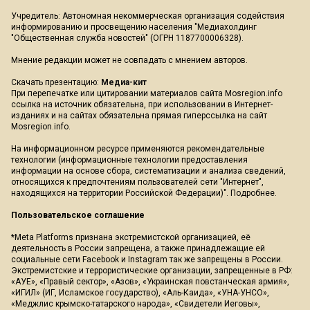
Учредитель: Автономная некоммерческая организация содействия
информированию и просвещению населения "Медиахолдинг
"Общественная служба новостей" (ОГРН 1187700006328).
Мнение редакции может не совпадать с мнением авторов.
Скачать презентацию:
Медиа-кит
При перепечатке или цитировании материалов сайта Mosregion.info
ссылка на источник обязательна, при использовании в Интернет-
изданиях и на сайтах обязательна прямая гиперссылка на сайт
Mosregion.info.
На информационном ресурсе применяются рекомендательные
технологии (информационные технологии предоставления
информации на основе сбора, систематизации и анализа сведений,
относящихся к предпочтениям пользователей сети "Интернет",
находящихся на территории Российской Федерации)".
Подробнее
.
Пользовательское соглашение
*Meta Platforms признана экстремистской организацией, её
деятельность в России запрещена, а также принадлежащие ей
социальные сети Facebook и Instagram так же запрещены в России.
Экстремистские и террористические организации, запрещенные в РФ:
«АУЕ», «Правый сектор», «Азов», «Украинская повстанческая армия»,
«ИГИЛ» (ИГ, Исламское государство), «Аль-Каида», «УНА-УНСО»,
«Меджлис крымско-татарского народа», «Свидетели Иеговы»,