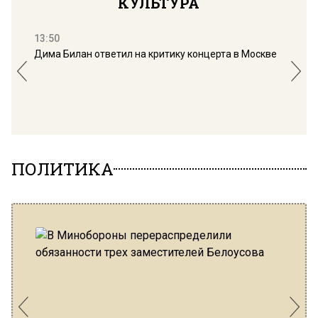
КУЛЬТУРА
13:50
12:
Дима Билан ответил на критику концерта в Москве
Рец
«Оп
гра
ПОЛИТИКА