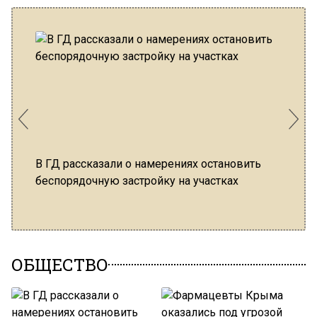
В ГД рассказали о намерениях остановить
Собст
беспорядочную застройку на участках
вперв
помо
ОБЩЕСТВО