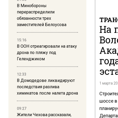
В Минобороны
перераспределили
ТРАН
обязанности трех
заместителей Белоусова
На 
Вол
15:16
Ака
В ООН отреагировали на атаку
дрона по пляжу под
год
Геленджиком
эст
12:33
В Домодедове ликвидируют
1 марта 20
последствия разлива
Строите
химикатов после налета дрона
шоссе в
планируе
09:27
Жители Чехова рассказали,
Департа