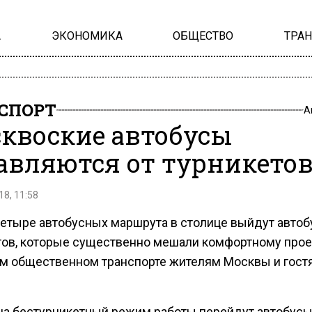
А
ЭКОНОМИКА
ОБЩЕСТВО
ТРА
СПОРТ
А
квоские автобусы
авляются от турникето
18, 11:58
четыре автобусных маршрута в столице выйдут автоб
тов, которые существенно мешали комфортному прое
м общественном транспорте жителям Москвы и гост
 на бестурникетный режим работы перейдут автобус