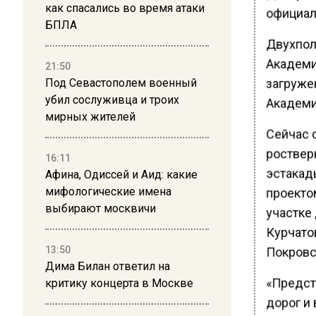
как спасались во время атаки
официал
БПЛА
Двухпол
Академик
21:50
загруже
Под Севастополем военный
убил сослуживца и троих
Академи
мирных жителей
Сейчас 
роствер
16:11
эстакады
Афина, Одиссей и Аид: какие
мифологические имена
проекто
выбирают москвичи
участке
Курчатов
13:50
Покровс
Дима Билан ответил на
«Предст
критику концерта в Москве
дорог и 