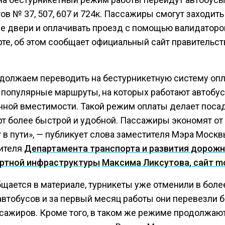
в № 37, 507, 607 и 724к. Пассажиры смогут заходить
се двери и оплачивать проезд с помощью валидаторо
рте, об этом сообщает официальный сайт правительст
должаем переводить на бестурникетную систему оп
 популярные маршруты, на которых работают автобу
ной вместимости. Такой режим оплаты делает посад
рт более быстрой и удобной. Пассажиры экономят от
 в пути», — публикует слова заместителя Мэра Москв
ителя
Департамента транспорта и развития дорожн
ртной инфраструктуры
Максима Ликсутова, сайт mo
щается в материале, турникеты уже отменили в более
автобусов и за первый месяц работы они перевезли б
ссажиров. Кроме того, в таком же режиме продолжаю