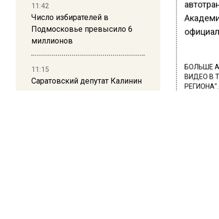
автотра
11:42
Число избирателей в
Академи
Подмосковье превысило 6
официал
миллионов
БОЛЬШЕ А
11:15
ВИДЕО В 
Саратовский депутат Калинин
РЕГИОНА".
призвал к совести
ветеранское сообщество
ПОДПИСЫВ
Польши
НОВОС
10:34
Новости
Пять человек погибли в
результате атаки БПЛА на
Московскую область
21:36