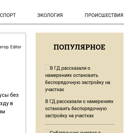
НСПОРТ
ЭКОЛОГИЯ
ПРОИСШЕСТВИЯ
ПОПУЛЯРНОЕ
втор:
Editor
в
усы без
В ГД рассказали о намерениях
зду в
остановить беспорядочную
ям
застройку на участках
ы