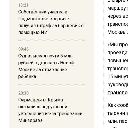
13:21
маршруто
Собственник участка в
через в
Подмосковье впервые
транспо
получил штраф за борщевик с
Москвы.
помощью ИИ
«Мы про
09:46
проезда
Суд взыскал почти 5 млн
повышен
рублей с детсада в Новой
транспо
Москве за отравление
15 минут
ребенка
руковод
транспо
20:30
Фармацевты Крыма
Как сооб
оказались под угрозой
тысячи 
увольнения из-за требований
Минздрава
млн. па