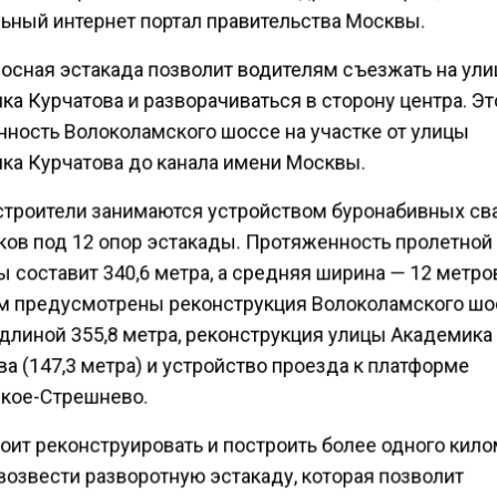
ьный интернет портал правительства Москвы.
осная эстакада позволит водителям съезжать на ули
а Курчатова и разворачиваться в сторону центра. Эт
нность Волоколамского шоссе на участке от улицы
ка Курчатова до канала имени Москвы.
строители занимаются устройством буронабивных св
ков под 12 опор эстакады. Протяженность пролетной
 составит 340,6 метра, а средняя ширина — 12 метро
м предусмотрены реконструкция Волоколамского шо
 длиной 355,8 метра, реконструкция улицы Академика
а (147,3 метра) и устройство проезда к платформе
кое-Стрешнево.
оит реконструировать и построить более одного кил
возвести разворотную эстакаду, которая позволит