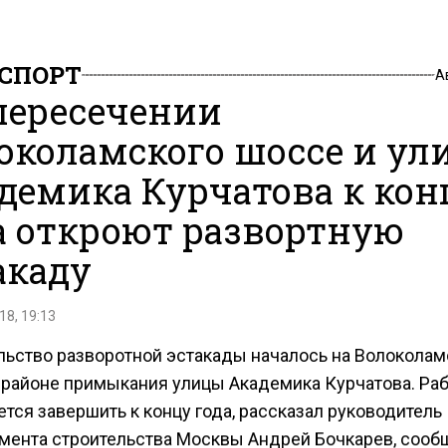
СПОРТ
А
пересечении
околамского шоссе и у
демика Курчатова к кон
а откроют развортную
акаду
18, 19:13
льство разворотной эстакады началось на Волокола
 районе примыкания улицы Академика Курчатова. Ра
тся завершить к концу года, рассказал руководитель
мента строительства Москвы Андрей Бочкарев, сооб