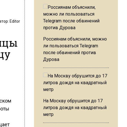
втор:
Editor
лицы
Россиянам объяснили, можно
ли пользоваться Telegram
цу
после обвинений против
Дурова
мском
На Москву обрушится до 17
литров дождя на квадратный
боты
метр
щает