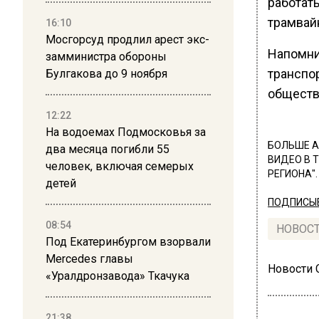
работат
трамвайн
16:10
Мосгорсуд продлил арест экс-
Напомним
замминистра обороны
транспо
Булгакова до 9 ноября
обществ
12:22
На водоемах Подмосковья за
БОЛЬШЕ А
два месяца погибли 55
ВИДЕО В 
человек, включая семерых
РЕГИОНА".
детей
ПОДПИСЫВ
08:54
НОВОС
Под Екатеринбургом взорвали
Mercedes главы
Новости
«Уралдронзавода» Ткачука
21:38