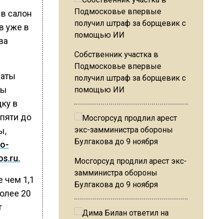
 в салон
в уже в
ва
Собственник участка в
Подмосковье впервые
латы
получил штраф за борщевик с
сы
помощью ИИ
ку в
 пяти до
ы,
о-
s.ru.
Мосгорсуд продлил арест экс-
замминистра обороны
 чем 1,1
Булгакова до 9 ноября
олее 20
т