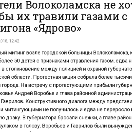
ели Волоколамска не хо
бы их травили газами с
игона «Ядрово»
018, 12:42
ый митинг возле городской больницы Волоколамска, 
олее 50 детей с признаками отравления газом, едва 
 в столкновение между полицией и охраной губернат
кой области. Протестная акция собрала более тысяч
 города. На встречу с протестующими прибыли губер
овья Андрей Воробье и глава районной администрац
 Гаврилов. Конструктивного диалога между представ
 и митингующими не получилось и едва не переросло
 драку. В губернатора бросали снежки, а главе райо
кулаком в голову. Воробьев и Гаврилов были вынужд