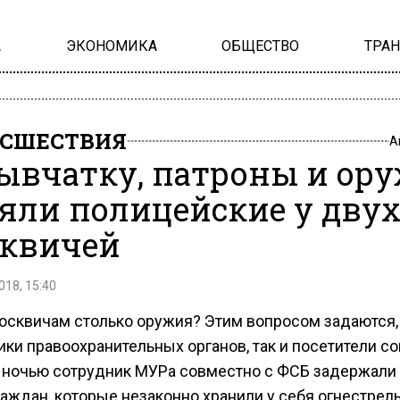
А
ЭКОНОМИКА
ОБЩЕСТВО
ТРА
СШЕСТВИЯ
А
ывчатку, патроны и ор
яли полицейские у дву
квичей
018, 15:40
осквичам столько оружия? Этим вопросом задаются,
ки правоохранительных органов, так и посетители со
 ночью сотрудник МУРа совместно с ФСБ задержали
раждан, которые незаконно хранили у себя огнестрел