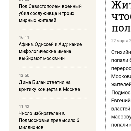
Жит
Под Севастополем военный
что
убил сослуживца и троих
мирных жителей
пол
16:11
22 марта 2
Афина, Одиссей и Аид: какие
Стихийн
мифологические имена
попали б
выбирают москвичи
перерос
Московс
13:50
жителей
Дима Билан ответил на
критику концерта в Москве
Подмоск
Евгений
властей
11:42
Число избирателей в
массовую
Подмосковье превысило 6
попали 
миллионов