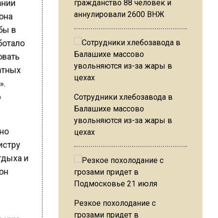
дании
гражданство 88 человек и
иона
аннулировали 2600 ВНЖ
обы в
аботало
овать
татных
».
о
Сотрудники хлебозавода в
Балашихе массово
увольняются из-за жары в
чно
цехах
истру
отдыха и
 он
Резкое похолодание с
грозами придет в