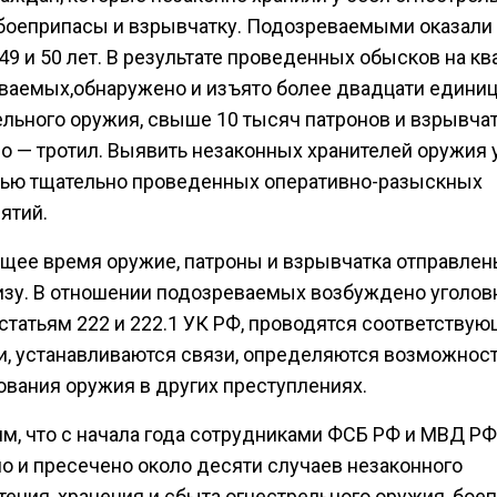
боеприпасы и взрывчатку. Подозреваемыми оказали
9 и 50 лет. В результате проведенных обысков на кв
ваемых,обнаружено и изъято более двадцати едини
ельного оружия, свыше 10 тысяч патронов и взрывча
о — тротил. Выявить незаконных хранителей оружия 
ью тщательно проведенных оперативно-разыскных
ятий.
ящее время оружие, патроны и взрывчатка отправлен
изу. В отношении подозреваемых возбуждено уголов
статьям 222 и 222.1 УК РФ, проводятся соответству
и, устанавливаются связи, определяются возможнос
ования оружия в других преступлениях.
м, что с начала года сотрудниками ФСБ РФ и МВД РФ
о и пресечено около десяти случаев незаконного
тения, хранения и сбыта огнестрельного оружия, бое