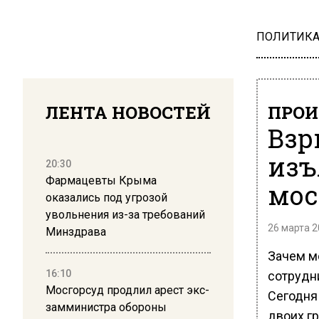
ПОЛИТИК
ЛЕНТА НОВОСТЕЙ
ПРОИ
Взр
изъ
20:30
Фармацевты Крыма
мос
оказались под угрозой
увольнения из-за требований
26 марта 2
Минздрава
Зачем м
16:10
сотрудни
Мосгорсуд продлил арест экс-
Сегодня
замминистра обороны
двоих г