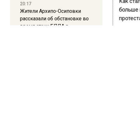
Как стал
20:17
больше м
Жители Архипо-Осиповки
рассказали об обстановке во
протеста
время атаки БПЛА в
этого п
Геленджике
города.
16:19
Москву и область накрыла
БОЛЬШЕ А
ВИДЕО В 
гроза с ливнем и ветром
РЕГИОНА".
ПОДПИСЫВ
12:24
Глава клиники, где детей с
НОВОС
аутизмом лечили клизмой,
исчез после возбуждения
Новости
дела
12:15