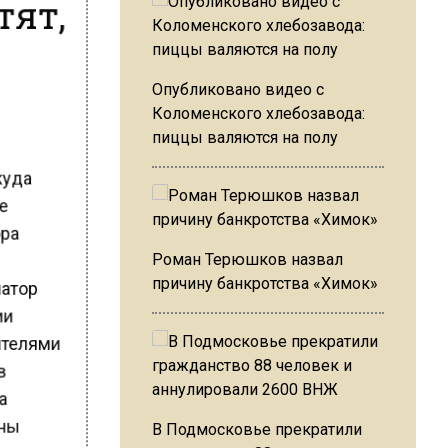
тят,
Опубликовано видео с
Коломенского хлебозавода:
пиццы валяются на полу
куда
не
ора
и
Роман Терюшков назвал
натор
причину банкротства «Химок»
ии
ителями
 в
на
ены
В Подмосковье прекратили