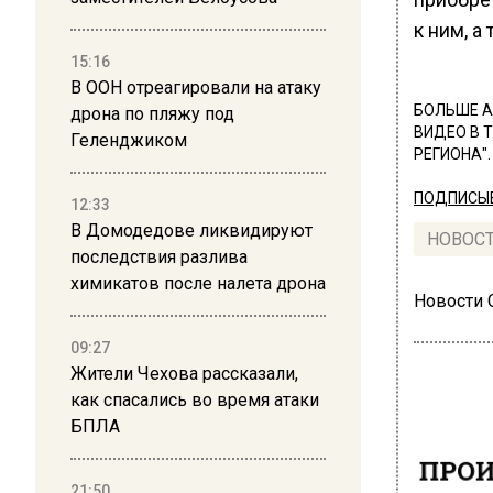
к ним, а
15:16
В ООН отреагировали на атаку
БОЛЬШЕ А
дрона по пляжу под
ВИДЕО В 
Геленджиком
РЕГИОНА".
ПОДПИСЫВ
12:33
В Домодедове ликвидируют
НОВОС
последствия разлива
химикатов после налета дрона
Новости
09:27
Жители Чехова рассказали,
как спасались во время атаки
БПЛА
ПРОИ
21:50