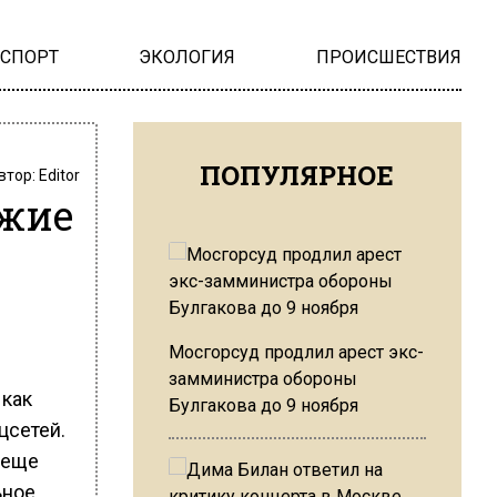
НСПОРТ
ЭКОЛОГИЯ
ПРОИСШЕСТВИЯ
ПОПУЛЯРНОЕ
втор:
Editor
ужие
х
Мосгорсуд продлил арест экс-
замминистра обороны
 как
Булгакова до 9 ноября
цсетей.
 еще
ьное