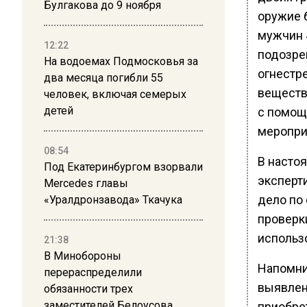
Булгакова до 9 ноября
оружие 
мужчин 4
12:22
подозре
На водоемах Подмосковья за
огнестр
два месяца погибли 55
веществ
человек, включая семерых
детей
с помощ
меропри
08:54
В насто
Под Екатеринбургом взорвали
эксперт
Mercedes главы
дело по 
«Уралдронзавода» Ткачука
проверк
использ
21:38
В Минобороны
Напомни
перераспределили
выявлен
обязанности трех
заместителей Белоусова
приобре