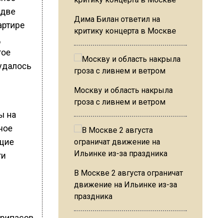
 две
Дима Билан ответил на
артире
критику концерта в Москве
ц
тое
удалось
Москву и область накрыла
гроза с ливнем и ветром
ы на
ное
ющие
ти
В Москве 2 августа ограничат
движение на Ильинке из-за
праздника
припасов