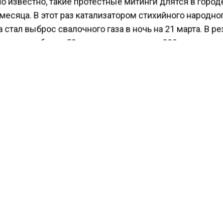
о известно, такие протестные митинги длятся в горо
есяца. В этот раз катализатором стихийного народно
 стал выброс свалочного газа в ночь на 21 марта. В р
острадали более 50 школьников и около 200 взрослых
КТУАЛЬНЫХ НОВОСТЕЙ И ЭКСКЛЮЗИВНЫХ
ПОДПИ
ТЕЛЕГРАМ-КАНАЛЕ "ВЕСТИ МОСКОВСКОГО
АЙТЕСЬ НА МОСРЕГИОН:
ТИ
ДЗЕН
ТЕЛЕГРАМ
 СМИ2