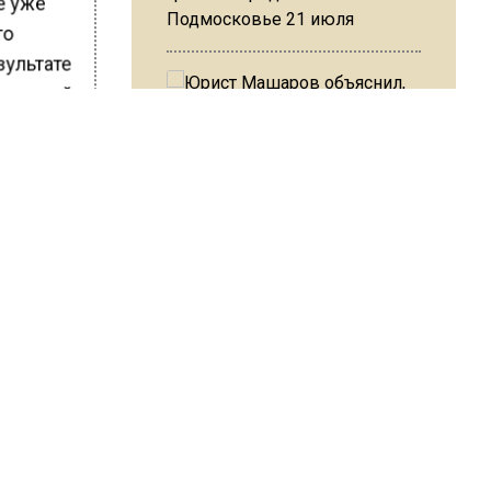
де уже
Подмосковье 21 июля
го
езультате
 жителей
Юрист Машаров объяснил, как
МРОТ влияет на будущие
ШИСЬ!
пенсии
МЧС предупредило об
опасности купания при
перепаде температуры в 10