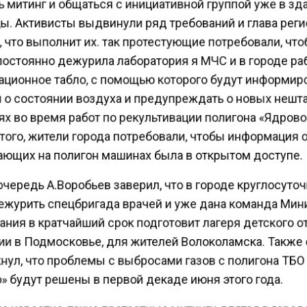
 митинг и общаться с инициативной группой уже в з
ы. Активисты выдвинули ряд требований и глава рег
 что выполнит их. так протестующие потребовали, чт
постоянно дежурила лаборатория я МЧС и в городе р
ционное табло, с помощью которого будут информир
 о состоянии воздуха и предупреждать о новых неш
х во время работ по рекультивации полигона «Ядрово
того, жители города потребовали, чтобы информация 
ющих на полигон машинах была в открытом доступе.
чередь А.Воробьев заверил, что в городе круглосуто
ежурить спецбригада врачей и уже дана команда Мин
ния в кратчайший срок подготовит лагеря детского 
ии в Подмосковье, для жителей Волоколамска. Также
нул, что проблемы с выбросами газов с полигона ТБО
» будут решены в первой декаде июня этого года.