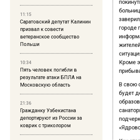
покинуть
больниц
11:15
заверил,
Саратовский депутат Калинин
городе 
призвал к совести
информа
ветеранское сообщество
жителей
Польши
ситуация
Кроме э
10:34
Пять человек погибли в
прибыва
результате атаки БПЛА на
В свою о
Московскую область
будет д
образова
21:36
санатор
Гражданку Узбекистана
депортируют из России за
подчерк
коврик с триколором
«Ядрово