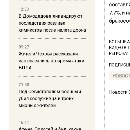
составля
12:33
7.7%, и
В Домодедове ликвидируют
бракосо
последствия разлива
химикатов после налета дрона
БОЛЬШЕ А
09:27
ВИДЕО В 
Жители Чехова рассказали,
РЕГИОНА".
как спасались во время атаки
ПОДПИСЫВ
БПЛА
НОВОС
21:50
Под Севастополем военный
Новости
убил сослуживца и троих
мирных жителей
16:11
Афина, Одиссей и Аид: какие