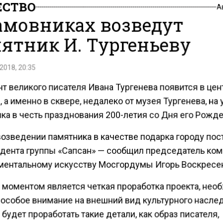
СТВО
А
амовниках возведут
ятник И. Тургеньеву
2018, 20:35
т великого писателя Ивана Тургенева появится в цен
 а именно в сквере, недалеко от музея Тургенева, на
ка в честь празднования 200-летия со Дня его Рожде
возведении памятника в качестве подарка городу пос
идента группы «Сапсан» — сообщил председатель ко
ментальному искусству Мосгордумы Игорь Воскресе
моментом является четкая проработка проекта, нео
 особое внимание на внешний вид культурного насле
удет проработать такие детали, как образ писателя,