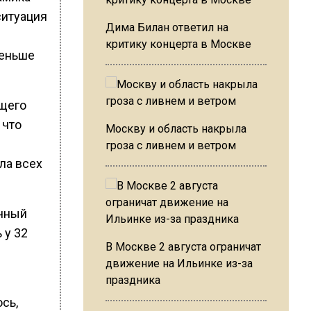
ситуация
Дима Билан ответил на
критику концерта в Москве
меньше
ущего
 что
Москву и область накрыла
гроза с ливнем и ветром
ла всех
ичный
 у 32
В Москве 2 августа ограничат
движение на Ильинке из-за
праздника
сь,