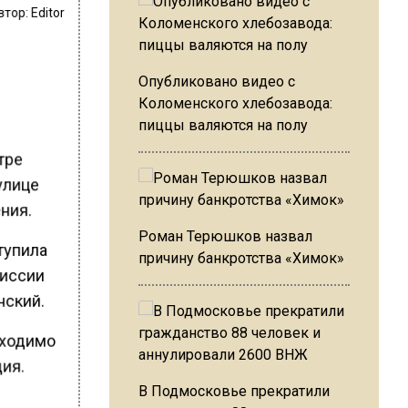
втор:
Editor
Опубликовано видео с
Коломенского хлебозавода:
пиццы валяются на полу
тре
 улице
ния.
Роман Терюшков назвал
тупила
причину банкротства «Химок»
миссии
нский.
бходимо
дия.
В Подмосковье прекратили