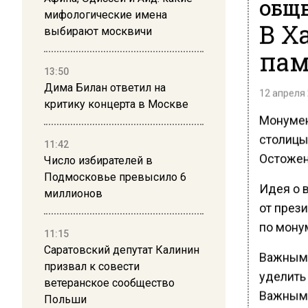
ОБЩЕ
мифологические имена
В Х
выбирают москвичи
пам
13:50
Дима Билан ответил на
12 апреля 
критику концерта в Москве
Монумен
столицы,
11:42
Остожен
Число избирателей в
Подмосковье превысило 6
Идея о 
миллионов
от през
по мону
11:15
Саратовский депутат Калинин
Важным 
призвал к совести
уделить
ветеранское сообщество
Важным б
Польши