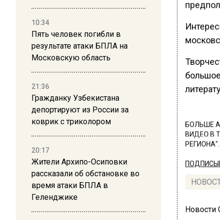
предпол
10:34
Интересн
Пять человек погибли в
московс
результате атаки БПЛА на
Московскую область
Творчес
большое
21:36
литерату
Гражданку Узбекистана
депортируют из России за
коврик с триколором
БОЛЬШЕ А
ВИДЕО В 
РЕГИОНА".
20:17
Жители Архипо-Осиповки
ПОДПИСЫВ
рассказали об обстановке во
НОВОС
время атаки БПЛА в
Геленджике
Новости