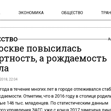
А
ЭКОНОМИКА
ОБЩЕСТВО
ТРА
СТВО
А
оскве повысилась
ртность, а рождаемость
ла
2018, 22:04
года в течение многих лет в городе отлеживался ст
даемости. Отметим, что в 2016 году в столице родил
ые 146 тыс. младенцев. По статистическим данным
ого управления ЗАГС, уже с конца 2017 замечена дин