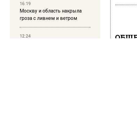
16:19
Москву и область накрыла
гроза с ливнем и ветром
ОБЩЕ
12:24
Глава клиники, где детей с
В Х
аутизмом лечили клизмой,
пам
исчез после возбуждения
дела
12 апреля 
12:15
Монумен
Рецензия на роман Юрия
столицы,
Воскобойникова «Операция
Остожен
«Пропаганда»: Политический
триллер на грани метафизики
Идея о 
от през
08:45
по мону