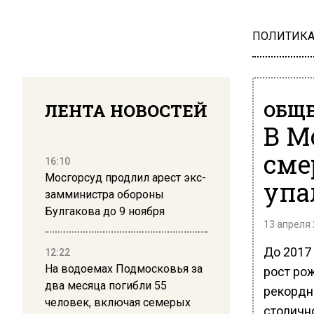
ПОЛИТИК
ЛЕНТА НОВОСТЕЙ
ОБЩЕ
В М
сме
16:10
Мосгорсуд продлил арест экс-
упа
замминистра обороны
Булгакова до 9 ноября
13 апреля 
До 2017 
12:22
На водоемах Подмосковья за
рост рож
два месяца погибли 55
рекордн
человек, включая семерых
столичн