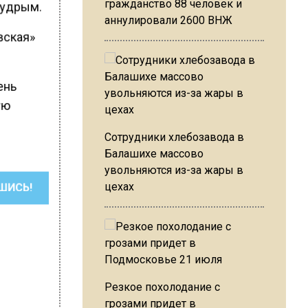
гражданство 88 человек и
мудрым.
аннулировали 2600 ВНЖ
вская»
ень
ую
Сотрудники хлебозавода в
Балашихе массово
увольняются из-за жары в
цехах
ШИСЬ!
Резкое похолодание с
грозами придет в