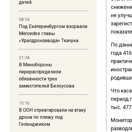
детей
снижени
не улучш
08:54
зарегист
Под Екатеринбургом взорвали
показате
Mercedes главы
«Уралдронзавода» Ткачука
По данн
года 416
21:38
практич
В Минобороны
иностран
перераспределили
родивши
обязанности трех
заместителей Белоусова
Что каса
период п
15:16
тыс. 477
В ООН отреагировали на атаку
дрона по пляжу под
Монитори
Геленджиком
разводов