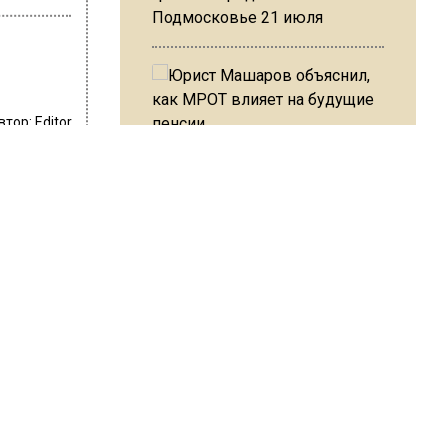
Подмосковье 21 июля
втор:
Editor
Юрист Машаров объяснил, как
МРОТ влияет на будущие
пенсии
тре
 улице
ния.
МЧС предупредило об
тупила
опасности купания при
миссии
перепаде температуры в 10
нский.