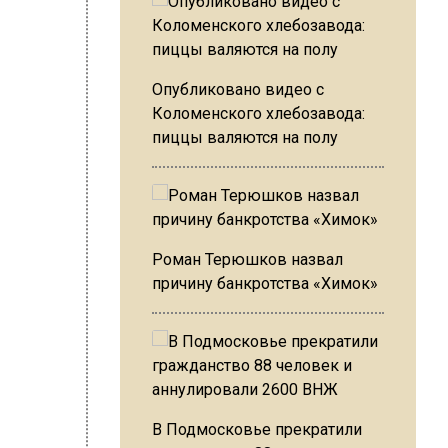
тор:
Editor
Опубликовано видео с
Коломенского хлебозавода:
пиццы валяются на полу
 и, так
Роман Терюшков назвал
что
причину банкротства «Химок»
овали
ночной
это», —
В Подмосковье прекратили