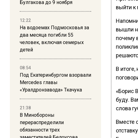
Булгакова до 9 ноября
выйти к
Напомни
12:22
На водоемах Подмосковья за
вышли н
два месяца погибли 55
почему 
человек, включая семерых
поликли
детей
решаютс
08:54
В итоге,
Под Екатеринбургом взорвали
поговор
Mercedes главы
«Уралдронзавода» Ткачука
«Борис В
буду. Ва
слова г
21:38
В Минобороны
Вместе 
перераспределили
обязанности трех
отставк
заместителей Белоусова