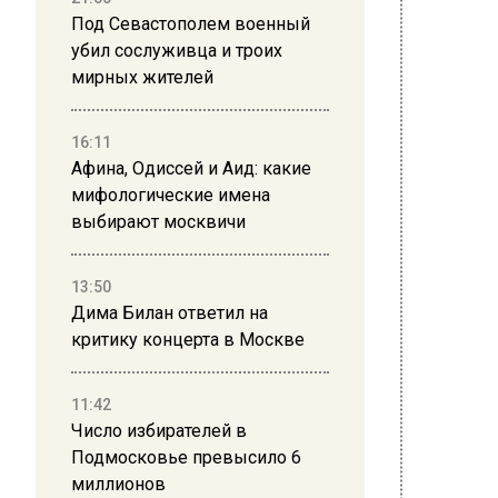
Под Севастополем военный
ПОЛ
убил сослуживца и троих
«Ди
мирных жителей
ист
16:11
Афина, Одиссей и Аид: какие
6 июня 20
мифологические имена
Мэр Мо
выбирают москвичи
рынкам
градона
13:50
называе
Дима Билан ответил на
самово
критику концерта в Москве
лицо го
торговл
11:42
Число избирателей в
«Ликвид
Подмосковье превысило 6
отметил
миллионов