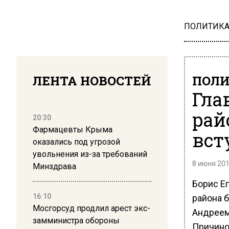
ПОЛИТИК
ЛЕНТА НОВОСТЕЙ
ПОЛ
Гла
рай
20:30
Фармацевты Крыма
вст
оказались под угрозой
увольнения из-за требований
8 июня 201
Минздрава
Борис Е
16:10
района 
Мосгорсуд продлил арест экс-
Андреем
замминистра обороны
Причино