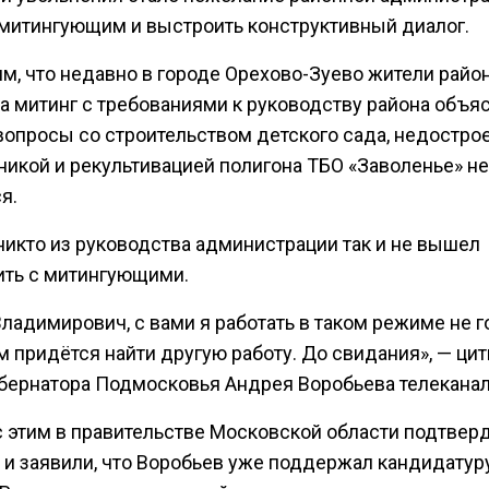
 митингующим и выстроить конструктивный диалог.
м, что недавно в городе Орехово-Зуево жители райо
а митинг с требованиями к руководству района объя
вопросы со строительством детского сада, недостро
никой и рекультивацией полигона ТБО «Заволенье» не
я.
 никто из руководства администрации так и не вышел
ить с митингующими.
ладимирович, с вами я работать в таком режиме не г
м придётся найти другую работу. До свидания», — ци
убернатора Подмосковья Андрея Воробьева телеканал
с этим в правительстве Московской области подтверд
у и заявили, что Воробьев уже поддержал кандидатур