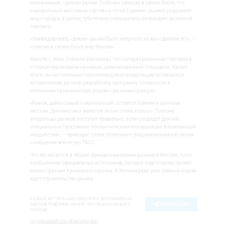
с этим, Собянин рассказал, что сегодня рыночная торг
е переведена на новые, цивилизованные стандарты. К
 он настоятельно порекомендовал владельцам оставших
еских рынков разработать программу лояльности в
нии проживающих рядом с рынками граждан.
, даже самый современный, остается бойким и шумны
 Для местных жителей это не очень хорошо. Поэтому
цы рынков поступят правильно, если создадут для ни
льные программы лояльности, компенсирующие возн
тва», — приводит слова столичного градоначальника в
нии агентство ТАСС.
касается в общем функционирования рынков в Москве,
ниям официальных источников, сегодня подготовлен п
трукции Кунцевского рынка. В Зеленограде уже полны
роительство рынка.