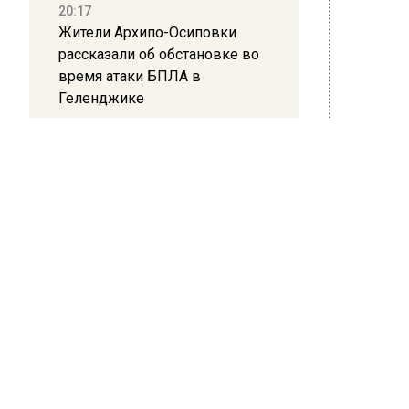
20:17
Жители Архипо-Осиповки
БОЛЬШЕ 
рассказали об обстановке во
ВИДЕО В
время атаки БПЛА в
РЕГИОНА"
Геленджике
ПОДПИСЫ
16:19
НОВО
Москву и область накрыла
гроза с ливнем и ветром
Новост
12:24
Глава клиники, где детей с
аутизмом лечили клизмой,
исчез после возбуждения
дела
ПОЛ
«Ди
12:15