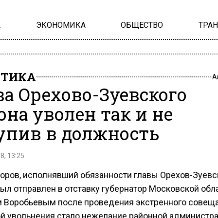
А
ЭКОНОМИКА
ОБЩЕСТВО
ТРА
ИТИКА
А
ва Орехово-Зуевского
она уволен так и не
упив в должность
8, 13:25
горов, исполнявший обязанности главы Орехов-Зуевс
был отправлен в отставку губернатор Московской обл
 Воробьевым после проведения экстренного совеща
й увольнения стало нежелание районной администр