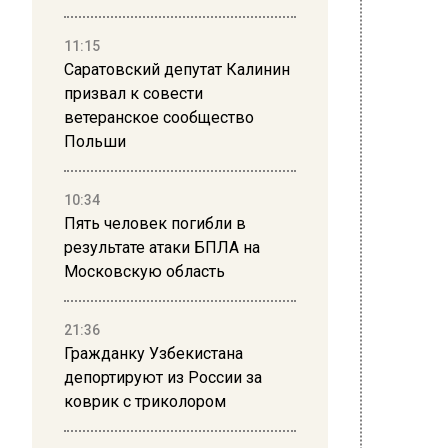
Вместе 
столиц
11:15
Саратовский депутат Калинин
этого,
призвал к совести
историч
ветеранское сообщество
отноше
Польши
«Рынок
местом.
10:34
Пять человек погибли в
владель
результате атаки БПЛА на
специа
Московскую область
неудобс
сообще
21:36
Что же 
Гражданку Узбекистана
сообще
депортируют из России за
коврик с триколором
реконс
идет ст