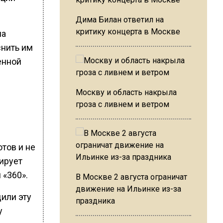
Дима Билан ответил на
критику концерта в Москве
на
снить им
енной
Москву и область накрыла
гроза с ливнем и ветром
отов и не
тирует
 «360».
В Москве 2 августа ограничат
движение на Ильинке из-за
или эту
праздника
у