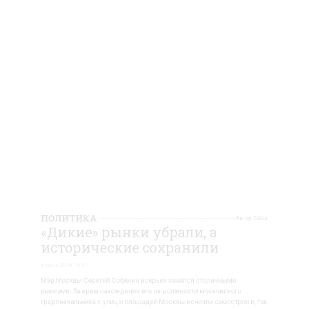
ИТИКА
Ав
кие» рынки убрали, а
орические сохранили
18, 14:51
сквы Серегей Собянин всерьез занялся столичными
и. За врем нахождения его на должности московского
чальника с улиц и площадей Москвы исчезли самострои
мые, «дикие» рынки. Собянин написал в своем блоге, 
льные массовые торговые точки («дикие» рынки) урод
род и, в целом, губительно сказывались на имидже ры
и.
ировать «дикие» рынки было непросто, но мы сделали 
 в своем блоге мэр Москвы.