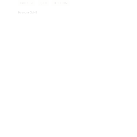
АКТУАЛЬНЫХ НОВОСТЕЙ И ЭКСКЛЮЗИВНЫХ
ПОДПИШ
 ТЕЛЕГРАМ-КАНАЛЕ "ВЕСТИ МОСКОВСКОГО
.
ВАЙТЕСЬ НА МОСРЕГИОН:
СТИ
ДЗЕН
ТЕЛЕГРАМ
и СМИ2
ИТИКА
А
кие» рынки убрали, а