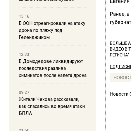
Евгения 
Ранее, 
15:16
губерна
В ООН отреагировали на атаку
дрона по пляжу под
Геленджиком
БОЛЬШЕ А
ВИДЕО В 
12:33
РЕГИОНА".
В Домодедове ликвидируют
ПОДПИСЫВ
последствия разлива
химикатов после налета дрона
НОВОС
09:27
Новости
Жители Чехова рассказали,
как спасались во время атаки
БПЛА
21:50