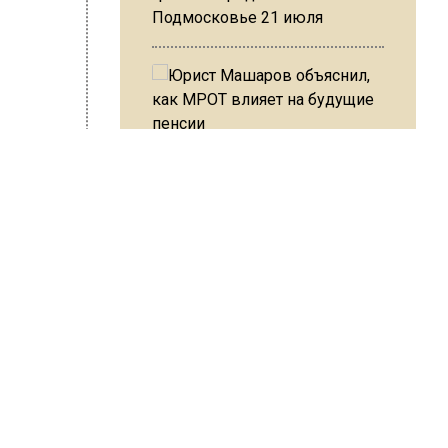
Подмосковье 21 июля
ИСЬ!
Юрист Машаров объяснил, как
МРОТ влияет на будущие
пенсии
МЧС предупредило об
втор:
Editor
опасности купания при
перепаде температуры в 10