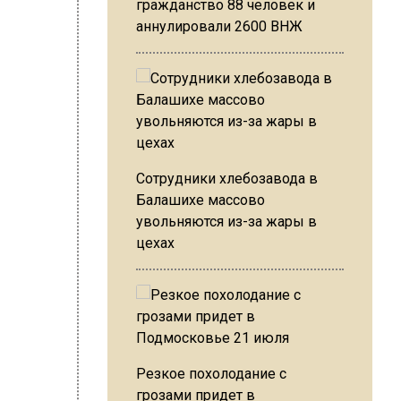
гражданство 88 человек и
овля в
аннулировали 2600 ВНЖ
роме
ся
м
Сотрудники хлебозавода в
Балашихе массово
х
увольняются из-за жары в
икающие
цехах
 своем
 то по
роект
м ходом
Резкое похолодание с
грозами придет в