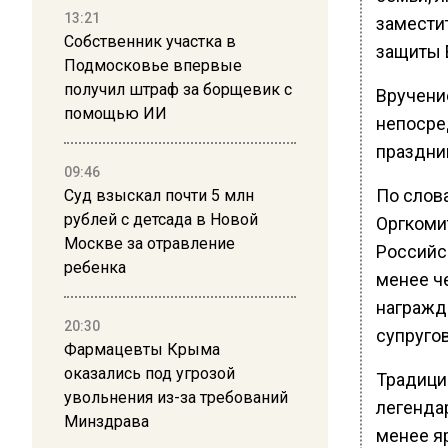
13:21
замести
Собственник участка в
защиты 
Подмосковье впервые
получил штраф за борщевик с
Вручение
помощью ИИ
непосре
праздни
09:46
По слов
Суд взыскал почти 5 млн
рублей с детсада в Новой
Оргкоми
Москве за отравление
Российс
ребенка
менее че
награжда
20:30
супруго
Фармацевты Крыма
оказались под угрозой
Традици
увольнения из-за требований
легенда
Минздрава
менее я