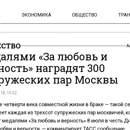
А
ЭКОНОМИКА
ОБЩЕСТВО
ТРА
СТВО
А
алями «За любовь и
ность» наградят 300
ружеских пар Москвы
18, 15:52
е четверти века совместной жизни в браке — такой 
еет каждая из трехсот супружеских пар москвичей, 
т медалями «За любовь и верность» 8 июля в честь Д
любви и верности, — комментирует ТАСС сообщение