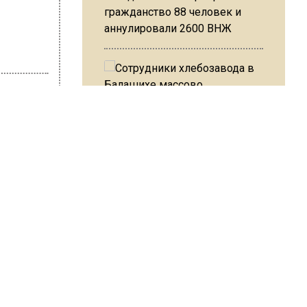
гражданство 88 человек и
аннулировали 2600 ВНЖ
Сотрудники хлебозавода в
втор:
Editor
шел
Балашихе массово
увольняются из-за жары в
цехах
Резкое похолодание с