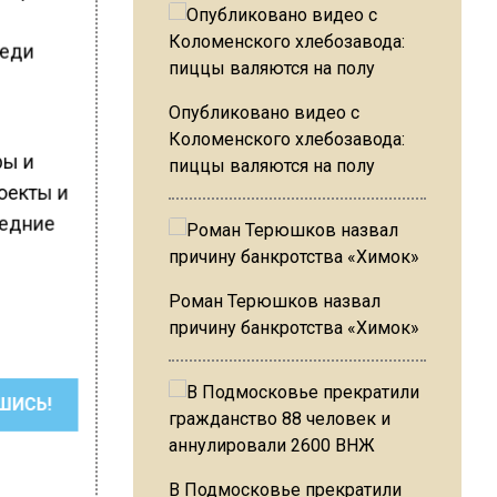
реди
Опубликовано видео с
—
Коломенского хлебозавода:
ры и
пиццы валяются на полу
оекты и
ледние
Роман Терюшков назвал
причину банкротства «Химок»
ШИСЬ!
В Подмосковье прекратили