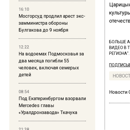
Царицын
16:10
культур
Мосгорсуд продлил арест экс-
отечест
замминистра обороны
Булгакова до 9 ноября
БОЛЬШЕ А
12:22
ВИДЕО В 
На водоемах Подмосковья за
РЕГИОНА".
два месяца погибли 55
ПОДПИСЫВ
человек, включая семерых
детей
НОВОС
08:54
Новости
Под Екатеринбургом взорвали
Mercedes главы
«Уралдронзавода» Ткачука
21:38