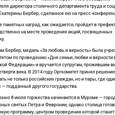
теля директора столичного департамента труда и со
Екатерины Бербер, сделанное ею на пресс-конферен
 памятных наград, как ожидается, пройдет в префек
дственно на месте проведения акций, посвященных
ку.
ам Бербер, медаль «За любовь и верность» была учр
тетом по проведению «Дня семьи, любви и верности 
кой Федерации» и вручается супругам, прожившим в
тверти века. В 2014 году Оргкомитет принял решение
ть не только российских граждан, но и пары, где оди
в — подданный другого государства.
онно 8 июля торжества начинаются в Муроме — горо
рных святых Петра и Февронии, однако столица готов
ркую программу, центром проведения которой станет