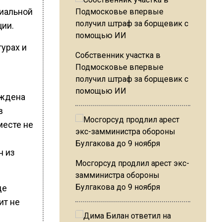
циальной
ции.
турах и
Собственник участка в
Подмосковье впервые
получил штраф за борщевик с
помощью ИИ
еждена
в
месте не
н из
Мосгорсуд продлил арест экс-
замминистра обороны
Булгакова до 9 ноября
де
ит не