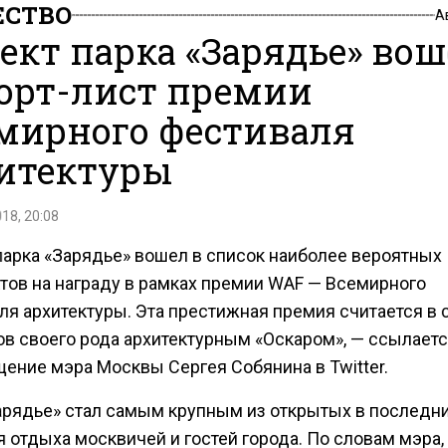
СТВО
А
ект парка «Зарядье» во
орт-лист премии
мирного фестиваля
итектуры
18, 20:08
парка «Зарядье» вошел в список наиболее вероятных
тов на награду в рамках премии WAF — Всемирного
ля архитектуры. Эта престижная премия считается в
ов своего рода архитектурным «Оскаром», — ссылает
щение мэра Москвы Сергея Собянина в Twitter.
арядье» стал самым крупным из открытых в последн
 отдыха москвичей и гостей города. По словам мэра,