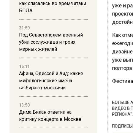
как спасались во время атаки
уже и р
БПЛА
проектов
достойн
21:50
Как отме
Под Севастополем военный
убил сослуживца и троих
ежегодна
мирных жителей
дизайне
уже вып
16:11
полтора 
Афина, Одиссей и Аид: какие
мифологические имена
Фестивал
выбирают москвичи
БОЛЬШЕ А
13:50
ВИДЕО В 
Дима Билан ответил на
РЕГИОНА".
критику концерта в Москве
ПОДПИСЫВ