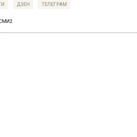
ТИ
ДЗЕН
ТЕЛЕГРАМ
 СМИ2
СТВО
А
ект парка «Зарядье» во
орт-лист премии
мирного фестиваля
итектуры
18, 20:08