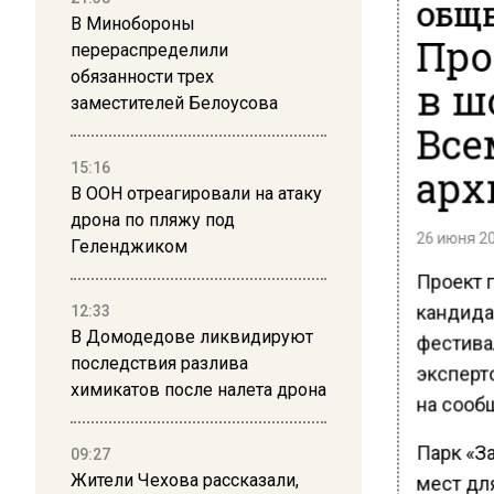
ОБЩЕ
В Минобороны
Про
перераспределили
обязанности трех
в ш
заместителей Белоусова
Все
15:16
арх
В ООН отреагировали на атаку
дрона по пляжу под
26 июня 20
Геленджиком
Проект 
кандида
12:33
В Домодедове ликвидируют
фестива
последствия разлива
эксперт
химикатов после налета дрона
на сооб
Парк «З
09:27
Жители Чехова рассказали,
мест для