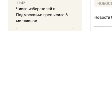
11:42
НОВОС
Число избирателей в
Подмосковье превысило 6
Новости
миллионов
11:15
Саратовский депутат Калинин
призвал к совести
ОБЩЕ
ветеранское сообщество
Про
Польши
в ш
10:34
Все
Пять человек погибли в
результате атаки БПЛА на
арх
Московскую область
26 июня 20
21:36