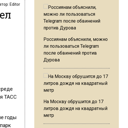
втор:
Editor
шел
Россиянам объяснили, можно
ли пользоваться Telegram
после обвинений против
Дурова
 среде
ся ТАСС
На Москву обрушится до 17
литров дождя на квадратный
метр
ие годы
 парк