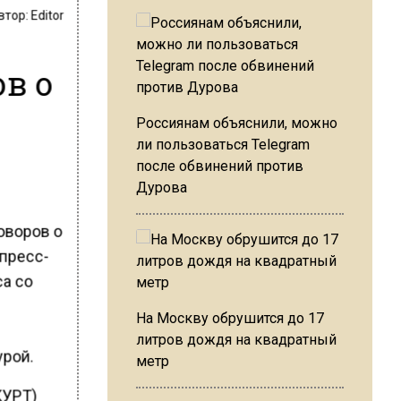
втор:
Editor
в о
Россиянам объяснили, можно
ли пользоваться Telegram
после обвинений против
Дурова
оворов о
 пресс-
а со
На Москву обрушится до 17
е
литров дождя на квадратный
урой.
метр
КУРТ)