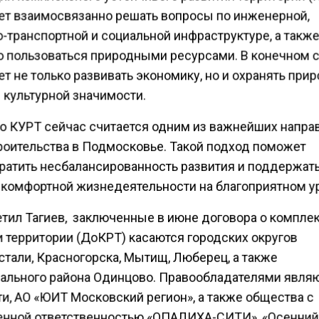
ет взаимосвязанно решать вопросы по инженерной,
-транспортной и социальной инфраструктуре, а такж
о пользоваться природными ресурсами. В конечном с
т не только развивать экономику, но и охранять прир
 культурной значимости.
по КУРТ сейчас считается одним из важнейших напра
роительства в Подмосковье. Такой подход поможет
ратить несбалансированность развития и поддержат
 комфортной жизнедеятельности на благоприятном у
етил Тагиев, заключенные в июне договора о компле
и территории (ДоКРТ) касаются городских округов
стали, Красногорска, Мытищ, Люберец, а также
ального района Одинцово. Правообладателями являю
и, АО «ЮИТ Московский регион», а также общества с
енной ответственностью «ОПАЛИХА-СИТИ», «Осенний