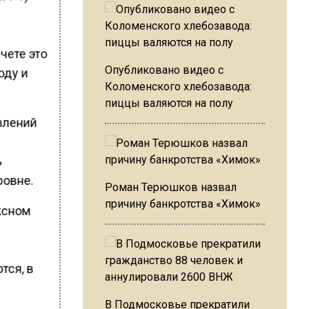
е
чете это
Опубликовано видео с
оду и
Коломенского хлебозавода:
пиццы валяются на полу
влений
ь
ровне.
Роман Терюшков назвал
причину банкротства «Химок»
ксном
тся, в
В Подмосковье прекратили