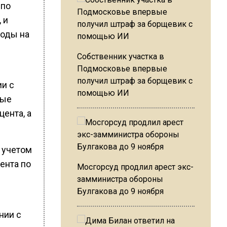
 по
 и
ходы на
Собственник участка в
Подмосковье впервые
получил штраф за борщевик с
ии с
помощью ИИ
ные
ента, а
 учетом
ента по
Мосгорсуд продлил арест экс-
замминистра обороны
Булгакова до 9 ноября
нии с