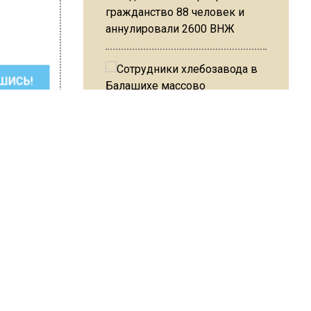
гражданство 88 человек и
аннулировали 2600 ВНЖ
ШИСЬ!
Сотрудники хлебозавода в
Балашихе массово
увольняются из-за жары в
цехах
втор:
Editor
Резкое похолодание с