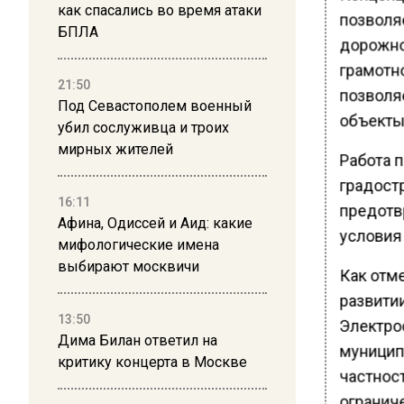
как спасались во время атаки
позволя
БПЛА
дорожно
грамотн
21:50
позволяе
Под Севастополем военный
объекты
убил сослуживца и троих
мирных жителей
Работа 
градост
16:11
предотв
Афина, Одиссей и Аид: какие
условия
мифологические имена
выбирают москвичи
Как отм
развити
13:50
Электро
Дима Билан ответил на
муницип
критику концерта в Москве
частност
огранич