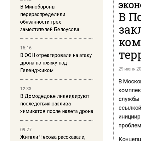
ЭКО
В Минобороны
В П
перераспределили
обязанности трех
зак
заместителей Белоусова
ком
15:16
тер
В ООН отреагировали на атаку
дрона по пляжу под
29 июня 20
Геленджиком
В Моско
12:33
комплек
В Домодедове ликвидируют
службы 
последствия разлива
ссылкой 
химикатов после налета дрона
инициир
проблем
09:27
Жители Чехова рассказали,
Концепц