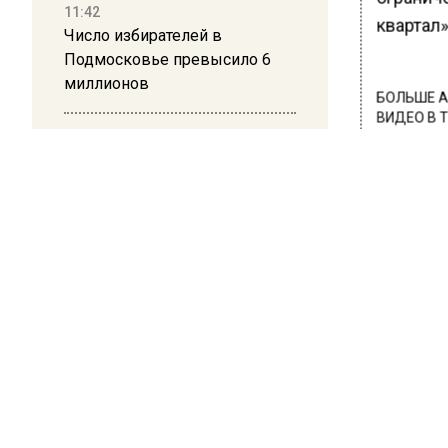
11:42
квартал»
Число избирателей в
Подмосковье превысило 6
миллионов
БОЛЬШЕ А
ВИДЕО В 
РЕГИОНА".
11:15
Саратовский депутат Калинин
ПОДПИСЫВ
призвал к совести
ветеранское сообщество
НОВОС
Польши
Новости
10:34
Пять человек погибли в
результате атаки БПЛА на
Московскую область
ЭКО
21:36