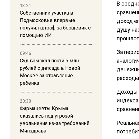
В средн
13:21
сравнен
Собственник участка в
Подмосковье впервые
доход ег
получил штраф за борщевик с
душу на
помощью ИИ
прошлого
За перио
09:46
аналоги
Суд взыскал почти 5 млн
рублей с детсада в Новой
денежны
Москве за отравление
расходы 
ребенка
Доходы 
индекса 
20:30
Фармацевты Крыма
сравнен
оказались под угрозой
Реальная
увольнения из-за требований
Минздрава
потребит