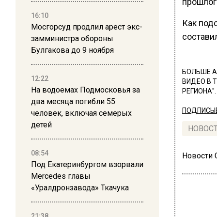
прошлог
16:10
Как под
Мосгорсуд продлил арест экс-
составил
замминистра обороны
Булгакова до 9 ноября
БОЛЬШЕ А
12:22
ВИДЕО В 
На водоемах Подмосковья за
РЕГИОНА".
два месяца погибли 55
ПОДПИСЫВ
человек, включая семерых
детей
НОВОС
08:54
Новости
Под Екатеринбургом взорвали
Mercedes главы
«Уралдронзавода» Ткачука
21:38