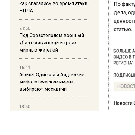
как спасались во время атаки
По факт
БПЛА
дела, од
ценност
21:50
статью.
Под Севастополем военный
убил сослуживца и троих
мирных жителей
БОЛЬШЕ А
ВИДЕО В 
РЕГИОНА".
16:11
Афина, Одиссей и Аид: какие
ПОДПИСЫВ
мифологические имена
НОВОС
выбирают москвичи
Новости
13:50
Дима Билан ответил на
критику концерта в Москве