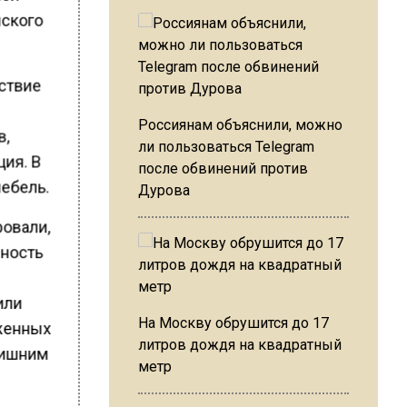
йского
ствие
Россиянам объяснили, можно
в,
ли пользоваться Telegram
ция. В
после обвинений против
мебель.
Дурова
ровали,
нность
или
На Москву обрушится до 17
уженных
литров дождя на квадратный
 лишним
метр