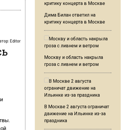
Дима Билан ответил на
критику концерта в Москве
втор:
Editor
сь
Москву и область накрыла
гроза с ливнем и ветром
ти
В Москве 2 августа ограничат
движение на Ильинке из-за
твы.
праздника
ной