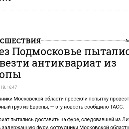
СШЕСТВИЯ
А
ез Подмосковье пытали
везти антиквариат из
ропы
18, 16:47
ники Московской области пресекли попытку провез
ный груз из Европы, — эту новость сообщило ТАСС.
риат пытались доставить на фуре, следовавшей из Ли
 задержанную фуру, сотрудники Московской област