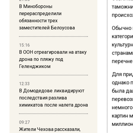
таможни
В Минобороны
перераспределили
происхо
обязанности трех
Обычно 
заместителей Белоусова
категори
культур
15:16
В ООН отреагировали на атаку
странам
дрона по пляжу под
перечне 
Геленджиком
Для при
однако 
12:33
была да
В Домодедове ликвидируют
последствия разлива
перевоз
химикатов после налета дрона
немного
картин м
09:27
миллион
Жители Чехова рассказали,