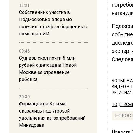
потребо
13:21
Собственник участка в
наткнули
Подмосковье впервые
Подозри
получил штраф за борщевик с
помощью ИИ
событие
доследс
эксперт
09:46
Суд взыскал почти 5 млн
Следова
рублей с детсада в Новой
Москве за отравление
ребенка
БОЛЬШЕ А
ВИДЕО В 
РЕГИОНА".
20:30
Фармацевты Крыма
ПОДПИСЫВ
оказались под угрозой
НОВОС
увольнения из-за требований
Минздрава
Новости