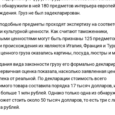
 обнаружили в ней 180 предметов интерьера европе
ждения. Груз не был задекларирован.
подобные предметы проходят экспертизу на соответ
и культурной ценности. Как считают таможенники,
ными ценностями могут быть признаны 125 предмето
и происхождения их являются Италия, Франция и Тур
ценного груза оказались картины, посуда, люстры и 
дания вида законности грузу его формально деклари
первичная оценка показала, насколько заявленная це
лека от реальной. По декларации стоимость всего
имого товара составила порядка 17 тысяч долларов, 
 больше 1 млн рублей. Однако только одна из обнар
ожет стоить около 50 тысяч долларов, то есть три с
а рублей.