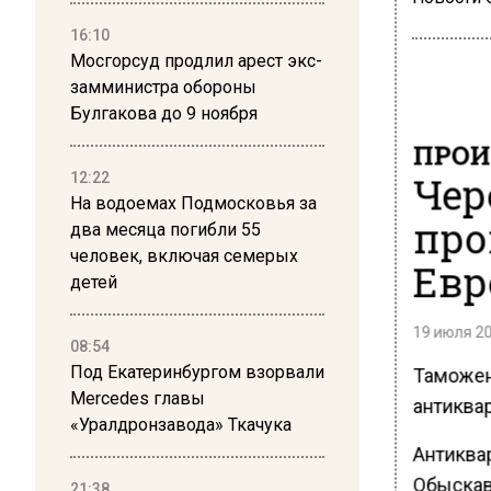
16:10
Мосгорсуд продлил арест экс-
замминистра обороны
Булгакова до 9 ноября
ПРОИ
Чер
12:22
На водоемах Подмосковья за
про
два месяца погибли 55
человек, включая семерых
Ев
детей
19 июля 20
08:54
Под Екатеринбургом взорвали
Таможен
Mercedes главы
антиквар
«Уралдронзавода» Ткачука
Антиква
Обыскав
21:38