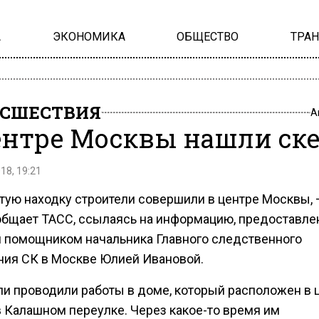
А
ЭКОНОМИКА
ОБЩЕСТВО
ТРА
СШЕСТВИЯ
А
ентре Москвы нашли ск
18, 19:21
тую находку строители совершили в центре Москвы, 
общает ТАСС, ссылаясь на информацию, предоставл
 помощником начальника Главного следственного
ния СК в Москве Юлией Ивановой.
ли проводили работы в доме, который расположен в 
в Калашном переулке. Через какое-то время им