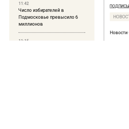
11:42
ПОДПИСЫВ
Число избирателей в
Подмосковье превысило 6
НОВОС
миллионов
Новости
11:15
Саратовский депутат Калинин
призвал к совести
ветеранское сообщество
Польши
ТРАН
Кол
10:34
Пять человек погибли в
сна
результате атаки БПЛА на
Московскую область
23 августа
Коллекц
21:36