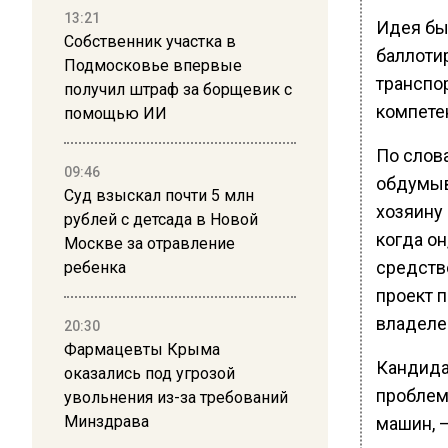
13:21
Идея бы
Собственник участка в
баллоти
Подмосковье впервые
транспо
получил штраф за борщевик с
компете
помощью ИИ
По слов
09:46
обдумыв
Суд взыскал почти 5 млн
хозяину
рублей с детсада в Новой
когда он
Москве за отравление
средств
ребенка
проект 
владеле
20:30
Фармацевты Крыма
Кандидат
оказались под угрозой
проблем
увольнения из-за требований
Минздрава
машин, —