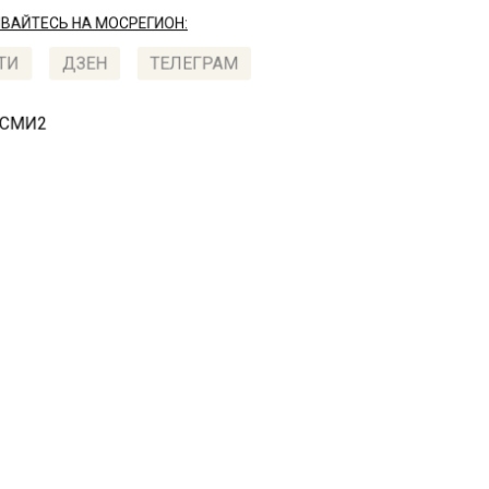
АЙТЕСЬ НА МОСРЕГИОН:
ТИ
ДЗЕН
ТЕЛЕГРАМ
 СМИ2
СПОРТ
А
лекционные жетоны ме
бжены функцией «Тройк
 2018, 12:21
ионные жетоны, функции которых равносильны карт