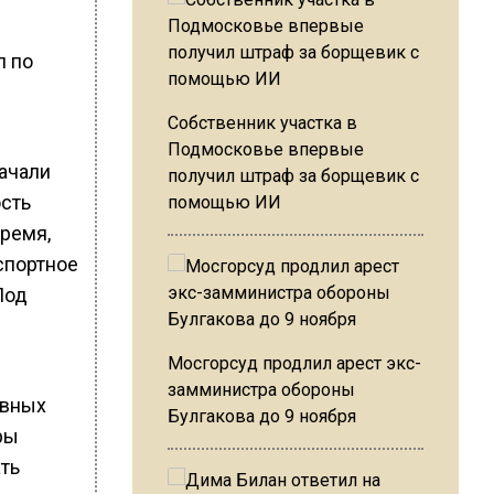
л по
Собственник участка в
Подмосковье впервые
ачали
получил штраф за борщевик с
ость
помощью ИИ
время,
нспортное
Под
Мосгорсуд продлил арест экс-
замминистра обороны
овных
Булгакова до 9 ноября
ры
ать