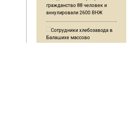
гражданство 88 человек и
аннулировали 2600 ВНЖ
Сотрудники хлебозавода в
Балашихе массово
увольняются из-за жары в
втор:
Editor
тро
цехах
и»
е
Резкое похолодание с