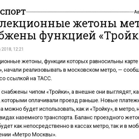
СПОРТ
А
лекционные жетоны ме
бжены функцией «Тройк
 2018, 12:21
ионные жетоны, функции которых равносильны карт
», начали реализовывать в московском метро, — сооб
о ссылкой на ТАСС.
снабжены чипом «Тройки», а внешне они выглядят, ка
 которыми оплачивали проезд раньше. Новые плате
 можно будет использовать, как и «Тройку», в метро,
видах наземного транспорта. Баланс проездного жет
дет как непосредственно в кассах метро, так и в м
нии «Метро Москвы».