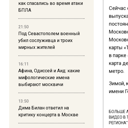
как спасались во время атаки
Сейчас 
БПЛА
выпуска
постоян
21:50
Московс
Под Севастополем военный
Московс
убил сослуживца и троих
карты «
мирных жителей
в парке 
карта д
16:11
Афина, Одиссей и Аид: какие
метро.
мифологические имена
Зимой, к
выбирают москвичи
имени Го
13:50
Дима Билан ответил на
БОЛЬШЕ А
критику концерта в Москве
ВИДЕО В 
РЕГИОНА".