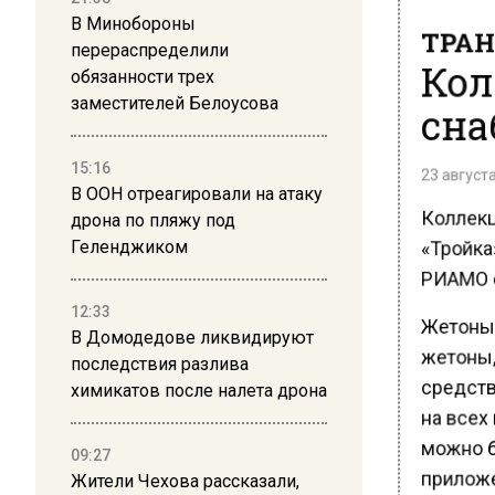
В Минобороны
ТРАН
перераспределили
Кол
обязанности трех
сна
заместителей Белоусова
23 августа
15:16
В ООН отреагировали на атаку
Коллекц
дрона по пляжу под
«Тройка
Геленджиком
РИАМО с
12:33
Жетоны 
В Домодедове ликвидируют
жетоны,
последствия разлива
средства
химикатов после налета дрона
на всех 
можно бу
09:27
приложе
Жители Чехова рассказали,