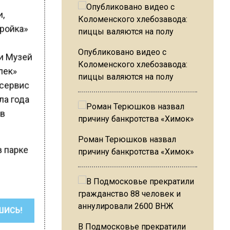
и,
Тройка»
Опубликовано видео с
 и Музей
Коломенского хлебозавода:
лек»
пиццы валяются на полу
 сервис
ала года
 в
Роман Терюшков назвал
в парке
причину банкротства «Химок»
ШИСЬ!
В Подмосковье прекратили