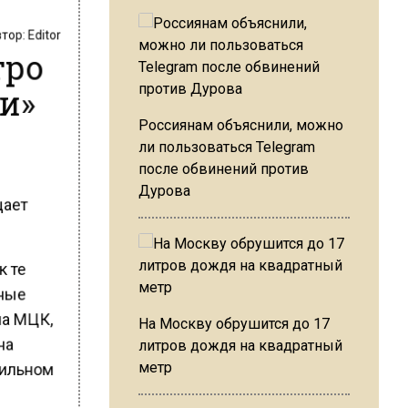
втор:
Editor
тро
и»
Россиянам объяснили, можно
ли пользоваться Telegram
после обвинений против
е
Дурова
щает
к те
жные
 на МЦК,
На Москву обрушится до 17
она
литров дождя на квадратный
обильном
метр