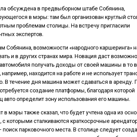
ла обсуждена в предвыборном штабе Собянина,
рующегося в мэры: там был организован круглый сто
ртным проблемам столицы. На встречу пригласили
нтных экспертов.
ам Собянина, возможности «народного каршеринга» н
ать и в других странах мира. Новация даст возможн
 автомобиля получать доходы от своей машины в то 
, например, находится на работе и не использует тра
о. В течение дня машина может сдаваться в аренду. 
потребуется создание платформы, благодаря которой
ц авто определит зону использования его машины.
 в мэры также сказал, что будет учтена одна из осн
, с которыми сталкиваются краткосрочные арендато
 поиск парковочного места. В столице следует созд