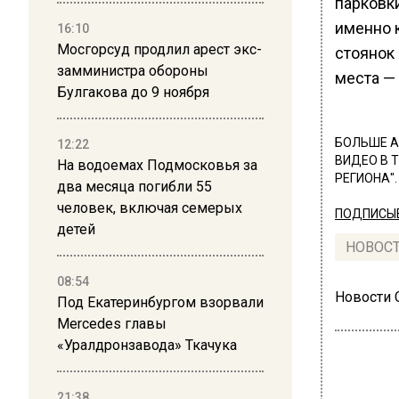
парковки
именно 
16:10
Мосгорсуд продлил арест экс-
стоянок
замминистра обороны
места —
Булгакова до 9 ноября
БОЛЬШЕ А
12:22
ВИДЕО В 
На водоемах Подмосковья за
РЕГИОНА".
два месяца погибли 55
человек, включая семерых
ПОДПИСЫВ
детей
НОВОС
08:54
Новости
Под Екатеринбургом взорвали
Mercedes главы
«Уралдронзавода» Ткачука
21:38