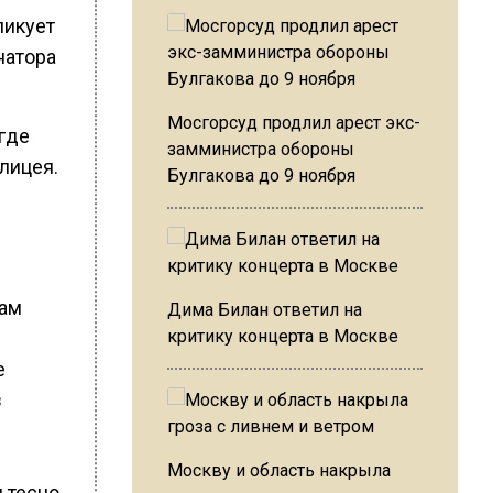
ликует
натора
Мосгорсуд продлил арест экс-
 где
замминистра обороны
лицея.
Булгакова до 9 ноября
вам
Дима Билан ответил на
критику концерта в Москве
е
з
Москву и область накрыла
 тесно