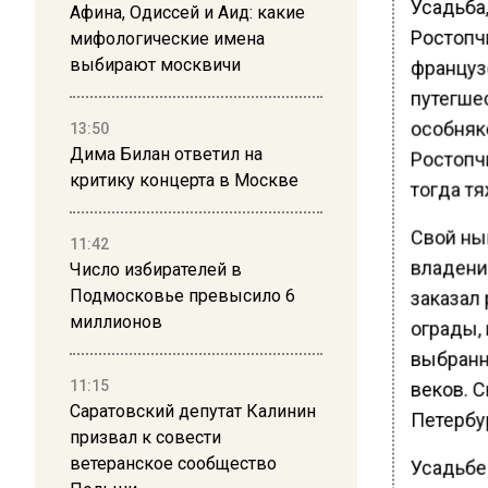
Усадьба
Афина, Одиссей и Аид: какие
Ростопчи
мифологические имена
выбирают москвичи
француз
путегшес
особняк
13:50
Дима Билан ответил на
Ростопч
критику концерта в Москве
тогда тя
Свой нын
11:42
владени
Число избирателей в
Подмосковье превысило 6
заказал 
миллионов
ограды, 
выбранн
11:15
веков. 
Саратовский депутат Калинин
Петербу
призвал к совести
ветеранское сообщество
Усадьбе