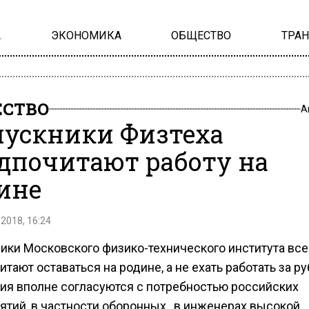
А
ЭКОНОМИКА
ОБЩЕСТВО
ТРА
СТВО
А
ускники Физтеха
дпочитают работу на
ине
 2018, 16:24
ики Московского физико-технического института вс
тают оставаться на родине, а не ехать работать за ру
ия вполне согласуются с потребностью российских
ятий, в частности оборонных, в инженерах высокой