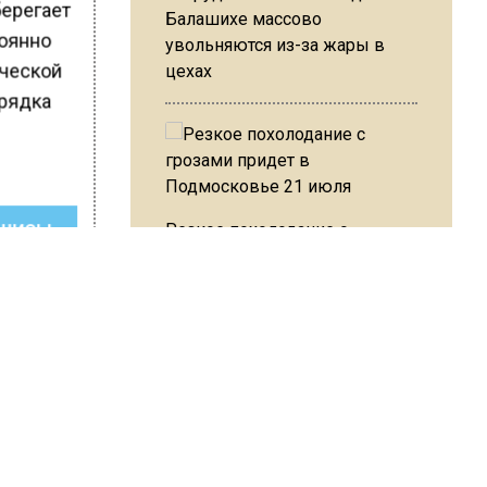
берегает
Балашихе массово
тоянно
увольняются из-за жары в
ической
цехах
орядка
Резкое похолодание с
ШИСЬ!
грозами придет в
Подмосковье 21 июля
Юрист Машаров объяснил, как
МРОТ влияет на будущие