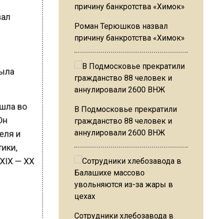
вал
Роман Терюшков назвал
причину банкротства «Химок»
была
ешла во
В Подмосковье прекратили
Он
гражданство 88 человек и
аннулировали 2600 ВНЖ
еля и
тики,
XIX — XX
Сотрудники хлебозавода в