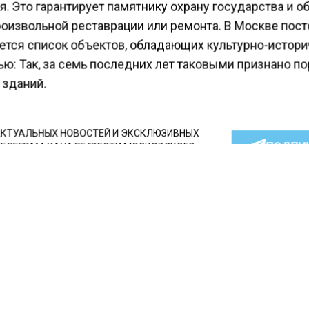
. Это гарантирует памятнику охрану государства и о
произвольной реставрации или ремонта. В Москве пос
ется список объектов, обладающих культурно-истор
ью: Так, за семь последних лет таковыми признано п
 зданий.
КТУАЛЬНЫХ НОВОСТЕЙ И ЭКСКЛЮЗИВНЫХ
ПОДПИ
ТЕЛЕГРАМ-КАНАЛЕ "ВЕСТИ МОСКОВСКОГО
АЙТЕСЬ НА МОСРЕГИОН:
ТИ
ДЗЕН
ТЕЛЕГРАМ
 СМИ2