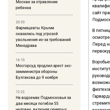
Москве за отравление
квалифи
ребенка
сайт пр
Подмоск
20:30
Фармацевты Крыма
В пятниц
оказались под угрозой
осмотре
увольнения из-за требований
Перед н
Минздрава
первоку
16:10
Воробье
Мосгорсуд продлил арест экс-
институт
замминистра обороны
руководи
Булгакова до 9 ноября
возможн
физтехов
12:22
Гарварда
На водоемах Подмосковья за
стремитс
два месяца погибли 55
человек, включая семерых
реализо