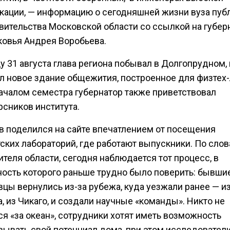
кации, — информацию о сегодняшней жизни вуза пуб
авительства Московской области со ссылкой на губер
овья Андрея Воробьева.
у 31 августа глава региона побывал в Долгопрудном,
л новое здание общежития, построенное для физтех-
ачалом семестра губернатор также приветствовал
рсников института.
в поделился на сайте впечатлением от посещения
ских лабораторий, где работают выпускники. По сло
теля области, сегодня наблюдается тот процесс, в
ость которого раньше трудно было поверить: бывши
цы вернулись из-за рубежа, куда уезжали ранее — и
, из Чикаго, и создали научные «команды». Никто не
я «за океан», сотрудники хотят иметь возможность
вывать свой потенциал дома, при этом исследователи