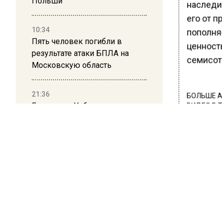
Польши
наследия
его от 
10:34
пополня
Пять человек погибли в
ценност
результате атаки БПЛА на
семисот
Московскую область
21:36
БОЛЬШЕ А
Гражданку Узбекистана
ВИДЕО В 
РЕГИОНА".
депортируют из России за
коврик с триколором
ПОДПИСЫВ
НОВОС
20:17
Жители Архипо-Осиповки
рассказали об обстановке во
Новости
время атаки БПЛА в
Геленджике