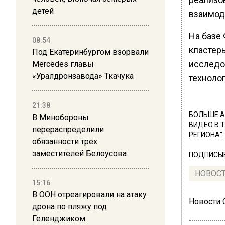
детей
взаимод
На базе
08:54
кластеры
Под Екатеринбургом взорвали
исследо
Mercedes главы
«Уралдронзавода» Ткачука
технолог
21:38
БОЛЬШЕ А
В Минобороны
ВИДЕО В 
перераспределили
РЕГИОНА".
обязанности трех
заместителей Белоусова
ПОДПИСЫВ
НОВОС
15:16
В ООН отреагировали на атаку
Новости
дрона по пляжу под
Геленджиком