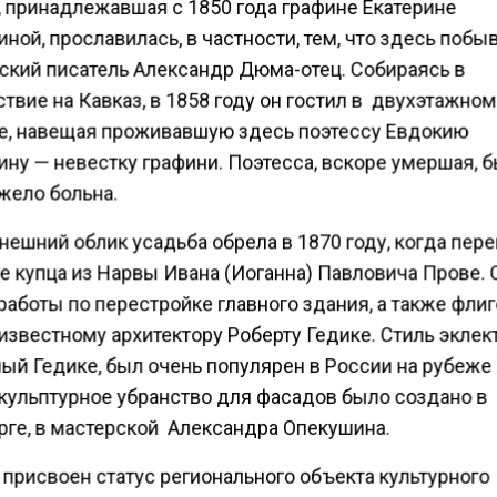
, принадлежавшая с 1850 года графине Екатерине
ной, прославилась, в частности, тем, что здесь побы
ский писатель Александр Дюма-отец. Собираясь в
твие на Кавказ, в 1858 году он гостил в двухэтажном
е, навещая проживавшую здесь поэтессу Евдокию
ину — невестку графини. Поэтесса, вскоре умершая, 
жело больна.
ешний облик усадьба обрела в 1870 году, когда пер
е купца из Нарвы Ивана (Иоганна) Павловича Прове. 
работы по перестройке главного здания, а также флиг
известному архитектору Роберту Гедике. Стиль эклек
ый Гедике, был очень популярен в России на рубеже 
Скульптурное убранство для фасадов было создано в
рге, в мастерской Александра Опекушина.
 присвоен статус регионального объекта культурного