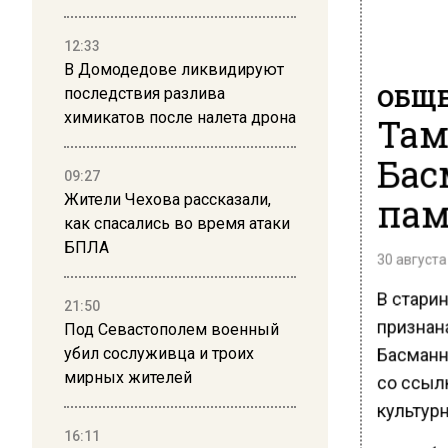
12:33
В Домодедове ликвидируют
ОБЩЕ
последствия разлива
химикатов после налета дрона
Там
Бас
09:27
пам
Жители Чехова рассказали,
как спасались во время атаки
БПЛА
30 августа
В стари
21:50
признан
Под Севастополем военный
Басманна
убил сослуживца и троих
мирных жителей
со ссыл
культур
16:11