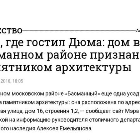
СТВО
А
, где гостил Дюма: дом 
манном районе признан
ятником архитектуры
 2018, 18:05
нном московском районе «Басманный» еще одна усад
а памятником архитектуры: она расположена по адре
я улица, дом 16, строения 1,2, — сообщает сайт Мэр
кой на информацию руководителя столичного департ
ного наследия Алексея Емельянова.