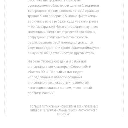
от посещения институтских лабораторий, где
работают выпускники. По словам
руководителя области, сегодня наблюдается
тот процесс, в возможность которого раньше
трудно было поверить: бывшие физтеховцы
вернулись из-за рубежа, куда уезжали ранее
— из Гарварда, из Чикаго, и создали научные
«команды». Никто не стремится «за океан»,
сотрудники хотят иметь возможность
реализовывать свой потенциал дома, при
этом исследователи тесно взаимодействуют
с научной общественностью других стран.
На базе Физтеха созданы и работают
инновационные кластеры «Северный» и
«Физтех XXI». Первый из них ведет
исследования в области создания
инновационных лекарств и технологий,
касающихся живых систем, — это новый
проект в России.
БОЛЬШЕ АКТУАЛЬНЫХ НОВОСТЕЙ И ЭКСКЛЮЗИВНЫХ
ВИДЕО В ТЕЛЕГРАМ-КАНАЛЕ "ВЕСТИ МОСКОВСКОГО
РЕГИОНА".
ПОДПИШИСЬ!
ПОДПИСЫВАЙТЕСЬ НА МОСРЕГИОН:
НОВОСТИ
ДЗЕН
ТЕЛЕГРАМ
Новости СМИ2