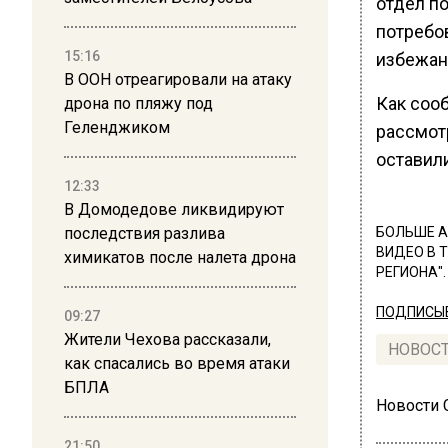
отдел по
потребо
15:16
избежан
В ООН отреагировали на атаку
Как соо
дрона по пляжу под
Геленджиком
рассмот
оставил
12:33
В Домодедове ликвидируют
последствия разлива
БОЛЬШЕ А
ВИДЕО В 
химикатов после налета дрона
РЕГИОНА".
ПОДПИСЫВ
09:27
Жители Чехова рассказали,
НОВОС
как спасались во время атаки
БПЛА
Новости
21:50