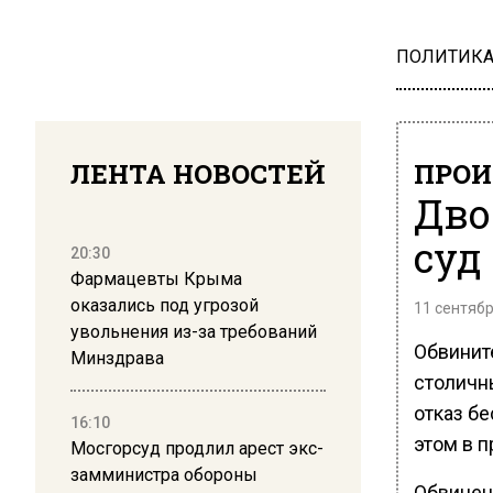
ПОЛИТИК
ЛЕНТА НОВОСТЕЙ
ПРОИ
Дво
суд
20:30
Фармацевты Крыма
оказались под угрозой
11 сентябр
увольнения из-за требований
Обвинит
Минздрава
столичн
отказ бе
16:10
этом в 
Мосгорсуд продлил арест экс-
замминистра обороны
Обвинен