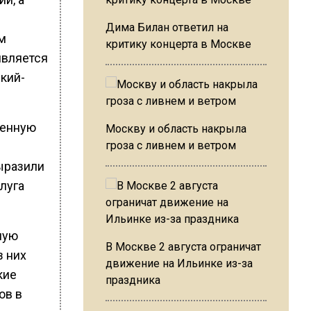
Дима Билан ответил на
м
критику концерта в Москве
является
кий-
женную
Москву и область накрыла
гроза с ливнем и ветром
ыразили
луга
ную
В Москве 2 августа ограничат
з них
движение на Ильинке из-за
кие
праздника
ов в