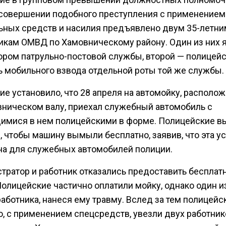
 совершении подобного преступления с применением
ьных средств и насилия предъявлено двум 35-летни
икам ОМВД по Хамовническому району. Один из них 
ором патрульно-постовой службы, второй — полицейс
ь мобильного взвода отдельной роты той же службы.
ие установило, что 28 апреля на автомойку, располо
вническом валу, приехал служебный автомобиль с
имися в нем полицейскими в форме. Полицейские в
 чтобы машину вымыли бесплатно, заявив, что эта ус
на для служебных автомобилей полиции.
тратор и работник отказались предоставить бесплат
Полицейские частично оплатили мойку, однако один и
аботника, нанеся ему травму. Вслед за тем полицейс
о, с применением спецсредств, увезли двух работник