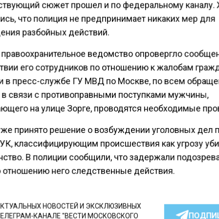
ствующий сюжет прошел и по федеральному каналу.
ись, что полиция не предпринимает никаких мер для
ения разбойных действий.
 правоохранительное ведомство опровергло сообще
твии его сотрудников по отношению к жалобам гражд
и в пресс-службе ГУ МВД по Москве, по всем обращ
 в связи с противоправными поступками мужчины,
ющего на улице Зорге, проводятся необходимые про
 уже принято решение о возбуждении уголовных дел 
 УК, классифицирующим происшествия как угрозу уб
анство. В полиции сообщили, что задержали подозрев
о отношению него следственные действия.
КТУАЛЬНЫХ НОВОСТЕЙ И ЭКСКЛЮЗИВНЫХ
ПОДПИ
ТЕЛЕГРАМ-КАНАЛЕ "ВЕСТИ МОСКОВСКОГО