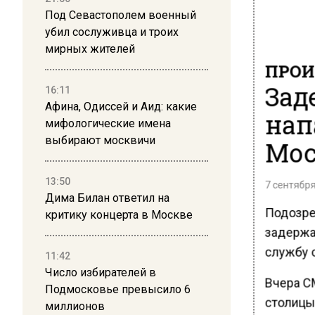
Под Севастополем военный
убил сослуживца и троих
мирных жителей
ПРОИ
Зад
16:11
Афина, Одиссей и Аид: какие
нап
мифологические имена
выбирают москвичи
Мос
13:50
7 сентября
Дима Билан ответил на
Подозре
критику концерта в Москве
задержа
службу 
11:42
Число избирателей в
Вчера С
Подмосковье превысило 6
столицы
миллионов