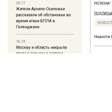
20:17
РЕГИОНА".
Жители Архипо-Осиповки
ПОДПИСЫВ
рассказали об обстановке во
время атаки БПЛА в
НОВОС
Геленджике
Новости
16:19
Москву и область накрыла
гроза с ливнем и ветром
12:24
ПРОИ
Глава клиники, где детей с
Зад
аутизмом лечили клизмой,
исчез после возбуждения
нап
дела
Мос
12:15