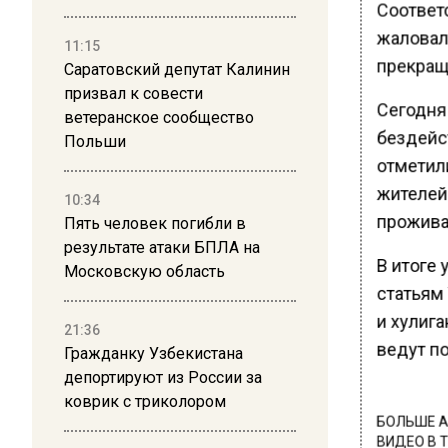
Соответ
жаловал
11:15
прекращ
Саратовский депутат Калинин
призвал к совести
Сегодня
ветеранское сообщество
бездейс
Польши
отметил
жителей
10:34
прожива
Пять человек погибли в
результате атаки БПЛА на
В итоге
Московскую область
статьям
и хулиг
21:36
ведут п
Гражданку Узбекистана
депортируют из России за
коврик с триколором
БОЛЬШЕ А
ВИДЕО В 