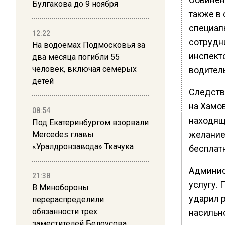
Булгакова до 9 ноября
также в
специал
12:22
сотрудн
На водоемах Подмосковья за
инспект
два месяца погибли 55
человек, включая семерых
водител
детей
Следств
на Хамо
08:54
находящ
Под Екатеринбургом взорвали
желание,
Mercedes главы
«Уралдронзавода» Ткачука
бесплат
Админис
21:38
услугу. 
В Минобороны
ударил р
перераспределили
обязанности трех
насильн
заместителей Белоусова