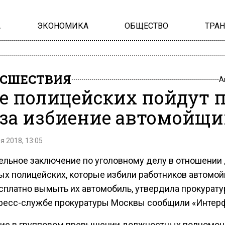
А
ЭКОНОМИКА
ОБЩЕСТВО
ТРА
СШЕСТВИЯ
А
е полицейских пойдут 
 за избиение автомойщи
я 2018, 13:05
ельное заключение по уголовному делу в отношении
ых полицейских, которые избили работников автомой
сплатно вымыть их автомобиль, утвердила прокуратур
пресс-службе прокуратуры Москвы сообщили «Интерф
ие в групповом превышении должностных полномочи