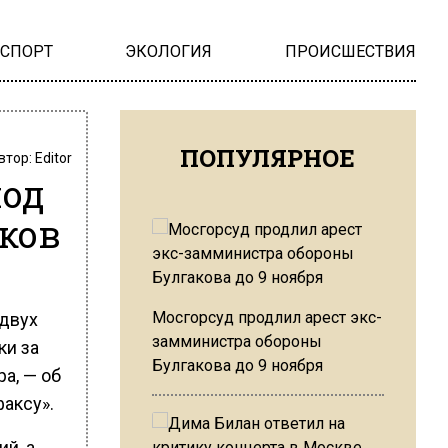
НСПОРТ
ЭКОЛОГИЯ
ПРОИСШЕСТВИЯ
ПОПУЛЯРНОЕ
втор:
Editor
под
ков
Мосгорсуд продлил арест экс-
 двух
замминистра обороны
ки за
Булгакова до 9 ноября
а, — об
аксу».
й, а