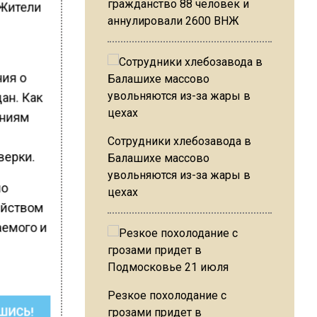
гражданство 88 человек и
 Жители
аннулировали 2600 ВНЖ
ния о
ан. Как
ениям
Сотрудники хлебозавода в
верки.
Балашихе массово
увольняются из-за жары в
по
цехах
ийством
аемого и
Резкое похолодание с
ШИСЬ!
грозами придет в