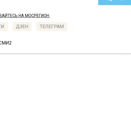
АЙТЕСЬ НА МОСРЕГИОН:
ТИ
ДЗЕН
ТЕЛЕГРАМ
 СМИ2
СШЕСТВИЯ
А
ержан подозреваемый в
адениях на прохожих в
кве