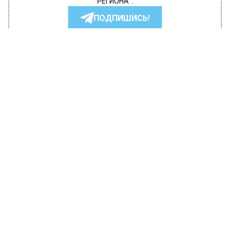
РЕГИОНА".
ПОДПИШИСЬ!
ПОДПИСЫВАЙТЕСЬ НА МОСРЕГИОН:
НОВОСТИ
ДЗЕН
ТЕЛЕГРАМ
Новости СМИ2
ЭКОЛОГИЯ
Автор:
Editor
Возле реки Синичка предотвращен
сброс 24 кубометров мусора
11 сентября 2018, 17:47
Сброс двадцати четырех кубометров мусора