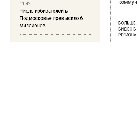
коммуни
11:42
Число избирателей в
Подмосковье превысило 6
миллионов
БОЛЬШЕ А
ВИДЕО В 
РЕГИОНА".
11:15
Саратовский депутат Калинин
ПОДПИСЫВ
призвал к совести
НОВОС
ветеранское сообщество
Польши
Новости
10:34
Пять человек погибли в
результате атаки БПЛА на
Московскую область
ОБЩЕ
Ото
21:36