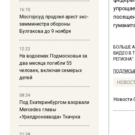
упрощае
16:10
посещен
Мосгорсуд продлил арест экс-
замминистра обороны
гуманит
Булгакова до 9 ноября
БОЛЬШЕ А
12:22
ВИДЕО В 
На водоемах Подмосковья за
РЕГИОНА".
два месяца погибли 55
человек, включая семерых
ПОДПИСЫВ
детей
НОВОС
08:54
Новости
Под Екатеринбургом взорвали
Mercedes главы
«Уралдронзавода» Ткачука
21:38