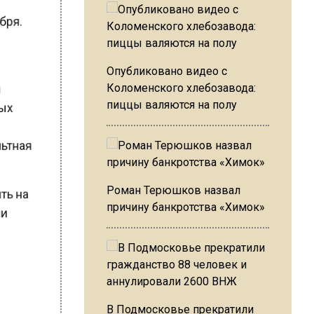
ября.
Опубликовано видео с
ли
Коломенского хлебозавода:
овых
пиццы валяются на полу
4
ольтная
Роман Терюшков назвал
ить на
причину банкротства «Химок»
или
В Подмосковье прекратили