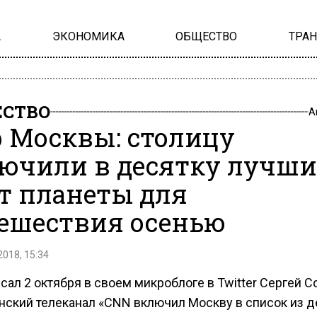
А
ЭКОНОМИКА
ОБЩЕСТВО
ТРА
СТВО
А
 Москвы: столицу
ючили в десятку лучш
т планеты для
ешествия осенью
2018, 15:34
сал 2 октября в своем микроблоге в Twitter Сергей С
нский телеканал «CNN включил Москву в список из д