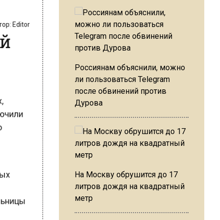
втор:
Editor
ей
Россиянам объяснили, можно
ли пользоваться Telegram
х,
после обвинений против
Дурова
ключили
ую
ьных
На Москву обрушится до 17
в
литров дождя на квадратный
ольницы
метр