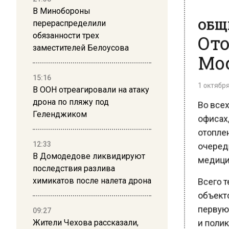
ОБЩЕ
В Минобороны
перераспределили
Ото
обязанности трех
Мос
заместителей Белоусова
1 октября 
15:16
В ООН отреагировали на атаку
Во всех
дрона по пляжу под
офисах,
Геленджиком
отоплен
очередь
12:33
медицин
В Домодедове ликвидируют
последствия разлива
Всего т
химикатов после налета дрона
объектов
первую 
09:27
и поликл
Жители Чехова рассказали,