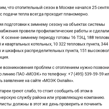
м, что отопительный сезон в Москве начался 25 сент
 подачи тепла всегда проходит планомерно.
я подготовки к зимнему сезону на объектах системы
абжения провели профилактические работы и сдела
 К осенне-зимнему периоду готовы 16 ТЭЦ, 188 тепл
и квартальных котельных, 10 322 тепловых пункта, 34
 и шкафных распределительных пункта, 151 высоков
ция.
е возникновения проблем с отоплением нужно позвон
линию ПАО «МОЭК» по телефону: +7 (495) 539-59-59 
ь заявление на сайте «МОЭК Онлайн».
ареи греют слабо, то стоит сообщить об этом в
ерскую службу района или управляющую компанию.
исты должны в этот же день проверить и починить