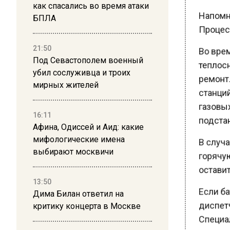
как спасались во время атаки
Напомни
БПЛА
Процесс
Во врем
21:50
Под Севастополем военный
теплосн
убил сослуживца и троих
ремонт.
мирных жителей
станций 
газовых
16:11
подстан
Афина, Одиссей и Аид: какие
мифологические имена
В случа
выбирают москвичи
горячую 
оставит
13:50
Если бат
Дима Билан ответил на
критику концерта в Москве
диспетч
Специал