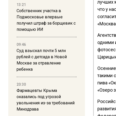
лучших м
13:21
что у н
Собственник участка в
согласи
Подмосковье впервые
получил штраф за борщевик с
«Москва
помощью ИИ
Агентств
одними 
09:46
фотосес
Суд взыскал почти 5 млн
Царицын
рублей с детсада в Новой
Москве за отравление
Осенние
ребенка
такими 
пива «О
20:30
«Озеро 
Фармацевты Крыма
оказались под угрозой
Российс
увольнения из-за требований
развити
Минздрава
федераль