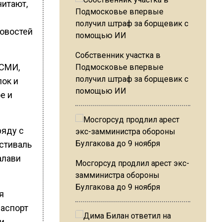
читают,
новостей
Собственник участка в
 СМИ,
Подмосковье впервые
получил штраф за борщевик с
лок и
помощью ИИ
е и
ряду с
естиваль
алави
Мосгорсуд продлил арест экс-
замминистра обороны
Булгакова до 9 ноября
я
паспорт
и,