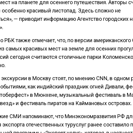
ест на планете для осеннего путешествия. Авторы с
ас особенно красивый листопад. Здесь сложно не
ться», — приводит информацию Агентство городских 
».
о РБК также отмечает, что, по версии американского
из самых красивых мест на земле для осенних прогу
сий сегодня считаются столичные парки Коломенско
о.
 экскурсии в Москву стоят, по мнению CNN, в одном 
событиями, как индийский праздник огней Дивали, ф
ктоберфест» в Мюнхене, музыкальный фестиваль в М
звезд» и фестиваль пиратов на Каймановых островах.
кие СМИ напоминают, что Минэкономразвития РФ дл
я экспорта отечественных туруслуг ранее составило 
ной программы «Экспорт услуг», которая, в частност