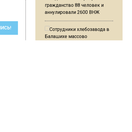
гражданство 88 человек и
аннулировали 2600 ВНЖ
ШИСЬ!
Сотрудники хлебозавода в
Балашихе массово
увольняются из-за жары в
цехах
втор:
Editor
ей
Резкое похолодание с