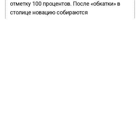
отметку 100 процентов. После «обкатки» в
столице новацию собираются
распространить на регионы.
БОЛЬШЕ АКТУАЛЬНЫХ НОВОСТЕЙ И ЭКСКЛЮЗИВНЫХ
ВИДЕО В ТЕЛЕГРАМ-КАНАЛЕ "ВЕСТИ МОСКОВСКОГО
РЕГИОНА".
ПОДПИШИСЬ!
ПОДПИСЫВАЙТЕСЬ НА МОСРЕГИОН:
НОВОСТИ
ДЗЕН
ТЕЛЕГРАМ
Новости СМИ2