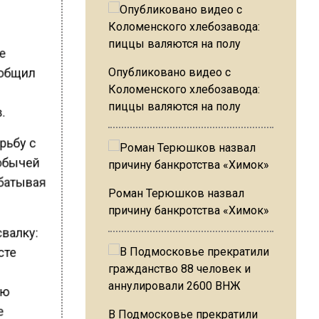
ие
ообщил
Опубликовано видео с
Коломенского хлебозавода:
в.
пиццы валяются на полу
рьбу с
добычей
абатывая
Роман Терюшков назвал
причину банкротства «Химок»
свалку:
сте
ию
е
В Подмосковье прекратили