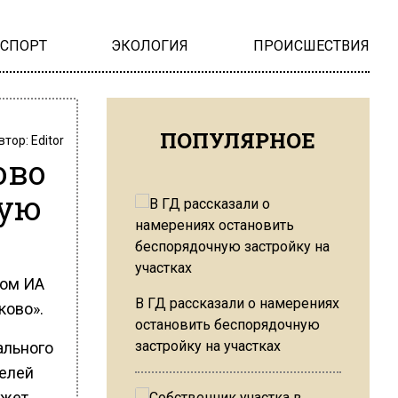
НСПОРТ
ЭКОЛОГИЯ
ПРОИСШЕСТВИЯ
ПОПУЛЯРНОЕ
втор:
Editor
ово
ую
том ИА
В ГД рассказали о намерениях
ково».
остановить беспорядочную
застройку на участках
ального
телей
яжет