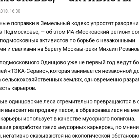
018, 16:30
ые поправки в Земельный кодекс упростят разорен
в Подмосковье, — об этом ИА «Московский регион» с
 подмосковных активистов по борьбе с незаконными
ми и свалками на берегу Москвы-реки Михаил Розано
подмосковного Одинцово уже не первый год ведут бо
ей «ТЭКА-Сервис», которая занимается незаконной 
а сельскохозяйственных землях, одновременно разр
сть карьеров.
ые одинцовские леса стремительно превращаются в 
я вывозит на продажу песок, а образовавшиеся на ме
карьеры использует в качестве мусорного полигона.
шие разработки таких «мусорных карьеров», по мнен
, негативно сказываются на экологической обстановк