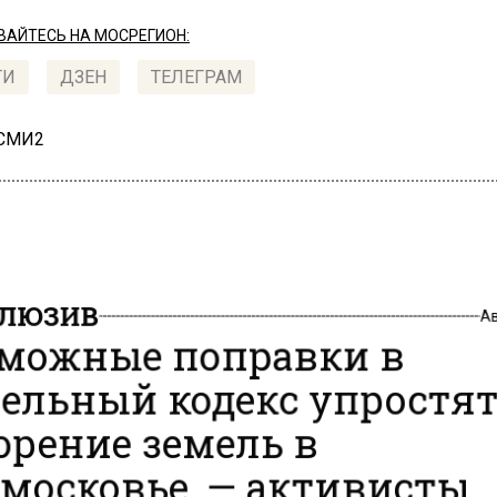
АЙТЕСЬ НА МОСРЕГИОН:
ТИ
ДЗЕН
ТЕЛЕГРАМ
 СМИ2
ЛЮЗИВ
А
можные поправки в
ельный кодекс упростя
орение земель в
московье, — активисты