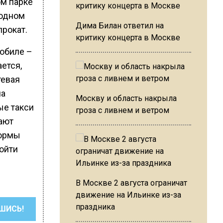
м парке
 одном
Дима Билан ответил на
прокат.
критику концерта в Москве
мобиле –
ется,
тевая
на
Москву и область накрыла
ые такси
гроза с ливнем и ветром
ают
формы
дойти
В Москве 2 августа ограничат
движение на Ильинке из-за
праздника
ШИСЬ!