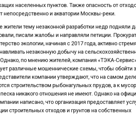
ащих населенных пунктов. Также опасность от отход
т непосредственно и акватории Москвы-реки.
 жители тему незаконной разработки недр подняли д
овали, писали жалобы и направляли петиции. Прокур
ерство экологии, начиная с 2017 года, активно стрем
навливать незаконную добычу на сельскохозяйстве
 Однако, по мнению жителей, компания «ТЭКА-Сервис
ует различные мошеннические схемы, чтобы обойти з
едставители компании утверждают, что на самом дел
тся строительством рыбонагульных прудов, а к мусо
песка никакого отношения не имеют. Однако на офи
мпании написано, что организация предоставляет усл
ции строительных отходов и грунтов на собственных
ах в Одинцовском и Подольском районах.
ре прошлого года Министерство экологии официально