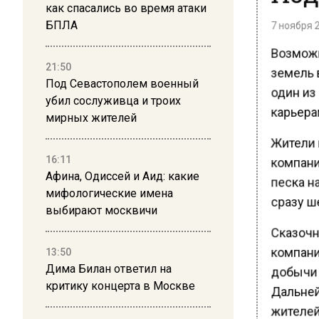
как спасались во время атаки
7 ноября 2
БПЛА
Возможн
земель 
21:50
один из
Под Севастополем военный
убил сослуживца и троих
карьера
мирных жителей
Жители 
компани
16:11
песка н
Афина, Одиссей и Аид: какие
мифологические имена
сразу ше
выбирают москвичи
Сказочн
компани
13:50
добычи 
Дима Билан ответил на
Дальней
критику концерта в Москве
жителей