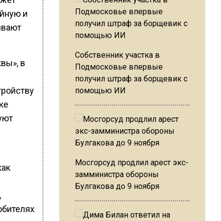
ейную и
ивают
Собственник участка в
вы», в
Подмосковье впервые
получил штраф за борщевик с
тройству
помощью ИИ
ке
уют
Мосгорсуд продлил арест экс-
как
замминистра обороны
Булгакова до 9 ноября
,
юбителях