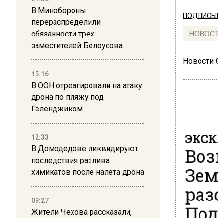
В Минобороны
ПОДПИСЫВ
перераспределили
обязанности трех
НОВОС
заместителей Белоусова
Новости
15:16
В ООН отреагировали на атаку
дрона по пляжу под
Геленджиком
ЭКСК
12:33
Воз
В Домодедове ликвидируют
последствия разлива
Зем
химикатов после налета дрона
раз
Под
09:27
Жители Чехова рассказали,