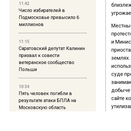
близлеж
11:42
Число избирателей в
угрожае
Подмосковье превысило 6
Местные
миллионов
протест
и Минист
11:15
приоста
Саратовский депутат Калинин
призвал к совести
землях.
ветеранское сообщество
использ
Польши
суде пр
занимаю
10:34
добыче 
Пять человек погибли в
сайте ко
результате атаки БПЛА на
утилиза
Московскую область
полигон
21:36
В декаб