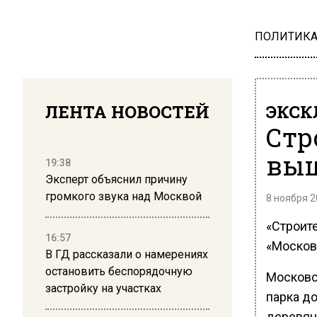
ПОЛИТИК
ЛЕНТА НОВОСТЕЙ
ЭКСК
Стр
выш
19:38
Эксперт объяснил причину
громкого звука над Москвой
8 ноября 2
«Строит
16:57
«Москов
В ГД рассказали о намерениях
остановить беспорядочную
Московс
застройку на участках
парка до
деревян