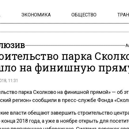
А
ЭКОНОМИКА
ОБЩЕСТВО
ТРА
ЛЮЗИВ
А
оительство парка Сколк
ло на финишную прям
018, 11:31
ельство парка Сколково на финишной прямой» — об э
ский регион» сообщили в пресс-службе Фонда «Скол
кие власти обещают завершить строительство центр
 конца 2018 года, а уже в ноябре открыть для посети
ную прогулочную набережную. Система дорожек св