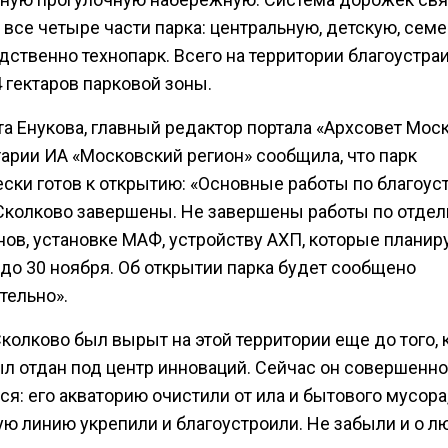
все четыре части парка: центральную, детскую, сем
дственно технопарк. Всего на территории благоустра
 гектаров парковой зоны.
а Енукова, главный редактор портала «Архсовет Моск
арии ИА «Московский регион» сообщила, что парк
ески готов к открытию: «Основные работы по благоус
 Сколково завершены. Не завершены работы по отдел
нов, установке МАФ, устройству АХП, которые планир
 до 30 ноября. Об открытии парка будет сообщено
тельно».
колково был вырыт на этой территории еще до того, 
ыл отдан под центр инноваций. Сейчас он совершенно
я: его акваторию очистили от ила и бытового мусора
ую линию укрепили и благоустроили. Не забыли и о л