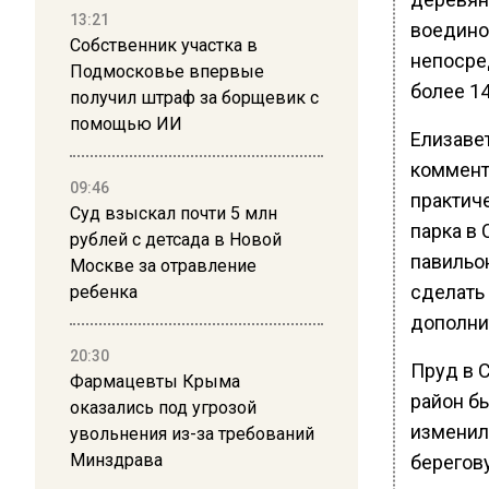
13:21
воедино 
Собственник участка в
непосре
Подмосковье впервые
более 14
получил штраф за борщевик с
помощью ИИ
Елизавет
коммент
09:46
практич
Суд взыскал почти 5 млн
парка в
рублей с детсада в Новой
павильо
Москве за отравление
сделать
ребенка
дополни
20:30
Пруд в С
Фармацевты Крыма
район б
оказались под угрозой
изменилс
увольнения из-за требований
Минздрава
берегов