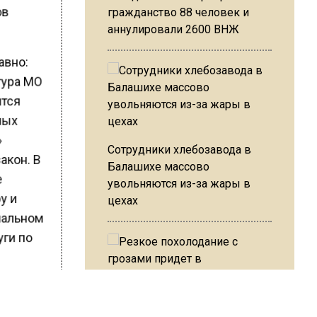
ов
гражданство 88 человек и
аннулировали 2600 ВНЖ
авно:
атура МО
ятся
нных
»
Сотрудники хлебозавода в
акон. В
Балашихе массово
е
увольняются из-за жары в
ру и
цехах
циальном
уги по
Резкое похолодание с