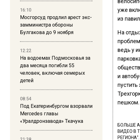
велосип
уже вкл
16:10
Мосгорсуд продлил арест экс-
из павил
замминистра обороны
На отды
Булгакова до 9 ноября
проблем 
ведь у 
12:22
На водоемах Подмосковья за
парковка
два месяца погибли 55
обществ
человек, включая семерых
и автоб
детей
пустить
Трехгорк
08:54
пешком.
Под Екатеринбургом взорвали
Mercedes главы
«Уралдронзавода» Ткачука
БОЛЬШЕ А
ВИДЕО В 
РЕГИОНА".
21:38