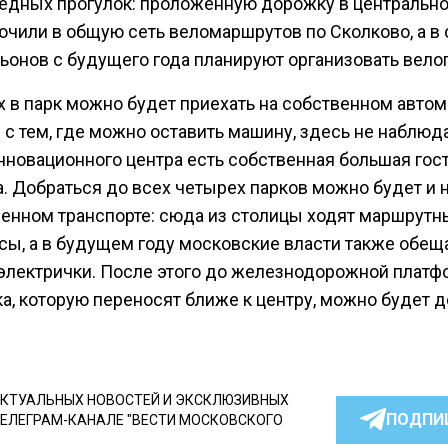
едных прогулок: проложенную дорожку в центрально
ючили в общую сеть веломаршрутов по Сколково, а в
ьонов с будущего года планируют организовать вело
х в парк можно будет приехать на собственном авто
с тем, где можно оставить машину, здесь не наблюда
инновационного центра есть собственная большая гос
. Добраться до всех четырех парков можно будет и 
енном транспорте: сюда из столицы ходят маршрутн
усы, а в будущем году московские власти также обещ
 электрички. После этого до железнодорожной плат
а, которую переносят ближе к центру, можно будет 
КТУАЛЬНЫХ НОВОСТЕЙ И ЭКСКЛЮЗИВНЫХ
ПОДПИ
ТЕЛЕГРАМ-КАНАЛЕ "ВЕСТИ МОСКОВСКОГО