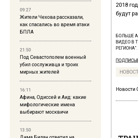
2018 год
09:27
будут р
Жители Чехова рассказали,
как спасались во время атаки
БПЛА
БОЛЬШЕ А
ВИДЕО В 
РЕГИОНА".
21:50
Под Севастополем военный
ПОДПИСЫВ
убил сослуживца и троих
мирных жителей
НОВОС
Новости
16:11
Афина, Одиссей и Аид: какие
мифологические имена
выбирают москвичи
13:50
ТРАН
Дима Билан ответил на