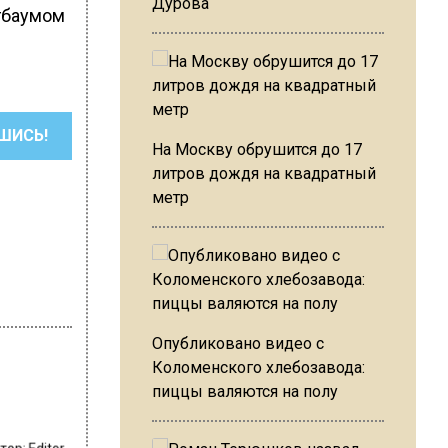
Дурова
агбаумом
ШИСЬ!
На Москву обрушится до 17
литров дождя на квадратный
метр
Опубликовано видео с
Коломенского хлебозавода:
пиццы валяются на полу
втор:
Editor