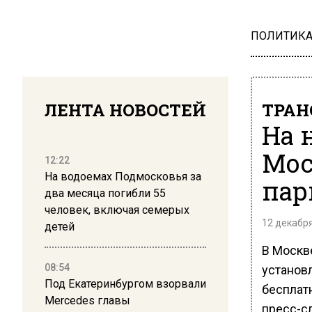
ПОЛИТИК
ЛЕНТА НОВОСТЕЙ
ТРАН
На 
Мос
12:22
На водоемах Подмосковья за
пар
два месяца погибли 55
человек, включая семерых
12 декабря
детей
В Москве
08:54
установ
Под Екатеринбургом взорвали
бесплат
Mercedes главы
пресс-с