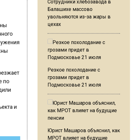
Сотрудники хлебозавода в
Балашихе массово
увольняются из-за жары в
нены
цехах
онного
оружения
лжны
Резкое похолодание с
роезжает
грозами придет в
е по
Подмосковье 21 июля
одили
В
ъекта и
Юрист Машаров объяснил, как
МРОТ влияет на будущие