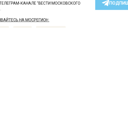
ПОДПИ
ТЕЛЕГРАМ-КАНАЛЕ "ВЕСТИ МОСКОВСКОГО
АЙТЕСЬ НА МОСРЕГИОН:
ТИ
ДЗЕН
ТЕЛЕГРАМ
 СМИ2
СПОРТ
А
оломне открыли движен
отремонтированному м
ез Оку