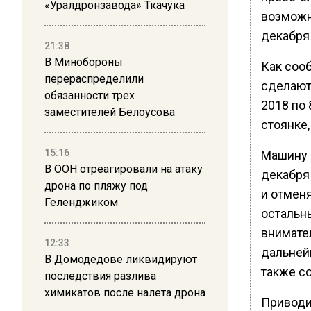
«Уралдронзавода» Ткачука
возможн
декабря
21:38
В Минобороны
Как соо
перераспределили
сделают
обязанности трех
2018 по 
заместителей Белоусова
стоянке,
15:16
Машину б
В ООН отреагировали на атаку
декабря
дрона по пляжу под
и отменя
Геленджиком
остальн
внимате
12:33
дальней
В Домодедове ликвидируют
также со
последствия разлива
химикатов после налета дрона
Приводи