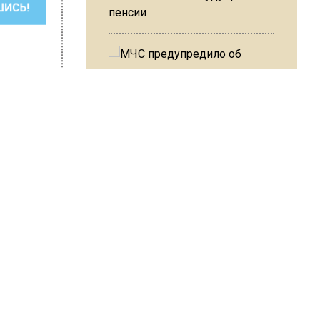
ШИСЬ!
пенсии
МЧС предупредило об
опасности купания при
перепаде температуры в 10
градусов
втор:
Editor
ие
осту
В Подмосковье с 3 августа
повысят тарифы на платные