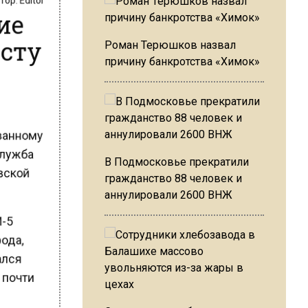
ие
осту
Роман Терюшков назвал
причину банкротства «Химок»
ованному
-служба
В Подмосковье прекратили
овской
гражданство 88 человек и
аннулировали 2600 ВНЖ
М-5
рода,
чался
а почти