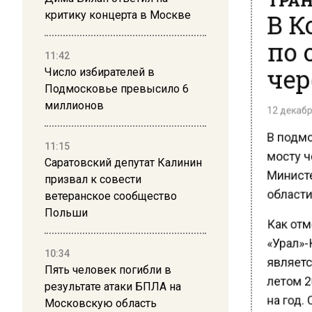
В К
критику концерта в Москве
по 
11:42
чер
Число избирателей в
Подмосковье превысило 6
12 декабря
миллионов
В подмо
11:15
мосту че
Саратовский депутат Калинин
Министе
призвал к совести
области.
ветеранское сообщество
Польши
Как отме
«Урал»-
10:34
являетс
Пять человек погибли в
летом 2
результате атаки БПЛА на
на год.
Московскую область