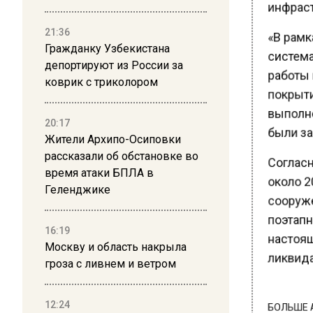
инфраст
21:36
«В рамк
Гражданку Узбекистана
система
депортируют из России за
работы 
коврик с триколором
покрыти
выполне
20:17
были зав
Жители Архипо-Осиповки
рассказали об обстановке во
Согласн
время атаки БПЛА в
около 2
Геленджике
сооруже
поэтапно
16:19
настоящ
Москву и область накрыла
ликвида
гроза с ливнем и ветром
12:24
БОЛЬШЕ А