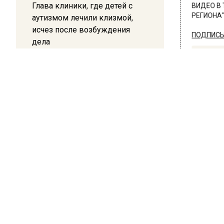
Глава клиники, где детей с
ВИДЕО В 
аутизмом лечили клизмой,
РЕГИОНА".
исчез после возбуждения
ПОДПИСЫВ
дела
НОВОС
12:15
Рецензия на роман Юрия
Новости
Воскобойникова «Операция
«Пропаганда»: Политический
триллер на грани метафизики
08:45
ТРАН
Белгород попал под атаку
В К
беспилотников — жители
слышали взрывы
по 
чер
21:13