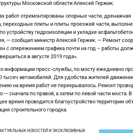
руктуры Московской области Алексей Гержик.
ах работ отремонтированы опорные части, дренажная
, переходные плиты и плиты проезжей части, выпол
по устройству гидроизоляции и укладке асфальтобет
я, — сообщил министр Алексей Гержик. — Ремонт со
н с опережением графика почти на год – работы до
ершиться в августе 2019 года».
о информации пресс-службы, по мосту ежедневно п
0 тысяч автомобилей. Для удобства жителей движени
нию на время работ не перекрывалось. Ремонт пров
 — сначала по правой, а затем по левой части моста. 
ее время проводится благоустройство территории об
ция строительного городка.
КТУАЛЬНЫХ НОВОСТЕЙ И ЭКСКЛЮЗИВНЫХ