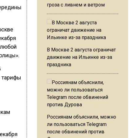
гроза с ливнем и ветром
середины
оскве
екабря
а любой
В Москве 2 августа ограничат
толицы».
движение на Ильинке из-за
праздника
5
е тарифы
икам
Россиянам объяснили, можно
ли пользоваться Telegram
после обвинений против
декабря