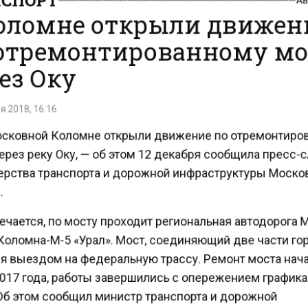
оломне открыли движен
отремонтированному м
ез Оку
 2018, 16:16
сковной Коломне открыли движение по отремонтир
рез реку Оку, — об этом 12 декабря сообщила пресс
рства транспорта и дорожной инфраструктуры Моск
чается, по мосту проходит региональная автодорога 
Коломна-М-5 «Урал». Мост, соединяющий две части го
я выездом на федеральную трассу. Ремонт моста на
017 года, работы завершились с опережением график
 Об этом сообщил министр транспорта и дорожной