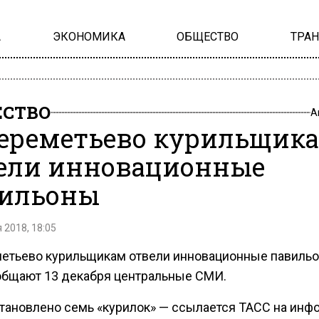
А
ЭКОНОМИКА
ОБЩЕСТВО
ТРА
СТВО
А
ереметьево курильщик
ели инновационные
ильоны
 2018, 18:05
етьево курильщикам отвели инновационные павильо
общают 13 декабря центральные СМИ.
становлено семь «курилок» — ссылается ТАСС на ин