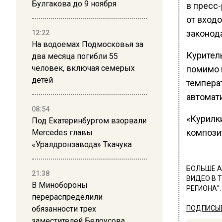
Булгакова до 9 ноября
в пресс-
от вход
законод
12:22
На водоемах Подмосковья за
Курител
два месяца погибли 55
человек, включая семерых
помимо 
детей
темпера
автомат
08:54
«Курилк
Под Екатеринбургом взорвали
компози
Mercedes главы
«Уралдронзавода» Ткачука
БОЛЬШЕ А
21:38
ВИДЕО В 
В Минобороны
РЕГИОНА".
перераспределили
обязанности трех
ПОДПИСЫВ
заместителей Белоусова