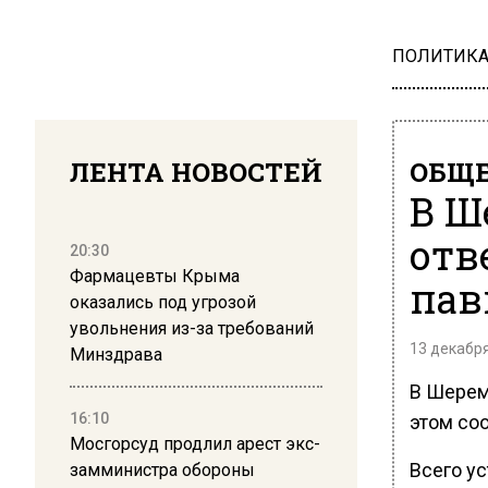
ПОЛИТИК
ЛЕНТА НОВОСТЕЙ
ОБЩЕ
В Ш
отв
20:30
Фармацевты Крыма
пав
оказались под угрозой
увольнения из-за требований
13 декабря
Минздрава
В Шерем
16:10
этом со
Мосгорсуд продлил арест экс-
Всего у
замминистра обороны