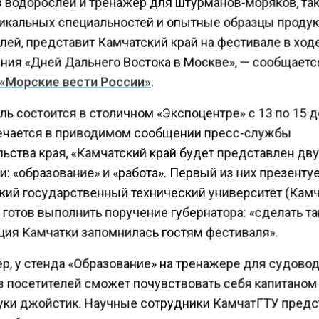
 водорослей и тренажер для штурманов-моряков, так
никальных специальностей и опытные образцы продук
лей, представит Камчатский край на фестивале в ход
ния «Дней Дальнего Востока в Москве», — сообщаетс
«Морские вести России»
.
ь состоится в столичном «Экспоцентре» с 13 по 15 д
ечается в приводимом сообщении пресс-службы
льства края, «Камчатский край будет представлен дв
: «образование» и «работа». Первый из них презенту
кий государственный технический университет (Камч
готов выполнить поручение губернатора: «сделать та
ция Камчатки запомнилась гостям фестиваля».
р, у стенда «Образование» на тренажере для судово
з посетителей сможет почувствовать себя капитаном
руки джойстик. Научные сотрудники КамчатГТУ предс