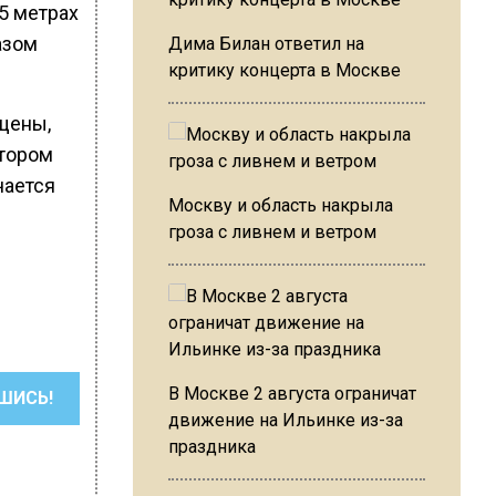
15 метрах
азом
Дима Билан ответил на
критику концерта в Москве
щены,
ятором
чается
Москву и область накрыла
гроза с ливнем и ветром
В Москве 2 августа ограничат
ШИСЬ!
движение на Ильинке из-за
праздника