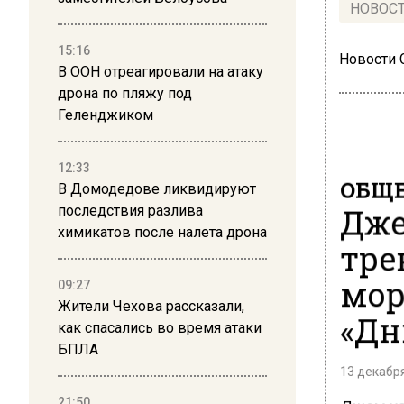
НОВОС
15:16
Новости
В ООН отреагировали на атаку
дрона по пляжу под
Геленджиком
12:33
ОБЩЕ
В Домодедове ликвидируют
Дже
последствия разлива
химикатов после налета дрона
тре
мор
09:27
Жители Чехова рассказали,
«Дн
как спасались во время атаки
БПЛА
13 декабря
21:50