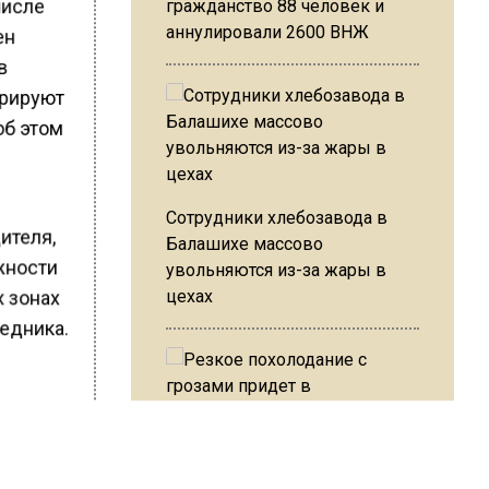
числе
гражданство 88 человек и
аннулировали 2600 ВНЖ
ен
в
трируют
об этом
Сотрудники хлебозавода в
ителя,
Балашихе массово
ожности
увольняются из-за жары в
цехах
х зонах
едника.
Резкое похолодание с
грозами придет в