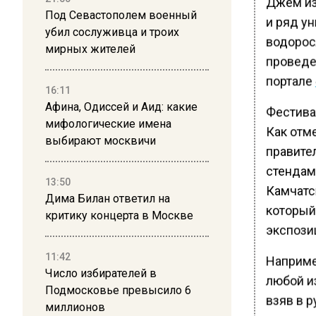
Джем из
Под Севастополем военный
и ряд у
убил сослуживца и троих
водорос
мирных жителей
проведе
портале
16:11
Афина, Одиссей и Аид: какие
Фестивал
мифологические имена
Как отм
выбирают москвичи
правите
стендами
13:50
Камчатс
Дима Билан ответил на
который 
критику концерта в Москве
экспози
11:42
Наприме
Число избирателей в
любой и
Подмосковье превысило 6
взяв в 
миллионов