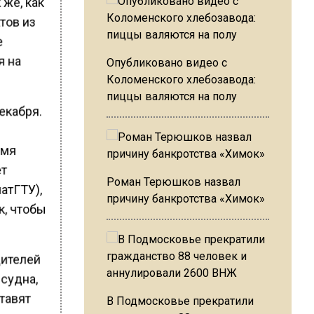
 же, как
тов из
е
я на
Опубликовано видео с
Коломенского хлебозавода:
пиццы валяются на полу
екабря.
умя
ет
Роман Терюшков назвал
атГТУ),
причину банкротства «Химок»
к, чтобы
дителей
 судна,
тавят
В Подмосковье прекратили