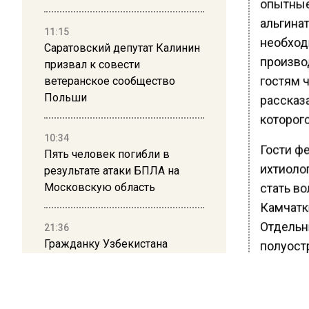
опытные
альгина
11:15
необход
Саратовский депутат Калинин
произво
призвал к совести
гостям ч
ветеранское сообщество
Польши
рассказа
которог
10:34
Гости ф
Пять человек погибли в
ихтиолог
результате атаки БПЛА на
Московскую область
стать в
Камчатк
Отдельн
21:36
Гражданку Узбекистана
полуост
депортируют из России за
коврик с триколором
БОЛЬШЕ А