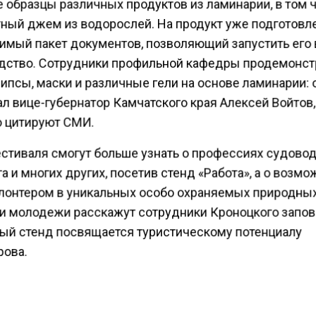
 образцы различных продуктов из ламинарии, в том 
тный джем из водорослей. На продукт уже подготовл
имый пакет документов, позволяющий запустить его 
дство. Сотрудники профильной кафедры продемонс
ипсы, маски и различные гели на основе ламинарии: 
л вице-губернатор Камчатского края Алексей Войтов,
о цитируют СМИ.
естиваля смогут больше узнать о профессиях судовод
а и многих других, посетив стенд «Работа», а о возм
олонтером в уникальных особо охраняемых природны
и молодежи расскажут сотрудники Кроноцкого запов
ый стенд посвящается туристическому потенциалу
рова.
КТУАЛЬНЫХ НОВОСТЕЙ И ЭКСКЛЮЗИВНЫХ