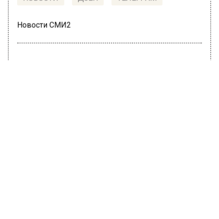
НОВОСТИ
ДЗЕН
ТЕЛЕГРАМ
Новости СМИ2
ОБЩЕСТВО
Автор:
Editor
Медики посоветовали москвичам
надеть термобелье
18 декабря 2018, 13:02
Медики посоветовали москвичам надевать в
морозную погоду термобелье, — сообщает
Агентство городских новостей «Москва» 18
декабря со ссылкой на информацию, данную
агентству врачом общей практики
поликлиники №8 департамента