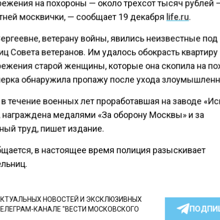
режения на похороны — около трехсот тысяч рублей 
етней москвички, — сообщает 19 декабря
life.ru
.
Сергеевне, ветерану войны, явились неизвестные по
ц Совета ветеранов. Им удалось обокрасть квартиру 
режения старой женщины, которые она скопила на по
ерка обнаружила пропажу после ухода злоумышленн
 в течение военных лет проработавшая на заводе «Ис
, награждена медалями «За оборону Москвы» и за
ный труд, пишет издание.
бщается, в настоящее время полиция разыскивает
ельниц.
КТУАЛЬНЫХ НОВОСТЕЙ И ЭКСКЛЮЗИВНЫХ
ПОДПИ
ТЕЛЕГРАМ-КАНАЛЕ "ВЕСТИ МОСКОВСКОГО