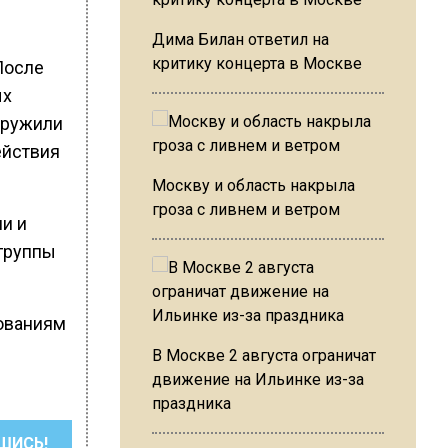
Дима Билан ответил на
критику концерта в Москве
После
ых
наружили
ействия
Москву и область накрыла
гроза с ливнем и ветром
ни и
 группы
бованиям
В Москве 2 августа ограничат
движение на Ильинке из-за
праздника
ШИСЬ!