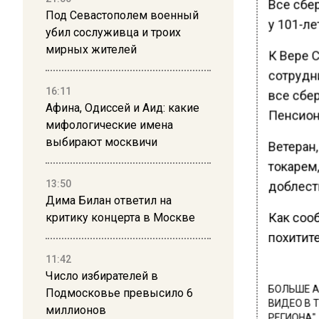
Все сбе
Под Севастополем военный
у 101-л
убил сослуживца и троих
мирных жителей
К Вере 
сотрудни
16:11
все сбе
Афина, Одиссей и Аид: какие
Пенсион
мифологические имена
выбирают москвичи
Ветеран,
токарем
13:50
доблест
Дима Билан ответил на
Как соо
критику концерта в Москве
похитит
11:42
Число избирателей в
БОЛЬШЕ А
Подмосковье превысило 6
ВИДЕО В 
миллионов
РЕГИОНА".