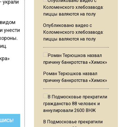
— украли
д видом
Опубликовано видео с
и унести
Коломенского хлебозавода:
хороны.
пиццы валяются на полу
иц.
кра»
Роман Терюшков назвал
причину банкротства «Химок»
ШИСЬ!
В Подмосковье прекратили