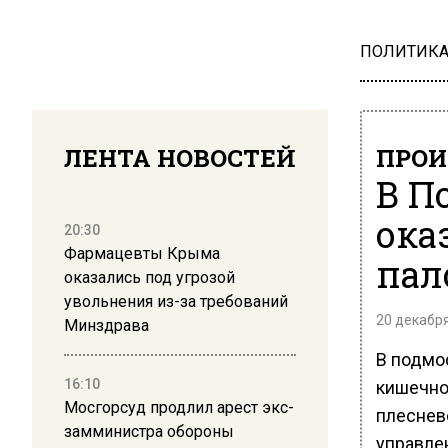
ПОЛИТИК
ЛЕНТА НОВОСТЕЙ
ПРОИ
В П
ока
20:30
Фармацевты Крыма
пал
оказались под угрозой
увольнения из-за требований
20 декабря
Минздрава
В подмо
16:10
кишечно
Мосгорсуд продлил арест экс-
плеснев
замминистра обороны
управле