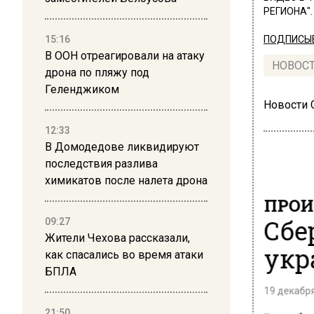
РЕГИОНА".
15:16
ПОДПИСЫВ
В ООН отреагировали на атаку
НОВОС
дрона по пляжу под
Геленджиком
Новости
12:33
В Домодедове ликвидируют
последствия разлива
химикатов после налета дрона
ПРОИ
Сбе
09:27
Жители Чехова рассказали,
укр
как спасались во время атаки
БПЛА
19 декабря
21:50