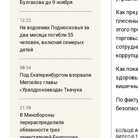
Булгакова до 9 ноября
Как пре
плесень
12:22
На водоемах Подмосковья за
этого п
два месяца погибли 55
торговых
человек, включая семерых
сотрудн
детей
коррупц
08:54
Как пока
Под Екатеринбургом взорвали
здоровья
Mercedes главы
кишечны
«Уралдронзавода» Ткачука
По факт
безопас
21:38
В Минобороны
перераспределили
обязанности трех
БОЛЬШЕ А
заместителей Белоусова
ВИДЕО В 