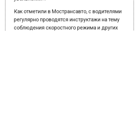
Как отметили в Мострансавто, с водителями
регулярно проводятся инструктажи на тему
соблюдения скоростного режима и других
правил дорожного движения.
«Безопасность на дорогах невозможна без
повышения культуры участников дорожного
движения. Ежегодно Госавтоинспекция
Московской области при поддержке
заинтересованных министерств и ведомств
региона проводит различные
информационно-пропагандистские и
профилактические мероприятия, цель
которых сделать подмосковные дороги
более безопасным для пассажиров,
водителей и пешеходов. В прошедшем году в