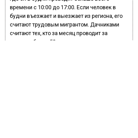
времени с 10:00 до 17:00. Если человек в
будни въезжает и выезжает из региона, его
считают трудовым мигрантом. Дачниками
считают тех, кто за месяц проводит за
городом более 50 часов в выходные и
праздники. Кроме того, операторы
фиксируют, сколько человек ездят на метро,
а также когда и как долго они едут на работу
и обратно. Операторы выбирают станции
метро как отдельные зоны и отмечают, когда
человек попал в такую зону, когда и в какой
зоне вышел.
Геоданные московские власти используют, в
частности, при строительстве транспортной
инфраструктуры или для управлении