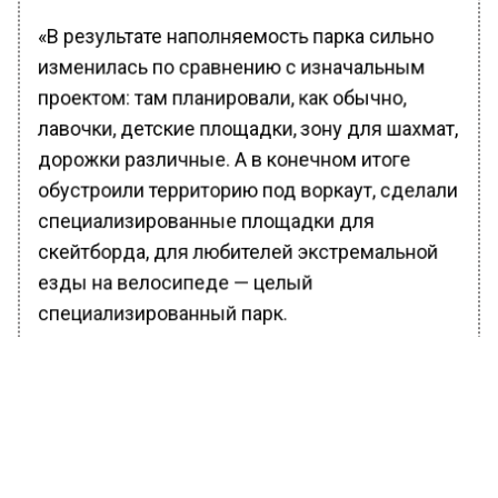
«В результате наполняемость парка сильно
изменилась по сравнению с изначальным
проектом: там планировали, как обычно,
лавочки, детские площадки, зону для шахмат,
дорожки различные. А в конечном итоге
обустроили территорию под воркаут, сделали
специализированные площадки для
скейтборда, для любителей экстремальной
езды на велосипеде — целый
специализированный парк.
Что мы получили? Во-первых, в этом месте
перестали собираться асоциальные
элементы, прекратилось употребление
алкоголя, потому что здесь дети, а во-вторых,
молодёжь теперь знает, куда идти.