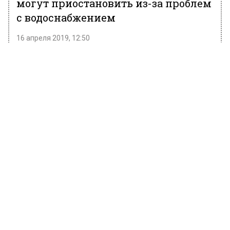
могут приостановить из-за проблем
с водоснабжением
16 апреля 2019, 12:50
Движение поездов на Сокольнической ветке
сегодня могут приостановить из-за проблем
с узлом водоснабжения, не входящим в
систему коммуникаций метрополитена. Об
этом сообщает
АГН «Москва»
со ссылкой на
пресс-службу подземки.
«На восточном участке Сокольнической
линии ограничена скорость движения
поездов из-за проблем с узлом
водоснабжения. Возможна остановка
движения в ближайшее время», —
приводится полученная информация.