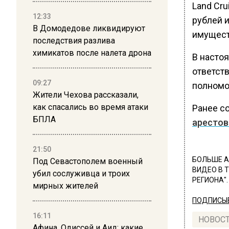
Land Cru
12:33
рублей 
В Домодедове ликвидируют
имуществ
последствия разлива
химикатов после налета дрона
В насто
ответст
09:27
полномо
Жители Чехова рассказали,
как спасались во время атаки
Ранее с
БПЛА
арестов
21:50
БОЛЬШЕ А
Под Севастополем военный
ВИДЕО В 
убил сослуживца и троих
РЕГИОНА".
мирных жителей
ПОДПИСЫВ
16:11
НОВОС
Афина, Одиссей и Аид: какие