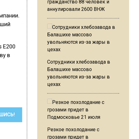
гражданство 88 человек и
аннулировали 2600 ВНЖ
мпании.
вший
s E200
ву в
Сотрудники хлебозавода в
Балашихе массово
увольняются из-за жары в
цехах
ШИСЬ!
Резкое похолодание с
грозами придет в