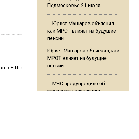
Подмосковье 21 июля
Юрист Машаров объяснил, как
МРОТ влияет на будущие
пенсии
втор:
Editor
и на юге
МЧС предупредило об
опасности купания при
 АГН
перепаде температуры в 10
бы