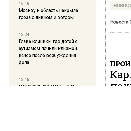
16:19
НОВОС
Москву и область накрыла
гроза с ливнем и ветром
Новости
12:24
Глава клиники, где детей с
аутизмом лечили клизмой,
исчез после возбуждения
ПРОИ
дела
Кар
12:15
пох
Рецензия на роман Юрия
Воскобойникова «Операция
15 мая 201
«Пропаганда»: Политический
триллер на грани метафизики
Каршери
Москвы,
08:45
«Москв