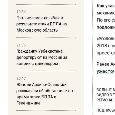
Как ука
10:34
механик
Пять человек погибли в
По его 
результате атаки БПЛА на
подложн
Московскую область
«Уголов
2018 г. 
21:36
Гражданку Узбекистана
пресс-с
депортируют из России за
коврик с триколором
Ранее А
ужесточ
20:17
Жители Архипо-Осиповки
БОЛЬШЕ А
рассказали об обстановке во
ВИДЕО В 
время атаки БПЛА в
РЕГИОНА".
Геленджике
ПОДПИСЫВ