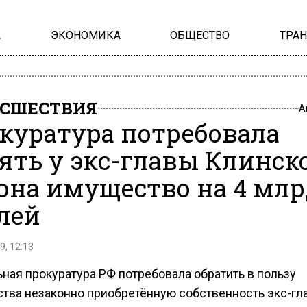
А
ЭКОНОМИКА
ОБЩЕСТВО
ТРА
СШЕСТВИЯ
А
куратура потребовала
ять у экс-главы Клинск
она имущество на 4 млр
лей
9, 12:13
ная прокуратура РФ потребовала обратить в пользу
ства незаконно приобретённую собственность экс-гл