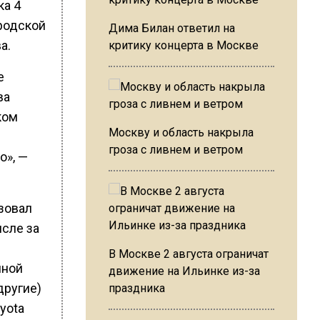
ка 4
родской
Дима Билан ответил на
а.
критику концерта в Москве
е
ва
ком
Москву и область накрыла
гроза с ливнем и ветром
о», —
зовал
исле за
В Москве 2 августа ограничат
нной
движение на Ильинке из-за
другие)
праздника
yota