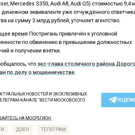
iser, Меrcedes S350, Аudi А8, Аudi Q5) стоимостью 9,4 
и денежном эквиваленте уже отчуждённого ответчик
а на сумму 3 млрд рублей, уточняет агентство.
ящее время Постригань привлечён к уголовной
венности по обвинению в превышении должностных
чий и получении взятки.
ообщалось, что
экс-глава столичного района Доро
ан по делу о мошенничестве
.
КТУАЛЬНЫХ НОВОСТЕЙ И ЭКСКЛЮЗИВНЫХ
ПОДПИ
ТЕЛЕГРАМ-КАНАЛЕ "ВЕСТИ МОСКОВСКОГО
АЙТЕСЬ НА МОСРЕГИОН:
ТИ
ДЗЕН
ТЕЛЕГРАМ