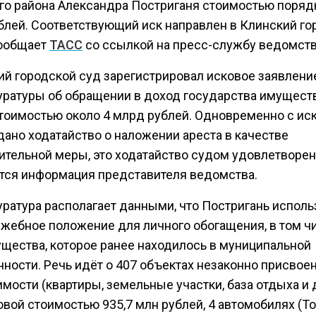
го района Александра Постриганя стоимостью поряд
блей. Соответствующий иск направлен в Клинский го
сообщает
ТАСС
со ссылкой на пресс-службу ведомств
ий городской суд зарегистрировал исковое заявлени
уратуры об обращении в доход государства имущест
тоимостью около 4 млрд рублей. Одновременно с ис
дано ходатайство о наложении ареста в качестве
ительной меры, это ходатайство судом удовлетворен
тся информация представителя ведомства.
уратура располагает данными, что Постригань исполь
ужебное положение для личного обогащения, в том ч
ущества, которое ранее находилось в муниципальной
нности. Речь идёт о 407 объектах незаконно присвое
мости (квартиры, земельные участки, база отдыха и 
вой стоимостью 935,7 млн рублей, 4 автомобилях (То