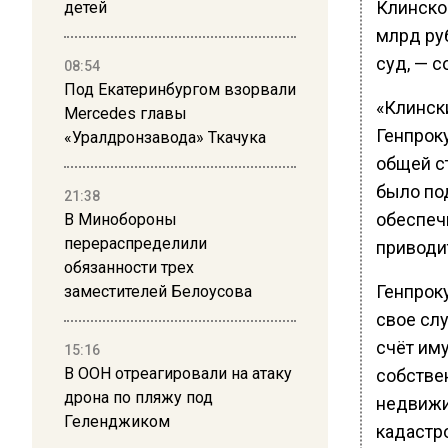
Клинско
детей
млрд ру
суд, — 
08:54
Под Екатеринбургом взорвали
«Клинск
Mercedes главы
Генпрок
«Уралдронзавода» Ткачука
общей с
было по
21:38
обеспеч
В Минобороны
перераспределили
приводи
обязанности трех
Генпрок
заместителей Белоусова
свое сл
счёт им
15:16
В ООН отреагировали на атаку
собстве
дрона по пляжу под
недвижи
Геленджиком
кадастро