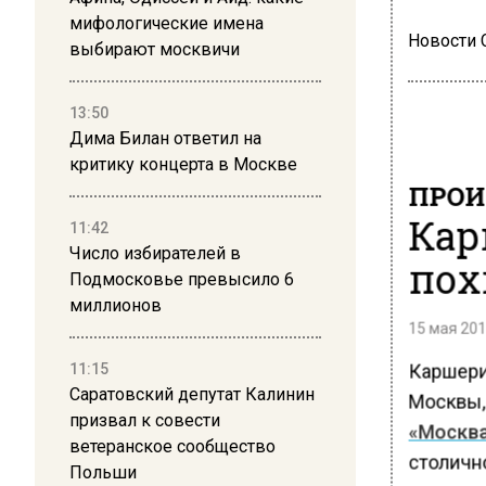
мифологические имена
Новости
выбирают москвичи
13:50
Дима Билан ответил на
критику концерта в Москве
ПРОИ
Кар
11:42
Число избирателей в
пох
Подмосковье превысило 6
миллионов
15 мая 201
Каршери
11:15
Саратовский депутат Калинин
Москвы,
призвал к совести
«Москв
ветеранское сообщество
столичн
Польши