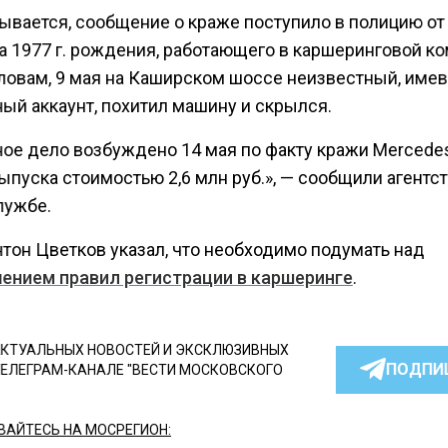
зывается, сообщение о краже поступило в полицию от
а 1977 г. рождения, работающего в каршеринговой ко
словам, 9 мая на Каширском шоссе неизвестный, име
ый аккаунт, похитил машину и скрылся.
ное дело возбуждено 14 мая по факту кражи Mercede
выпуска стоимостью 2,6 млн руб.», — сообщили агентст
лужбе.
нтон Цветков указал, что необходимо подумать над
ением правил регистрации в каршеринге
.
КТУАЛЬНЫХ НОВОСТЕЙ И ЭКСКЛЮЗИВНЫХ
ПОДПИ
ТЕЛЕГРАМ-КАНАЛЕ "ВЕСТИ МОСКОВСКОГО
АЙТЕСЬ НА МОСРЕГИОН: