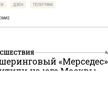
ТИ
ДЗЕН
ТЕЛЕГРАМ
 СМИ2
СШЕСТВИЯ
А
шеринговый «Мерседес»
итили на юге Москвы
9, 18:13
нговый «Мерседес» стоимостью 2,6 млн руб. похитил
 использовав поддельный аккаунт. Об этом сообщает
а»
, ссылаясь на поступившие данные из пресс-служ