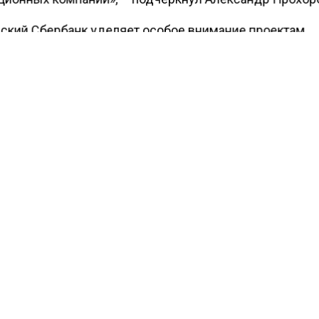
ский Сбербанк уделяет особое внимание проектам,
емым совместно с Правительством Москвы в целях
ия инвестиционного климата в столице. Поскольку ни
ый бизнес не может развиваться без использования
вых продуктов и услуг, мы стремимся сделать пред
банка наиболее оптимальными и востребованными в
нимательском сообществе. Сегодня Сбербанк являе
шим кредитором столичных предприятий, и мы план
ивнее выстраивать партнёрские отношения с
вителями российского и зарубежного бизнеса для ра
енного потенциала Москвы», — отметил Вячеслав
иков.
енте закрепляются основные актуальные направлени
ичества сторон в финансово-кредитной сфере, в част