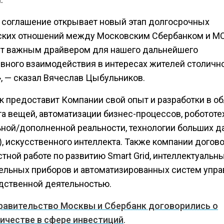
 соглашение открывает новый этап долгосрочных
ских отношений между Московским Сбербанком и М
т важным драйвером для нашего дальнейшего
вного взаимодействия в интересах жителей столичн
», — сказал Вячеслав Цыбульников.
к предоставит Компании свой опыт и разработки в о
а вещей, автоматизации бизнес-процессов, робототе
ьной/дополненной реальности, технологии больших 
a), искусственного интеллекта. Также компании догов
тной работе по развитию Smart Grid, интеллектуальн
ельных приборов и автоматизированных систем упр
дственной деятельностью.
равительство Москвы и Сбербанк договорились о
ичестве в сфере инвестиций
.