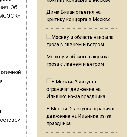
ния. Об
Дима Билан ответил на
«МОЭСК»
критику концерта в Москве
Москву и область накрыла
гроза с ливнем и ветром
логичной
х
В Москве 2 августа ограничат
и
движение на Ильинке из-за
осетевой
праздника