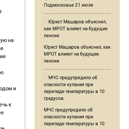
Подмосковье 21 июля
т
ную на
Юрист Машаров объяснил, как
ие
МРОТ влияет на будущие
ние
пенсии
ью
,
одом и
-
ечь к
МЧС предупредило об
ее
опасности купания при
перепаде температуры в 10
ов.