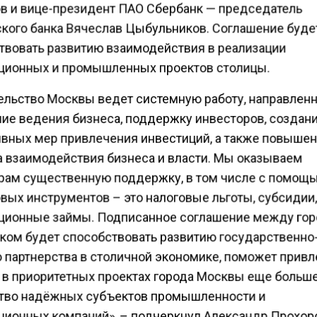
в и вице-президент ПАО Сбербанк — председатель
кого банка Вячеслав Цыбульников. Соглашение буде
твовать развитию взаимодействия в реализации
ционных и промышленных проектов столицы.
ельство Москвы ведет системную работу, направлен
ие ведения бизнеса, поддержку инвесторов, создан
вных мер привлечения инвестиций, а также повыше
а взаимодействия бизнеса и власти. Мы оказываем
рам существенную поддержку, в том числе с помощ
вых инструментов – это налоговые льготы, субсидии
ционные займы. Подписанное соглашение между гор
ком будет способствовать развитию государственно
о партнерства в столичной экономике, поможет привл
 в приоритетных проектах города Москвы еще больш
тво надёжных субъектов промышленности и
ционных компаний», – подчеркнул Александр Прохор