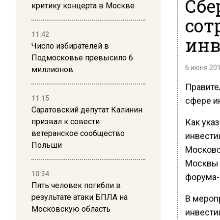
Сбе
критику концерта в Москве
сот
11:42
инв
Число избирателей в
Подмосковье превысило 6
6 июня 201
миллионов
Правите
сфере и
11:15
Саратовский депутат Калинин
Как ука
призвал к совести
ветеранское сообщество
инвести
Польши
Московс
Москвы 
10:34
форума-
Пять человек погибли в
В мероп
результате атаки БПЛА на
Московскую область
инвести