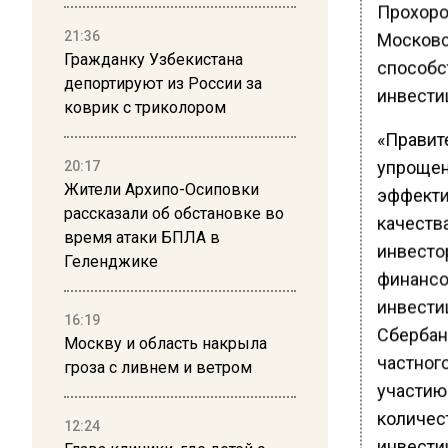
Прохоро
Московс
21:36
Гражданку Узбекистана
способс
депортируют из России за
инвести
коврик с триколором
«Правит
упрощен
20:17
Жители Архипо-Осиповки
эффекти
рассказали об обстановке во
качеств
время атаки БПЛА в
инвесто
Геленджике
финансо
инвести
16:19
Сбербан
Москву и область накрыла
частног
гроза с ливнем и ветром
участию
количес
12:24
инвести