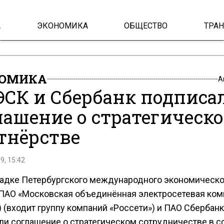
А
ЭКОНОМИКА
ОБЩЕСТВО
ТРА
НОМИКА
А
СК и Сбербанк подписа
лашение о стратегическ
тнёрстве
9, 15:42
адке Петербургского международного экономическо
ПАО «Московская объединённая электросетевая ком
 (входит группу компаний «Россети») и ПАО Сбербанк
ли соглашение о стратегическом сотрудничестве в с