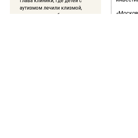
Глава клиники, где детей с
аутизмом лечили клизмой,
«Москов
исчез после возбуждения
реализу
дела
улучшен
серьёзн
12:15
финансо
Рецензия на роман Юрия
Воскобойникова «Операция
от Сбер
«Пропаганда»: Политический
предпри
триллер на грани метафизики
крупней
еще акт
предста
промышл
Цыбульн
В докум
сотрудн