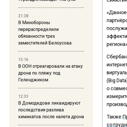
«Данное
21:38
партнёр
В Минобороны
послужи
перераспределили
эффекти
обязанности трех
заместителей Белоусова
региона
Сбербан
15:16
интернет
В ООН отреагировали на атаку
виртуал
дрона по пляжу под
Геленджиком
(Big Dat
о совмес
измерит
12:33
В Домодедове ликвидируют
произво
последствия разлива
Также
П
химикатов после налета дрона
сотрудн