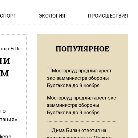
НСПОРТ
ЭКОЛОГИЯ
ПРОИСШЕСТВИЯ
ПОПУЛЯРНОЕ
втор:
Editor
ли
ом
Мосгорсуд продлил арест экс-
замминистра обороны
го
Булгакова до 9 ноября
пания»
фере