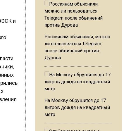
ОЭСК и
Россиянам объяснили, можно
ого
ли пользоваться Telegram
после обвинений против
Дурова
бласти
хники,
данных
орились
ых
авления
На Москву обрушится до 17
литров дождя на квадратный
метр