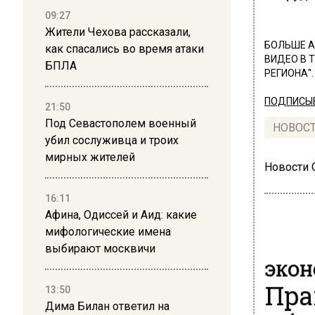
09:27
Жители Чехова рассказали,
БОЛЬШЕ А
как спасались во время атаки
ВИДЕО В 
БПЛА
РЕГИОНА".
ПОДПИСЫВ
21:50
Под Севастополем военный
НОВОС
убил сослуживца и троих
мирных жителей
Новости
16:11
Афина, Одиссей и Аид: какие
мифологические имена
выбирают москвичи
ЭКО
Пра
13:50
Дима Билан ответил на