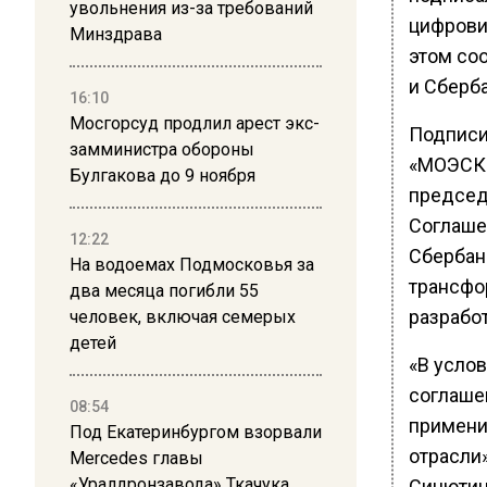
увольнения из-за требований
цифрови
Минздрава
этом со
и Сберба
16:10
Мосгорсуд продлил арест экс-
Подписи
замминистра обороны
«МОЭСК»
Булгакова до 9 ноября
председ
Соглаше
12:22
Сбербан
На водоемах Подмосковья за
трансфо
два месяца погибли 55
разрабо
человек, включая семерых
детей
«В усло
соглаше
08:54
примени
Под Екатеринбургом взорвали
отрасли
Mercedes главы
«Уралдронзавода» Ткачука
Синютин