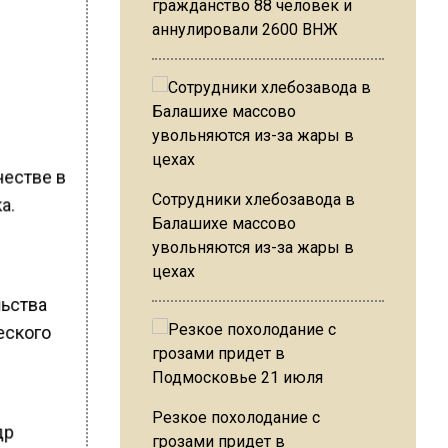
гражданство 88 человек и
аннулировали 2600 ВНЖ
честве в
Сотрудники хлебозавода в
а.
Балашихе массово
увольняются из-за жары в
цехах
льства
еского
Резкое похолодание с
др
грозами придет в