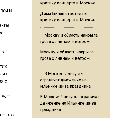
илой и
Дима Билан ответил на
критику концерта в Москве
екты
ес-
 в
Москву и область накрыла
гроза с ливнем и ветром
тих
чных
ах с
в», —
В Москве 2 августа ограничат
движение на Ильинке из-за
праздника
 — это