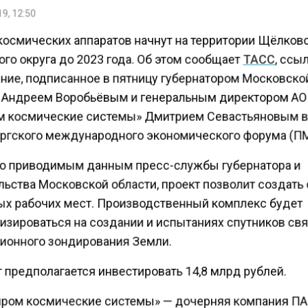
9, 12:50
космических аппаратов начнут на территории Щёлков
го округа до 2023 года. Об этом сообщает
ТАСС
, ссы
ние, подписанное в пятницу губернатором Московско
 Андреем Воробьёвым и генеральным директором А
м космические системы» Дмитрием Севастьяновым в
ргского международного экономического форума (П
о приводимым данным пресс-службы губернатора и
льства Московской области, проект позволит создать
ых рабочих мест. Производственный комплекс будет
изироваться на создании и испытаниях спутников свя
ионного зондирования Земли.
 предполагается инвестировать 14,8 млрд рублей.
пром космические системы» — дочерняя компания П