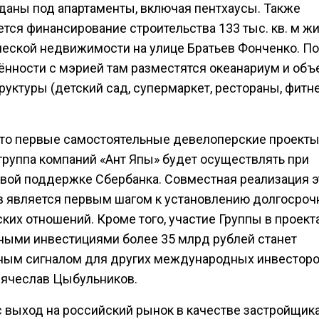
тданы под апартаменты, включая пентхаусы. Также
тся финансирование строительства 133 тыс. кв. м ж
еской недвижимости на улице Братьев Фонченко. По
ённости с мэрией там разместятся океанариум и объ
уктуры (детский сад, супермаркет, рестораны, фитн
 что первые самостоятельные девелоперские проекты
группа компаний «Ант Япы» будет осуществлять при
вой поддержке Сбербанка. Совместная реализация э
в является первым шагом к установлению долгосро
ких отношений. Кроме того, участие Группы в проект
ными инвестициями более 35 млрд рублей станет
ным сигналом для других международных инвесторо
Вячеслав Цыбульников.
с выход на российский рынок в качестве застройщика