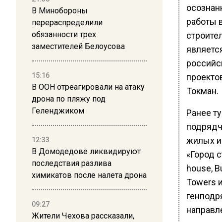
осознан
В Минобороны
работы 
перераспределили
обязанности трех
строите
заместителей Белоусова
являетс
российс
15:16
проекто
В ООН отреагировали на атаку
Токман.
дрона по пляжу под
Геленджиком
Ранее ту
подрядч
жилых и
12:33
В Домодедове ликвидируют
«Город с
последствия разлива
house, B
химикатов после налета дрона
Towers 
генподр
09:27
направл
Жители Чехова рассказали,