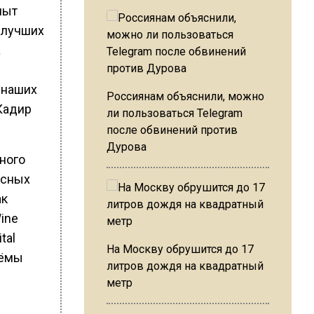
пыт
 лучших
а
 наших
Россиянам объяснили, можно
Кадир
ли пользоваться Telegram
после обвинений против
Дурова
ьного
ссных
ак
Wine
tal
На Москву обрушится до 17
ъёмы
литров дождя на квадратный
метр