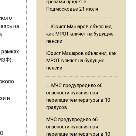
грозами придет в
Подмосковье 21 июля
ского
лаясь на
й
О
 рамках
Юрист Машаров объяснил, как
МЭФ).
МРОТ влияет на будущие
пенсии
 около
зи и
МЧС предупредило об
опасности купания при
АО
перепаде температуры в 10