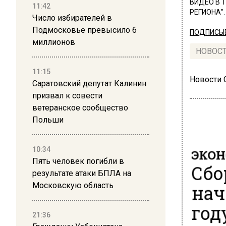
ВИДЕО В 
11:42
РЕГИОНА".
Число избирателей в
Подмосковье превысило 6
ПОДПИСЫВ
миллионов
НОВОС
11:15
Новости
Саратовский депутат Калинин
призвал к совести
ветеранское сообщество
Польши
ЭКО
10:34
Пять человек погибли в
Сбо
результате атаки БПЛА на
нач
Московскую область
год
21:36