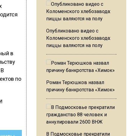
х
ходится
Опубликовано видео с
Коломенского хлебозавода:
пиццы валяются на полу
ный в
льству
 В
ектов по
Роман Терюшков назвал
причину банкротства «Химок»
и
В Подмосковье прекратили