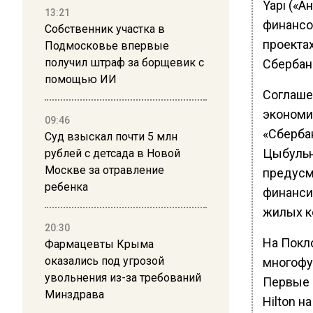
Yapı («А
13:21
финансо
Собственник участка в
проекта
Подмосковье впервые
получил штраф за борщевик с
Сбербан
помощью ИИ
Соглаше
экономи
09:46
«Сберба
Суд взыскал почти 5 млн
Цыбульн
рублей с детсада в Новой
Москве за отравление
предусм
ребенка
финанси
жилых к
20:30
На Покл
Фармацевты Крыма
оказались под угрозой
многофу
увольнения из-за требований
Первые 
Минздрава
Hilton н