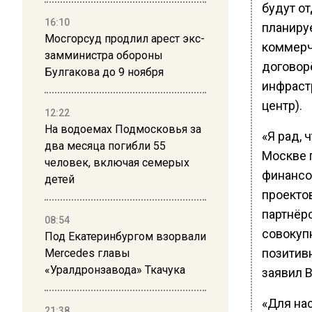
будут о
16:10
планируе
Мосгорсуд продлил арест экс-
коммерч
замминистра обороны
договор
Булгакова до 9 ноября
инфрастр
центр).
12:22
На водоемах Подмосковья за
«Я рад,
два месяца погибли 55
Москве 
человек, включая семерых
финансо
детей
проекто
партнёрс
08:54
совокуп
Под Екатеринбургом взорвали
позитив
Mercedes главы
«Уралдронзавода» Ткачука
заявил 
«Для на
21:38