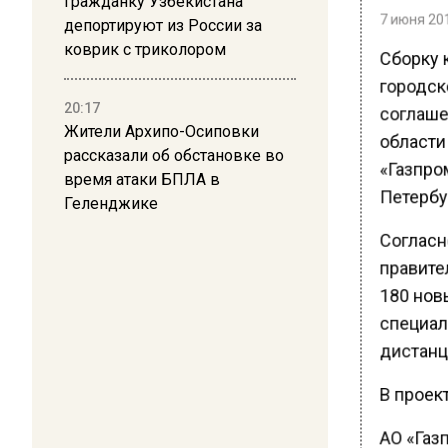
Гражданку Узбекистана
7 июня 201
депортируют из России за
коврик с триколором
Сборку 
городско
соглаше
20:17
Жители Архипо-Осиповки
области
рассказали об обстановке во
«Газпро
время атаки БПЛА в
Петербу
Геленджике
Согласн
правите
180 нов
специал
дистанц
В проект
АО «Газ