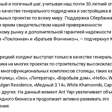
ный и логичный шаг, учитывая наш почти 30-летний о
в качестве генерального подрядчика и застройщика в
льных проектах по всему миру. Поддержка Сбербанк
я ярким свидетельством нашей приверженности
кому рынку и дополнительной гарантией надёжности
в «Поклонная» и «Братьев Фонченко»», — подчеркнул 
рецкий холдинг выступал только в качестве генерал
ика на многих проектах по строительству высококла
 многофункциональных комплексов столицы, таких к
толиц», «Око», «Литератор», «Воробьёв дом», «Небо», 
ulgari Residence, «Медный 3.14», White Khamovniki, Capi
и других. На данный момент Ant Yapı увеличивает об
ядного бизнеса и продолжает активно развивать это
ение.