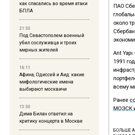
как спасались во время атаки
ПАО Сбе
БПЛА
глобаль
около тр
21:50
Сбербан
Под Севастополем военный
экономи
убил сослуживца и троих
мирных жителей
Ant Yap
1991 го
16:11
инфраст
Афина, Одиссей и Аид: какие
портфеле
мифологические имена
всему м
выбирают москвичи
Ранее
с
13:50
МОЭСК 
Дима Билан ответил на
критику концерта в Москве
БОЛЬШЕ А