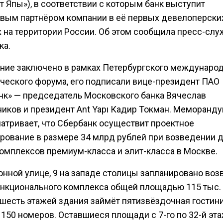
нт Япы»), в соответствии с которым банк выступит
вым партнёром компании в её первых девелоперски
х на территории России. Об этом сообщила пресс-слу
ка.
ние заключено в рамках Петербургского междунаро
ческого форума, его подписали вице-президент ПАО
нк» — председатель Московского банка Вячеслав
иков и президент Ant Yapı Кадир Токман. Меморанд
атривает, что Сбербанк осуществит проектное
рование в размере 34 млрд рублей при возведении 
омплексов премиум-класса и элит-класса в Москве.
онной улице, 9 на западе столицы запланировано во
нкционального комплекса общей площадью 115 тыс. к
шесть этажей здания займёт пятизвёздочная гостин
а 150 номеров. Оставшиеся площади с 7-го по 32-й эт