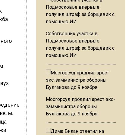
х
жба
Собственник участка в
дного
Подмосковье впервые
получил штраф за борщевик с
помощью ИИ
ум
двух
Мосгорсуд продлил арест экс-
зведение
замминистра обороны
в. м.
Булгакова до 9 ноября
ица
ажи