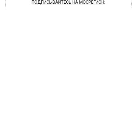
ПОДПИСЫВАЙТЕСЬ НА МОСРЕГИОН:
НОВОСТИ
ДЗЕН
ТЕЛЕГРАМ
Новости СМИ2
ОБЩЕСТВО
Автор:
Editor
В столице оказалось свыше 40
полных тёзок Пушкина
6 июня 2019, 11:28
На городском портале Москвы
зарегистрировано свыше 40 полных тёзок
Пушкина и почти 700 человек по фамилии
Пушкин, — сообщает официальный
сайт мэра