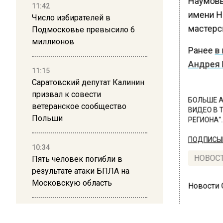
Наумовы
11:42
имени Н.
Число избирателей в
мастерс
Подмосковье превысило 6
миллионов
Ранее
в
Андрея 
11:15
Саратовский депутат Калинин
призвал к совести
БОЛЬШЕ А
ветеранское сообщество
ВИДЕО В 
Польши
РЕГИОНА".
ПОДПИСЫВ
10:34
Пять человек погибли в
НОВОС
результате атаки БПЛА на
Московскую область
Новости
21:36