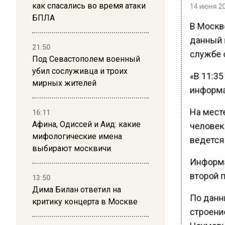
как спасались во время атаки
14 июня 20
БПЛА
В Москв
данный 
21:50
службе 
Под Севастополем военный
убил сослуживца и троих
«В 11:35
мирных жителей
информа
На месте
16:11
Афина, Одиссей и Аид: какие
человек
мифологические имена
ведется
выбирают москвичи
Информа
второй 
13:50
Дима Билан ответил на
По данны
критику концерта в Москве
строение