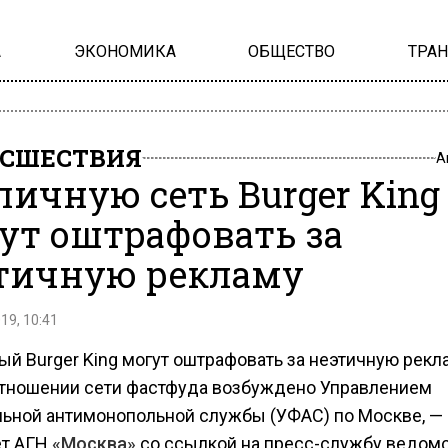
А
ЭКОНОМИКА
ОБЩЕСТВО
ТРА
СШЕСТВИЯ
А
личную сеть Burger King
ут оштрафовать за
тичную рекламу
19, 10:41
й Burger King могут оштрафовать за неэтичную рекл
отношении сети фастфуда возбуждено Управлением
ьной антимонопольной службы (УФАС) по Москве, —
ет АГН
«Москва»
со ссылкой на пресс-службу ведомс