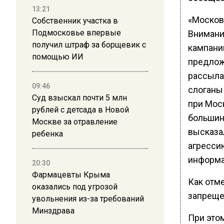
13:21
«Москов
Собственник участка в
Подмосковье впервые
Внимани
получил штраф за борщевик с
кампании
помощью ИИ
предлож
рассыла
09:46
слоганы 
Суд взыскал почти 5 млн
при Мос
рублей с детсада в Новой
большин
Москве за отравление
высказа
ребенка
агресси
информа
20:30
Фармацевты Крыма
Как отм
оказались под угрозой
запрещен
увольнения из-за требований
Минздрава
При это