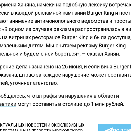
Армена Ханяна, намеки на подобную лексику встреча
ески в каждой рекламной кампании Burger King и пос
ают внимание антимонопольного ведомства и прост
: «В одном из случаев реклама распространялась в в
 на витринах ресторанов Burger King и была доступна,
 маленьким детям. Мы считаем рекламу Burger King
ельной и будем с ней бороться», — сказал Ханян.
ение дела назначено на 26 июня, и если вина Burger 
оказана, штраф за каждое нарушение может составит
лей, уточняет агентство.
ообщалось, что
штрафы за нарушения в области
евтики
могут составить в столице до 1 млн рублей.
КТУАЛЬНЫХ НОВОСТЕЙ И ЭКСКЛЮЗИВНЫХ
ПОДПИ