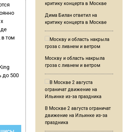
ются
тоянно
Дима Билан ответил на
ых
критику концерта в Москве
иде
 в том
Москву и область накрыла
гроза с ливнем и ветром
King
ь до 500
В Москве 2 августа ограничат
движение на Ильинке из-за
праздника
ШИСЬ!