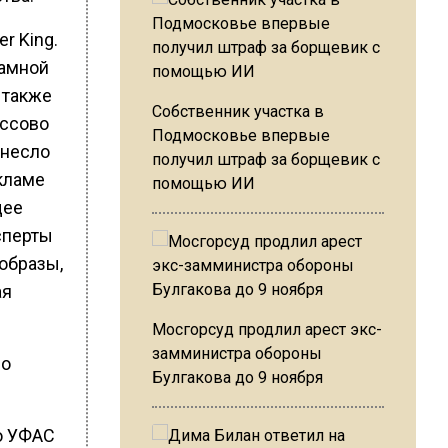
r King.
ламной
 также
Собственник участка в
ассово
Подмосковье впервые
ынесло
получил штраф за борщевик с
екламе
помощью ИИ
щее
сперты
образы,
ая
Мосгорсуд продлил арест экс-
замминистра обороны
мо
Булгакова до 9 ноября
о УФАС