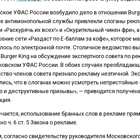
ское УФАС России возбудило дело в отношении Burge
е антимонопольной службы привлекли слоганы рек
 «Раскурячь их всех!» и «Окурительный чикен фри», а
ение сети «Раздаст по Е-баллам за кофе», которое м
лось по электронной почте. Столичное ведомство в
Burger King на обсуждение экспертного совета по р
ковском УФАС России. В обоих случаях преобладаю
ство членов совета признало рекламу неэтичной. Эк
лись, что в слоганах можно усмотреть непристойные 
ю и деструктивные призывы», — приводится получен
ция.
ечается, использование бранных слов в рекламе пря
о ч. 6 ст. 5 Закона о рекламе.
м, согласно свидетельству руководителя Московског