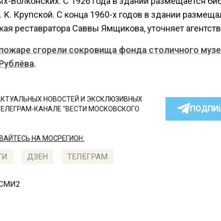
х-Волконских. С 1926 года в здании размещается би
 К. Крупской. С конца 1960-х годов в здании размещ
кая реставратора Саввы Ямщикова, уточняет агентств
 пожаре сгорели сокровища фонда столичного музе
Рублёва
.
КТУАЛЬНЫХ НОВОСТЕЙ И ЭКСКЛЮЗИВНЫХ
ПОДПИ
ТЕЛЕГРАМ-КАНАЛЕ "ВЕСТИ МОСКОВСКОГО
АЙТЕСЬ НА МОСРЕГИОН:
ТИ
ДЗЕН
ТЕЛЕГРАМ
 СМИ2