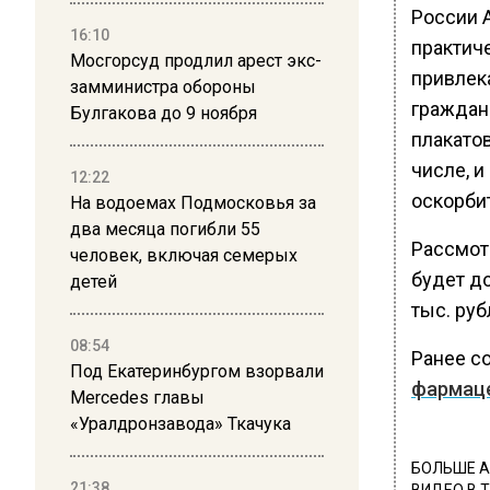
России 
16:10
практич
Мосгорсуд продлил арест экс-
привлек
замминистра обороны
граждан
Булгакова до 9 ноября
плакатов
числе, и
12:22
оскорбит
На водоемах Подмосковья за
два месяца погибли 55
Рассмотр
человек, включая семерых
будет д
детей
тыс. руб
08:54
Ранее с
Под Екатеринбургом взорвали
фармац
Mercedes главы
«Уралдронзавода» Ткачука
БОЛЬШЕ А
21:38