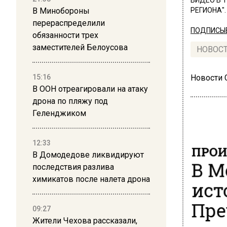
ВИДЕО В 
В Минобороны
РЕГИОНА".
перераспределили
ПОДПИСЫВ
обязанности трех
заместителей Белоусова
НОВОС
15:16
Новости
В ООН отреагировали на атаку
дрона по пляжу под
Геленджиком
12:33
ПРОИ
В Домодедове ликвидируют
В М
последствия разлива
химикатов после налета дрона
ист
Пре
09:27
Жители Чехова рассказали,