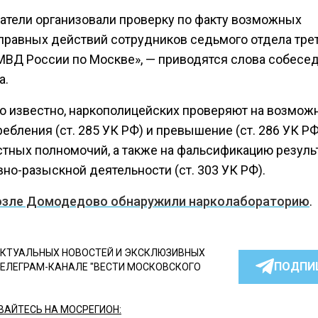
атели организовали проверку по факту возможных
правных действий сотрудников седьмого отдела тре
МВД России по Москве», — приводятся слова собесе
а.
ло известно, наркополицейских проверяют на возмо
ебления (ст. 285 УК РФ) и превышение (ст. 286 УК РФ
тных полномочий, а также на фальсификацию резуль
но-разыскной деятельности (ст. 303 УК РФ).
озле Домодедово обнаружили нарколабораторию
.
КТУАЛЬНЫХ НОВОСТЕЙ И ЭКСКЛЮЗИВНЫХ
ПОДПИ
ТЕЛЕГРАМ-КАНАЛЕ "ВЕСТИ МОСКОВСКОГО
АЙТЕСЬ НА МОСРЕГИОН: