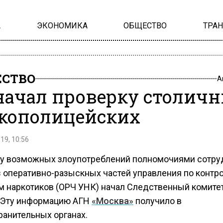
А
ЭКОНОМИКА
ОБЩЕСТВО
ТРА
СТВО
А
начал проверку столич
кополицейских
19, 10:56
у возможных злоупотреблений полномочиями сотру
з оперативно-разыскных частей управления по контр
м наркотиков (ОРЧ УНК) начал Следственный комитет
 Эту информацию АГН
«Москва»
получило в
ранительных органах.