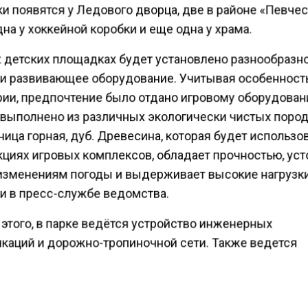
и появятся у Ледового дворца, две в районе «Певче
дна у хоккейной коробки и еще одна у храма.
х детских площадках будет установлено разнообразн
 и развивающее оборудование. Учитывая особенност
рии, предпочтение было отдано игровому оборудован
 выполнено из различных экологически чистых пород
ица горная, дуб. Древесина, которая будет использо
кциях игровых комплексов, обладает прочностью, уст
зменениям погоды и выдерживает высокие нагрузки
и в пресс-службе ведомства.
этого, в парке ведётся устройство инженерных
каций и дорожно-тропиночной сети. Также ведется
рукция амфитеатра и сцены «Певческого поля», а ещё
тво экотропы. Кроме этого, запланировано провести 
лнительному озеленению, включая высадку деревьев