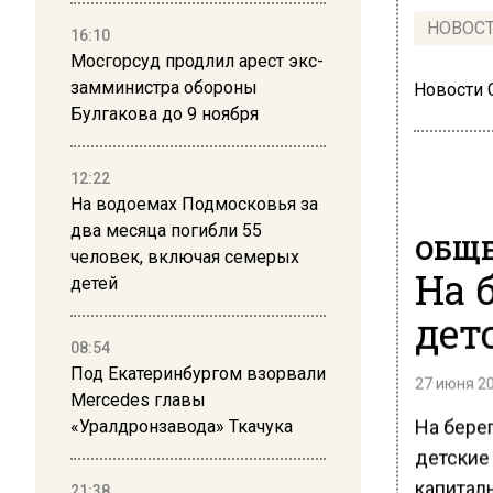
НОВОС
16:10
Мосгорсуд продлил арест экс-
замминистра обороны
Новости
Булгакова до 9 ноября
12:22
На водоемах Подмосковья за
два месяца погибли 55
ОБЩЕ
человек, включая семерых
На 
детей
дет
08:54
Под Екатеринбургом взорвали
27 июня 20
Mercedes главы
На бере
«Уралдронзавода» Ткачука
детские
капитал
21:38