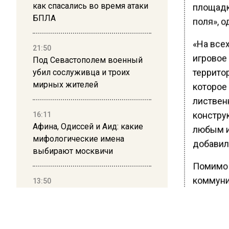
как спасались во время атаки
площадк
БПЛА
поля», о
«На все
21:50
игровое
Под Севастополем военный
террито
убил сослуживца и троих
мирных жителей
которое
лиственн
констру
16:11
Афина, Одиссей и Аид: какие
любым и
мифологические имена
добавил
выбирают москвичи
Помимо 
коммуни
13:50
Дима Билан ответил на
реконст
критику концерта в Москве
устройс
по допо