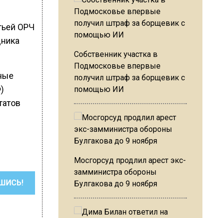
тьей ОРЧ
дника
Собственник участка в
Подмосковье впервые
жные
получил штраф за борщевик с
)
помощью ИИ
татов
Мосгорсуд продлил арест экс-
замминистра обороны
ШИСЬ!
Булгакова до 9 ноября