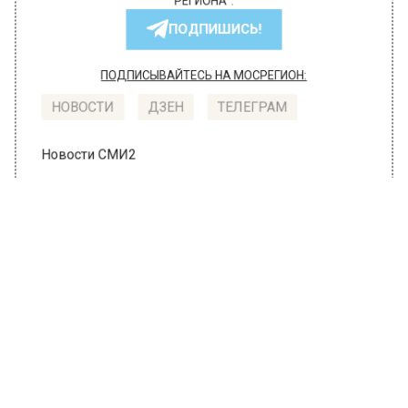
РЕГИОНА".
ПОДПИШИСЬ!
ПОДПИСЫВАЙТЕСЬ НА МОСРЕГИОН:
НОВОСТИ
ДЗЕН
ТЕЛЕГРАМ
Новости СМИ2
ЭКОНОМИКА
Автор:
Editor
В Щербинке изымут участки под
реконструкцию Варшавского шоссе
27 июня 2019, 15:59
В Щербинке изымут несколько участков под