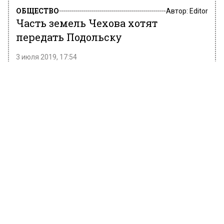
ОБЩЕСТВО
Автор:
Editor
Часть земель Чехова хотят
передать Подольску
3 июля 2019, 17:54
Два земельных участка городского округа
Чехова хотят передать в собственность
Подольску. Этот вопрос в настоящее время
рассматривают Минимущество и
Минсельхоз Московской области. Об этом
сообщает сетевое издание
«Соловей.инфо»
.
Земли на этих участках планируется
выдавать многодетным семьям. Всего в
очереди на получение «надела» в
подольском городском округе стоит 1300