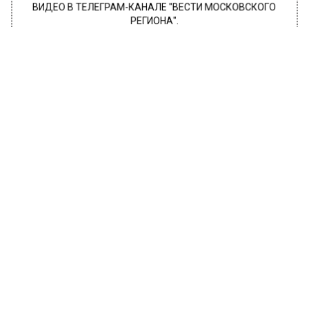
ВИДЕО В ТЕЛЕГРАМ-КАНАЛЕ "ВЕСТИ МОСКОВСКОГО
РЕГИОНА".
ПОДПИШИСЬ!
ПОДПИСЫВАЙТЕСЬ НА МОСРЕГИОН:
НОВОСТИ
ДЗЕН
ТЕЛЕГРАМ
Новости СМИ2
ЭКОНОМИКА
Автор:
Tetiana
Подмосковье будет представлено на
Восточном экономическом форуме
31 июля 2019, 15:13