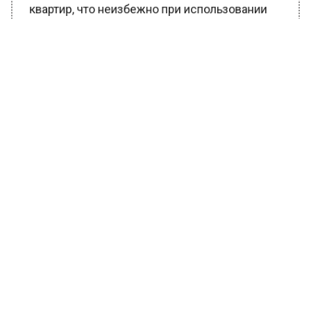
квартир, что неизбежно при использовании
модулей стандартного размера. Технология
также позволит изготавливать различные
модификации модулей (размеры,
планировки, материалы отделки) под
конкретные задачи», — пояснили агентству в
ГК «МонАрх».
Индустриальный комплекс по производству
жилых модулей домов, как ранее говорил
Жидкин журналистам, построят рядом с пос.
Внуково в 2021 г.
Ранее
в агропарке «Сырная долина»
заложили строительство четырёх заводов
.