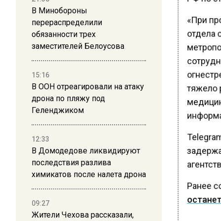
В Минобороны
«При пр
перераспределили
отдела 
обязанности трех
метропо
заместителей Белоусова
сотрудн
огнестре
15:16
В ООН отреагировали на атаку
тяжело р
дрона по пляжу под
медицин
Геленджиком
информа
Telegra
12:33
задержат
В Домодедове ликвидируют
последствия разлива
агентств
химикатов после налета дрона
Ранее с
останет
09:27
Жители Чехова рассказали,