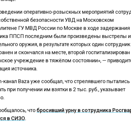
оведении оперативно-розыскных мероприятий сотр
собственной безопасности УВД на Московском
литене ГУ МВД России по Москве в ходе задержания
ика ППСП последним были произведены выстрелы 
льного оружия, в результате которых один сотрудни
анен и скончался на месте, второй госпитализирован
ское учреждение в тяжёлом состоянии», — приводи
ция источника.
m-канал Baza уже сообщал, что стрелявшего пытались
ь при получении им взятки в 2 тыс. руб., указывает
о.
ообщалось, что
бросивший урну в сотрудника Росгв
ся в СИЗО
.