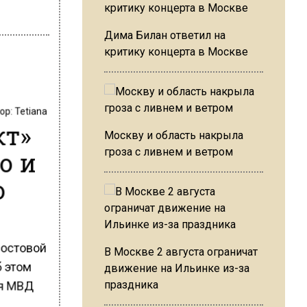
Дима Билан ответил на
критику концерта в Москве
тор:
Tetiana
кт»
Москву и область накрыла
о и
гроза с ливнем и ветром
о
постовой
В Москве 2 августа ограничат
б этом
движение на Ильинке из-за
ия МВД
праздника