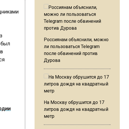
удниками
из
Россиянам объяснили, можно
к был
ли пользоваться Telegram
 в
после обвинений против
тся
Дурова
На Москву обрушится до 17
ардии
литров дождя на квадратный
метр