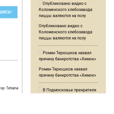
ШИСЬ!
Опубликовано видео с
Коломенского хлебозавода:
пиццы валяются на полу
Роман Терюшков назвал
причину банкротства «Химок»
тор:
Tetiana
кт»
о и
В Подмосковье прекратили