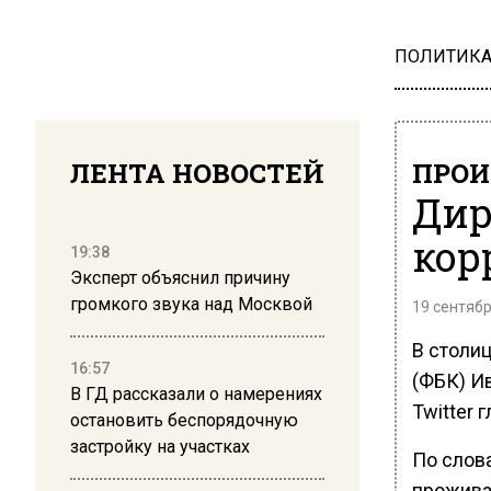
ПОЛИТИК
ЛЕНТА НОВОСТЕЙ
ПРОИ
Дир
кор
19:38
Эксперт объяснил причину
громкого звука над Москвой
19 сентябр
В столи
16:57
(ФБК) И
В ГД рассказали о намерениях
Twitter
остановить беспорядочную
застройку на участках
По слов
прожива