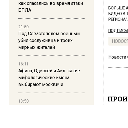
как спасались во время атаки
БОЛЬШЕ А
БПЛА
ВИДЕО В 
РЕГИОНА".
21:50
ПОДПИСЫВ
Под Севастополем военный
убил сослуживца и троих
НОВОС
мирных жителей
Новости
16:11
Афина, Одиссей и Аид: какие
мифологические имена
выбирают москвичи
ПРОИ
13:50
У м
Дима Билан ответил на
критику концерта в Москве
сот