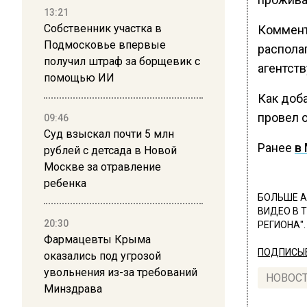
13:21
Собственник участка в
Коммент
Подмосковье впервые
распола
получил штраф за борщевик с
агентств
помощью ИИ
Как доб
провел 
09:46
Суд взыскал почти 5 млн
Ранее
в
рублей с детсада в Новой
Москве за отравление
ребенка
БОЛЬШЕ А
ВИДЕО В 
20:30
РЕГИОНА".
Фармацевты Крыма
ПОДПИСЫВ
оказались под угрозой
увольнения из-за требований
НОВОС
Минздрава