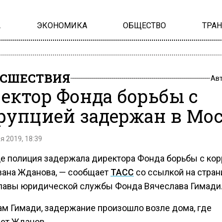
А
ЭКОНОМИКА
ОБЩЕСТВО
ТРА
СШЕСТВИЯ
Ав
ектор Фонда борьбы с
рупцией задержан в Мо
я 2019, 18:39
це полиция задержала директора Фонда борьбы с ко
вана Жданова, — сообщает
ТАСС
со ссылкой на стран
 главы юридической службы Фонда Вячеслава Гимади
ам Гимади, задержание произошло возле дома, где
ет Жданов.