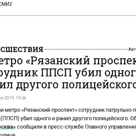
 СМИ2
СШЕСТВИЯ
Ав
етро «Рязанский проспе
рудник ППСП убил одног
ил другого полицейског
я 2019, 19:36
ии метро «Рязанский проспект» сотрудник патрульно-
(ППСП) убил одного и ранил другого полицейского. О
сква»
сообщили в пресс-службе Главного управлен
олице.