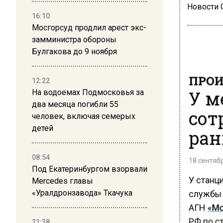
Новости
16:10
Мосгорсуд продлил арест экс-
замминистра обороны
Булгакова до 9 ноября
ПРОИ
12:22
У м
На водоемах Подмосковья за
два месяца погибли 55
сот
человек, включая семерых
детей
ран
08:54
18 сентябр
Под Екатеринбургом взорвали
У станц
Mercedes главы
службы 
«Уралдронзавода» Ткачука
АГН
«Мо
РФ по ст
21:38