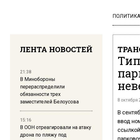
ПОЛИТИК
ЛЕНТА НОВОСТЕЙ
ТРАН
Тип
пар
21:38
В Минобороны
нев
перераспределили
обязанности трех
8 октября 
заместителей Белоусова
В сентя
15:16
ввод но
В ООН отреагировали на атаку
ссылкой
дрона по пляжу под
парково