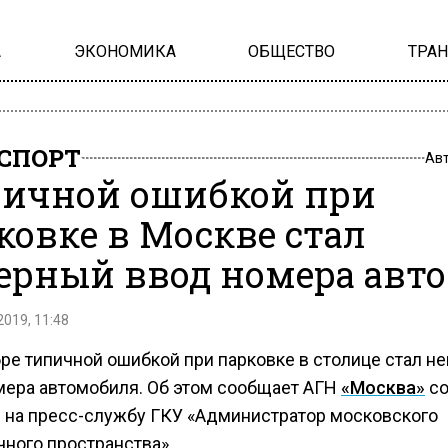
А
ЭКОНОМИКА
ОБЩЕСТВО
ТРА
СПОРТ
Ав
ичной ошибкой при
ковке в Москве стал
ерный ввод номера авто
2019, 11:48
бре типичной ошибкой при парковке в столице стал н
мера автомобиля. Об этом сообщает АГН
«Москва»
с
 на пресс-службу ГКУ «Администратор московского
чного пространства».