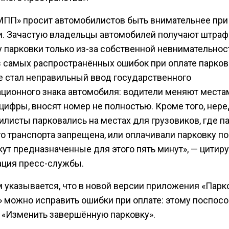
МПП» просит автомобилистов быть внимательнее при
и. Зачастую владельцы автомобилей получают штраф
 парковки только из-за собственной невнимательност
з самых распространённых ошибок при оплате парков
е стал неправильный ввод государственного
ационного знака автомобиля: водители меняют места
цифры, вносят номер не полностью. Кроме того, нер
илисты парковались на местах для грузовиков, где п
о транспорта запрещена, или оплачивали парковку пос
кут предназначенные для этого пять минут», — цитир
ция пресс-службы.
м указывается, что в новой версии приложения «Парк
 можно исправить ошибки при оплате: этому поспосо
 «Изменить завершённую парковку».