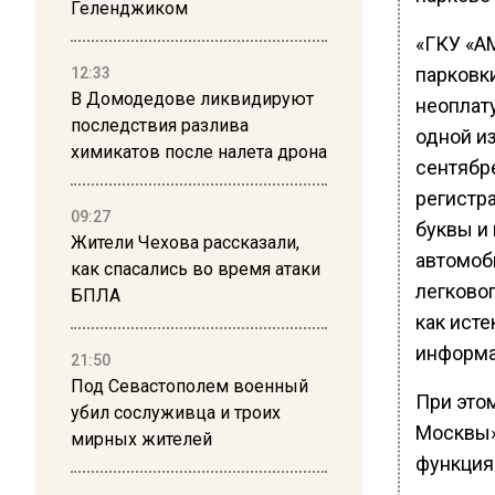
Геленджиком
«ГКУ «А
парковк
12:33
В Домодедове ликвидируют
неоплату
последствия разлива
одной и
химикатов после налета дрона
сентябр
регистр
09:27
буквы и 
Жители Чехова рассказали,
автомоб
как спасались во время атаки
легковог
БПЛА
как исте
информа
21:50
Под Севастополем военный
При это
убил сослуживца и троих
Москвы»
мирных жителей
функция