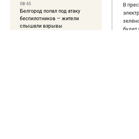
В пр
08:45
элек
Белгород попал под атаку
зелё
беспилотников — жители
слышали взрывы
буде
Ране
21:13
на в
Подмосковные врачи спасли
младенца весом 650 граммов
БОЛЬШ
ВИДЕО
16:58
РЕГИО
В Москве 2 августа ограничат
ПОДПИ
движение на Ильинке из-за
НОВ
праздника
Ново
13:30
Путин указал Воробьеву на
большие долги Московской