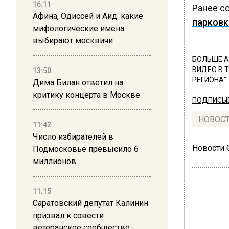
16:11
Ранее с
Афина, Одиссей и Аид: какие
парковк
мифологические имена
выбирают москвичи
БОЛЬШЕ А
ВИДЕО В 
13:50
РЕГИОНА".
Дима Билан ответил на
критику концерта в Москве
ПОДПИСЫВ
НОВОС
11:42
Число избирателей в
Новости
Подмосковье превысило 6
миллионов
11:15
Саратовский депутат Калинин
призвал к совести
ветеранское сообщество