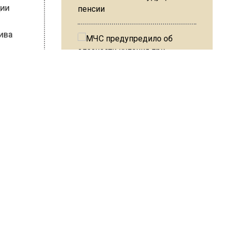
ии
пенсии
ва
ать
МЧС предупредило об
опасности купания при
Ь!
перепаде температуры в 10
градусов
В Подмосковье с 3 августа
повысят тарифы на платные