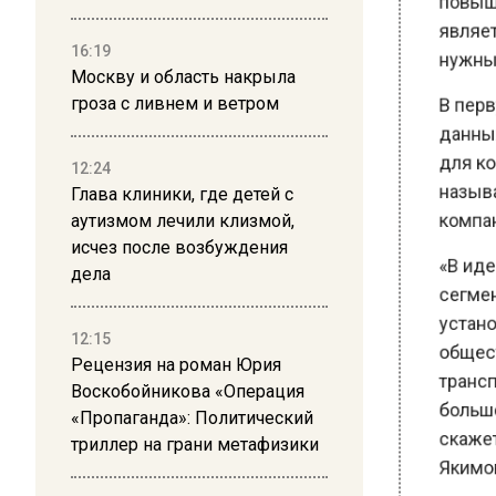
повы
явля
16:19
нужн
Москву и область накрыла
гроза с ливнем и ветром
В пе
данн
12:24
для 
Глава клиники, где детей с
назы
аутизмом лечили клизмой,
комп
исчез после возбуждения
«В и
дела
сегм
уста
12:15
обще
Рецензия на роман Юрия
тран
Воскобойникова «Операция
боль
«Пропаганда»: Политический
скаж
триллер на грани метафизики
Яким