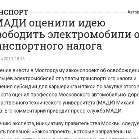
АНСПОРТ
Автор:
 МАДИ оценили идею
вободить электромобили о
анспортного налога
бря 2019, 18:16
рение внести в Мосгордуму законопроект об освобождени
ельцев электромобилей от уплаты транспортного налога и
ичения субсидий для каршеринга и такси по закупке этого в
спорта оценил профессор Московского автомобильно-доро
дарственного технического университета (МАДИ) Михаил
ов. Его комментарий приводит пресс-служба МАДИ.
нению эксперта, инициативу правительства Москвы следует
нать полезной: «Законопроекты, которые направлены на