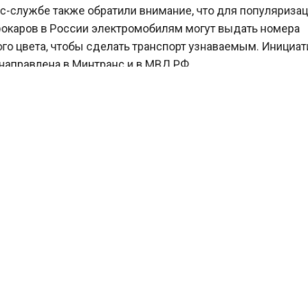
есс-службе также обратили внимание, что для популяризац
трокаров в России электромобилям могут выдать номера
ного цвета, чтобы сделать транспорт узнаваемым. Инициати
т направлена в Минтранс и в МВД РФ.
е сообщалось, что
электромобили в Москве не будут пуск
ыделёнки
.
Е АКТУАЛЬНЫХ НОВОСТЕЙ И ЭКСКЛЮЗИВНЫХ
ПОДПИШИС
 В ТЕЛЕГРАМ-КАНАЛЕ "ВЕСТИ МОСКОВСКОГО
НА".
СЫВАЙТЕСЬ НА МОСРЕГИОН:
ОСТИ
ДЗЕН
ТЕЛЕГРАМ
сти СМИ2