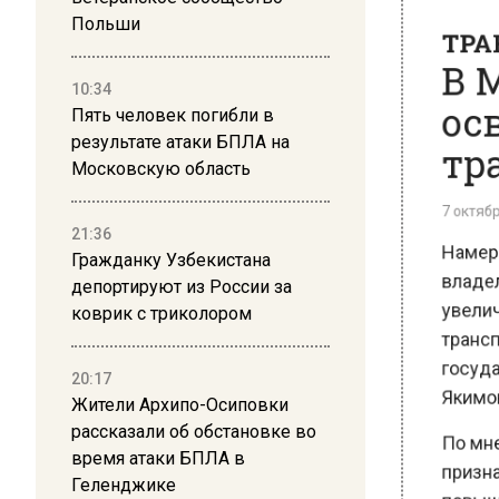
Польши
ТР
10:34
В
Пять человек погибли в
ос
результате атаки БПЛА на
Московскую область
тр
21:36
7 октя
Гражданку Узбекистана
Наме
депортируют из России за
влад
коврик с триколором
увел
тран
20:17
госу
Жители Архипо-Осиповки
Яким
рассказали об обстановке во
время атаки БПЛА в
По м
Геленджике
приз