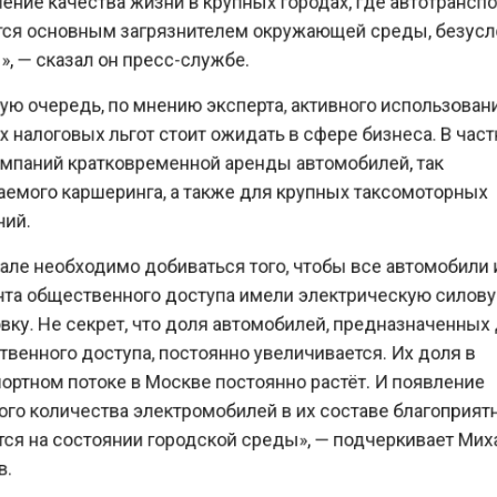
шение качества жизни в крупных городах, где автотранспор
ется основным загрязнителем окружающей среды, безусло
ы», — сказал он пресс-службе.
рвую очередь, по мнению эксперта, активного использовани
ых налоговых льгот стоит ожидать в сфере бизнеса. В частн
компаний кратковременной аренды автомобилей, так
ваемого каршеринга, а также для крупных таксомоторных
аний.
деале необходимо добиваться того, чтобы все автомобили и
ента общественного доступа имели электрическую силову
новку. Не секрет, что доля автомобилей, предназначенных 
ственного доступа, постоянно увеличивается. Их доля в
спортном потоке в Москве постоянно растёт. И появление
шого количества электромобилей в их составе благоприятн
ется на состоянии городской среды», — подчеркивает Миха
ов.