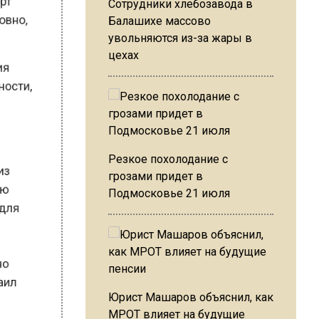
Сотрудники хлебозавода в
т
Балашихе массово
вно,
увольняются из-за жары в
цехах
я
ости,
Резкое похолодание с
з
грозами придет в
ю
Подмосковье 21 июля
для
о
ил
Юрист Машаров объяснил, как
МРОТ влияет на будущие