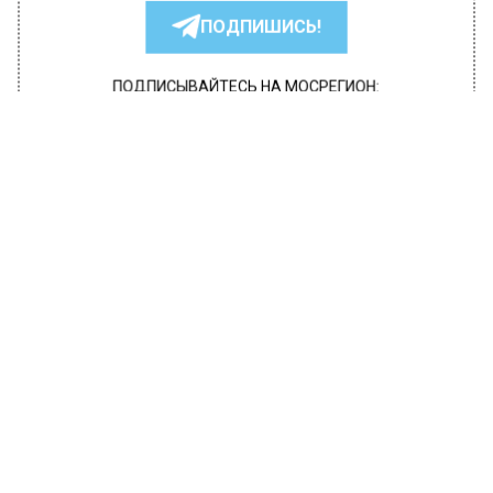
ПОДПИШИСЬ!
ПОДПИСЫВАЙТЕСЬ НА МОСРЕГИОН:
НОВОСТИ
ДЗЕН
ТЕЛЕГРАМ
Новости СМИ2
ПОЛИТИКА
Автор:
Tetiana
Столичные власти предупредили о
вирусной рассылке от имени МФЦ
11 октября 2019, 12:24
О вредоносной электронной рассылке от
имени МФЦ на тему компенсационных