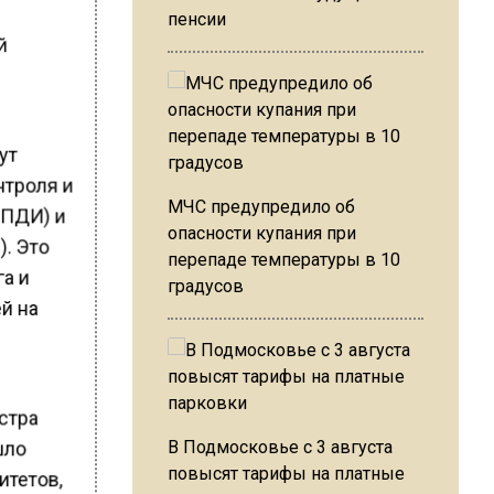
пенсии
й
ут
нтроля и
МЧС предупредило об
КПДИ) и
опасности купания при
. Это
перепаде температуры в 10
га и
градусов
й на
стра
шло
В Подмосковье с 3 августа
повысят тарифы на платные
итетов,