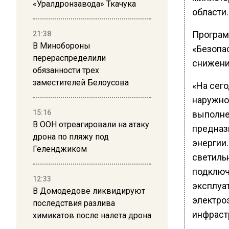
«Уралдронзавода» Ткачука
области.
Програм
21:38
В Минобороны
«Безопа
перераспределили
снижени
обязанности трех
заместителей Белоусова
«На сег
наружно
15:16
выполне
В ООН отреагировали на атаку
предназ
дрона по пляжу под
энергии
Геленджиком
светиль
подключ
12:33
эксплуа
В Домодедове ликвидируют
электро
последствия разлива
инфраст
химикатов после налета дрона