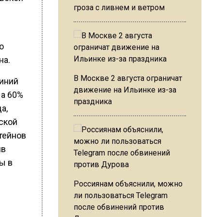
гроза с ливнем и ветром
ю
на.
В Москве 2 августа ограничат
линий
движение на Ильинке из-за
На 60%
праздника
а,
ской
тейнов
ив
ы в
Россиянам объяснили, можно
ли пользоваться Telegram
после обвинений против