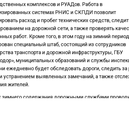
дственных комплексов и РУАДов. Работа в
изированных системах РНИС и СКПДИ позволит
ровать расход и пробег технических средств, следит
рованием на дорожной сети, а также проверять каче
ных работ. Кроме того, в этом году на зимний перио
ован специальный штаб, состоящий из сотрудников
рства транспорта и дорожной инфраструктуры, ГБУ
одор», муниципальных образований и службы инспек
Они ежедневно будет обследовать дороги, следить за
 и устранением выявленных замечаний, а также отсл
ия жителей.
х зимнего содержания дорожными службами провод
 и обработка проезжей части, посадочных площадок 
ках общественного транспорта, тротуаров и пешеход
. Согласно регламенту снегоуборочных работ, после