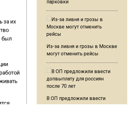
парковки
ь за их
ство
д был
Из-за ливня и грозы в Москве
могут отменить рейсы
ции
 работой
еживать
В ОП предложили ввести
ится
допвыплату для россиян
на
после 70 лет
ных