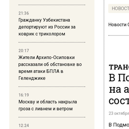
НОВОС
21:36
Гражданку Узбекистана
Новости
депортируют из России за
коврик с триколором
20:17
Жители Архипо-Осиповки
ТРАН
рассказали об обстановке во
время атаки БПЛА в
В П
Геленджике
на 
сос
16:19
Москву и область накрыла
гроза с ливнем и ветром
23 октября
В Подмо
12:24