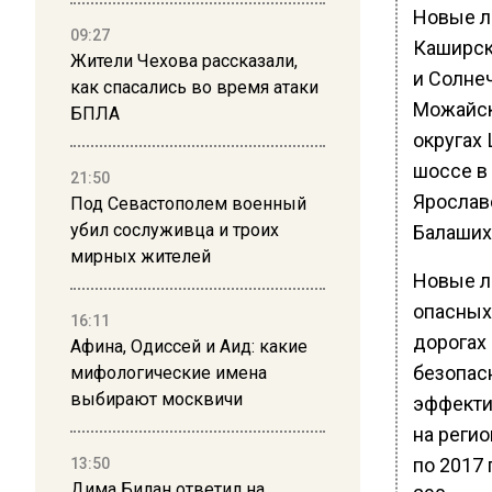
Новые л
09:27
Каширск
Жители Чехова рассказали,
и Солне
как спасались во время атаки
Можайск
БПЛА
округах
шоссе в 
21:50
Ярослав
Под Севастополем военный
убил сослуживца и троих
Балашихе
мирных жителей
Новые л
опасных
16:11
дорогах
Афина, Одиссей и Аид: какие
безопас
мифологические имена
выбирают москвичи
эффекти
на регио
по 2017 
13:50
Дима Билан ответил на