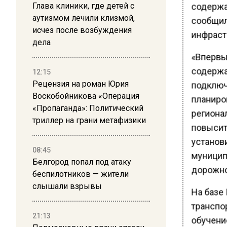
содержа
Глава клиники, где детей с
аутизмом лечили клизмой,
сообщил
исчез после возбуждения
инфраст
дела
«Впервые
содержа
12:15
подключ
Рецензия на роман Юрия
Воскобойникова «Операция
планиро
«Пропаганда»: Политический
региона
триллер на грани метафизики
повысит 
установ
08:45
муницип
Белгород попал под атаку
дорожно
беспилотников — жители
слышали взрывы
На базе
транспо
21:13
обучени