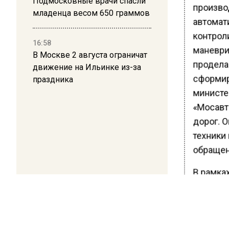
Подмосковные врачи спасли
произво
младенца весом 650 граммов
автомат
контроли
16:58
маневри
В Москве 2 августа ограничат
проделан
движение на Ильинке из-за
сформир
праздника
министе
«Мосавт
дорог. 
техники
обращен
В рамка
очистка
останов
дорожек