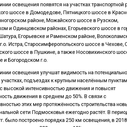
инии освещения появятся на участках транспортной 
ого шоссе в Домодедове, Пятницкого шоссе в Красн
чногорском районе, Можайского шоссе в Рузском,
ом и Одинцовском районах, Егорьевского шоссе в г
 Шатура, Егорьевске и Раменском районе, Волоколамс
г.о. Истра, Старосимферопольского шоссе в Чехове, 
ского шоссе в Пушкине, а также Носовихинского шос
 и Богородском г.о.
инии освещения улучшат видимость на потенциальн
 участках, подъездах к крупным населённым пунктам
 с высокой интенсивностью движения и повысят
ность движения в среднем до 50%. В связи с
вностью этих мер протяжённость строительства нов
нальной сети Подмосковья ежегодно растёт. В перио
гг. было построено порядка 250 км освещения, в 2018