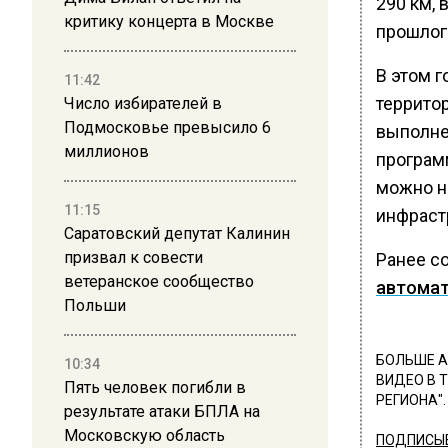
290 км, 
критику концерта в Москве
прошлого
В этом 
11:42
террито
Число избирателей в
Подмосковье превысило 6
выполне
миллионов
програм
можно н
11:15
инфраст
Саратовский депутат Калинин
призвал к совести
Ранее с
ветеранское сообщество
автомат
Польши
БОЛЬШЕ А
10:34
ВИДЕО В 
Пять человек погибли в
РЕГИОНА".
результате атаки БПЛА на
Московскую область
ПОДПИСЫВ