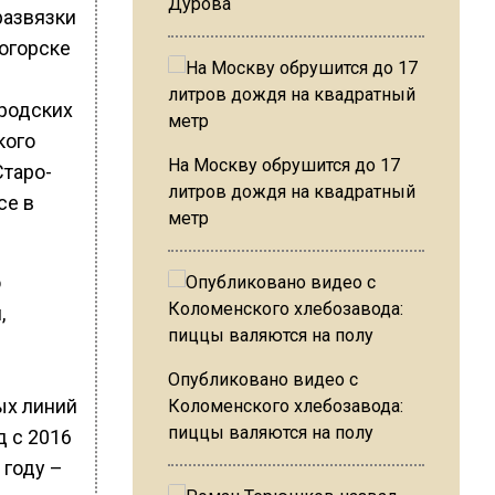
Дурова
развязки
огорске
ородских
кого
На Москву обрушится до 17
Старо-
литров дождя на квадратный
се в
метр
о
,
Опубликовано видео с
ых линий
Коломенского хлебозавода:
пиццы валяются на полу
д с 2016
 году –