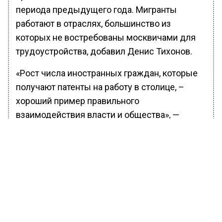
периода предыдущего года. Мигранты
работают в отраслях, большинство из
которых не востребованы москвичами для
трудоустройства, добавил Денис Тихонов.
«Рост числа иностранных граждан, которые
получают патенты на работу в столице, –
хороший пример правильного
взаимодействия власти и общества», —
считает президент Федерации мигрантов
России Вадим Коженов. «Мы видим, что,
если создать трудовым мигрантам удобную,
понятную и комфортную среду для
осуществления трудовой деятельности,
прозрачность ведения бизнеса будет расти,
увеличатся поступления в бюджет, будет