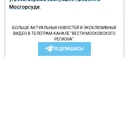
Мосгорсуде
.
БОЛЬШЕ АКТУАЛЬНЫХ НОВОСТЕЙ И ЭКСКЛЮЗИВНЫХ
ВИДЕО В ТЕЛЕГРАМ-КАНАЛЕ "ВЕСТИ МОСКОВСКОГО
РЕГИОНА".
ПОДПИШИСЬ!
ПОДПИСЫВАЙТЕСЬ НА МОСРЕГИОН:
НОВОСТИ
ДЗЕН
ТЕЛЕГРАМ
Новости СМИ2
ПРОИСШЕСТВИЯ
Автор:
Tetiana
Сразу четыре суда Москвы начали