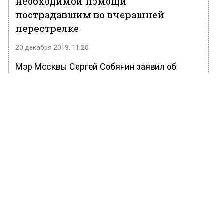
необходимой помощи
пострадавшим во вчерашней
перестрелке
20 декабря 2019, 11:20
Мэр Москвы Сергей Собянин заявил об
оказании необходимой помощи
пострадавшим во вчерашней перестрелке в
районе Лубянки и выразил соболезнования
близким погибшего сотрудника ФСБ.
Об этом он
написал
в своём Twitter.
«Во вчерашней стрельбе на Лубянке погиб
сотрудник ФСБ. Соболезную его родным и
близким. Пострадавшим оказывается вся
необходимая медицинская помощь. Спасибо