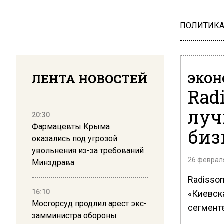
ПОЛИТИК
ЛЕНТА НОВОСТЕЙ
ЭКО
Radi
луч
20:30
Фармацевты Крыма
биз
оказались под угрозой
увольнения из-за требований
26 февраля
Минздрава
Radisson
16:10
«Киевск
Мосгорсуд продлил арест экс-
сегмент
замминистра обороны