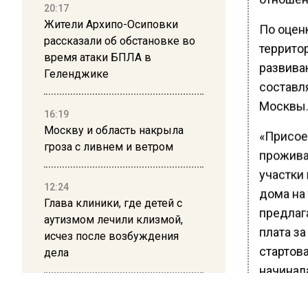
20:17
Жители Архипо-Осиповки
По оцен
рассказали об обстановке во
террито
время атаки БПЛА в
развива
Геленджике
составл
Москвы.
16:19
Москву и область накрыла
«Присое
гроза с ливнем и ветром
проживан
участки
12:24
дома на
Глава клиники, где детей с
предлага
аутизмом лечили клизмой,
плата з
исчез после возбуждения
стартова
дела
начинала
пояснил
12:15