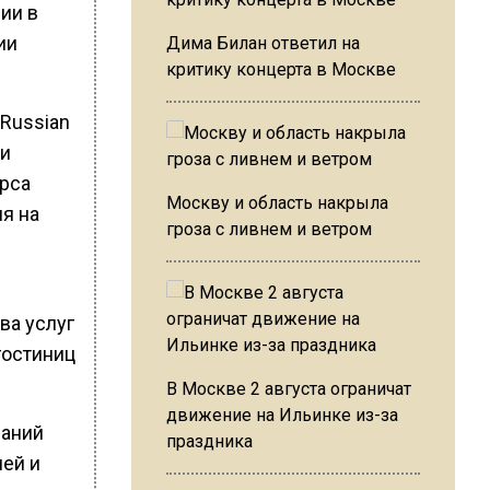
ии в
ии
Дима Билан ответил на
критику концерта в Москве
Russian
ли
урса
Москву и область накрыла
ля на
гроза с ливнем и ветром
ва услуг
гостиниц
В Москве 2 августа ограничат
движение на Ильинке из-за
паний
праздника
ей и