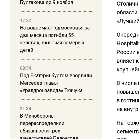
Булгакова до 9 ноября
Столичн
области 
«Лучший 
12:22
На водоемах Подмосковья за
Очередн
два месяца погибли 55
человек, включая семерых
Hospital
детей
России в
влияет к
08:54
крупней
Под Екатеринбургом взорвали
В числе 
Mercedes главы
«Уралдронзавода» Ткачука
повышен
в гости
на внут
21:38
В Минобороны
На торж
перераспределили
обязанности трех
сегмент
заместителей Белоусова