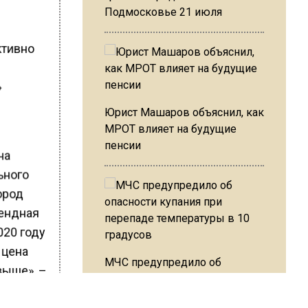
Подмосковье 21 июля
ктивно
»
Юрист Машаров объяснил, как
МРОТ влияет на будущие
пенсии
на
ьного
ород
рендная
020 году
 цена
МЧС предупредило об
выше», –
опасности купания при
перепаде температуры в 10