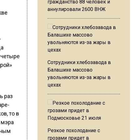
гражданство 88 человек и
аннулировали 2600 ВНЖ
кве
-
да
в четыре
Сотрудники хлебозавода в
арой»
Балашихе массово
увольняются из-за жары в
цехах
ь раз
аре-
ов, то в
ь мэра
ьным
Резкое похолодание с
грозами придет в