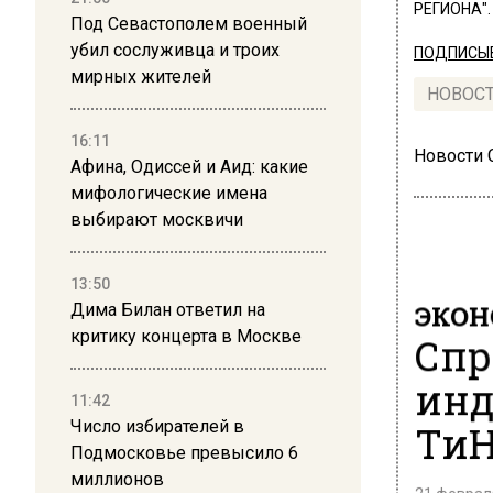
РЕГИОНА".
Под Севастополем военный
убил сослуживца и троих
ПОДПИСЫВ
мирных жителей
НОВОС
16:11
Новости
Афина, Одиссей и Аид: какие
мифологические имена
выбирают москвичи
13:50
ЭКО
Дима Билан ответил на
критику концерта в Москве
Спр
инд
11:42
ТиН
Число избирателей в
Подмосковье превысило 6
миллионов
21 февраля