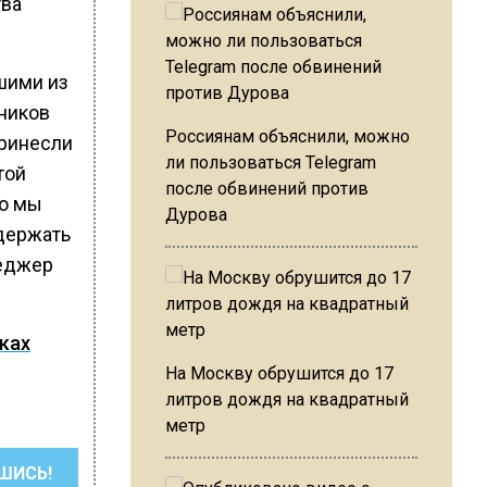
тва
чшими из
дников
Россиянам объяснили, можно
принесли
ли пользоваться Telegram
той
после обвинений против
но мы
Дурова
держать
неджер
ках
На Москву обрушится до 17
литров дождя на квадратный
метр
ШИСЬ!