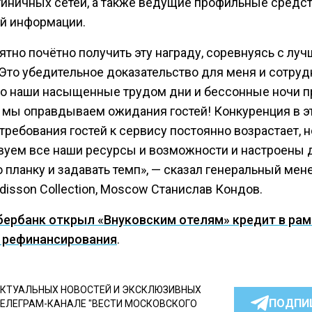
тиничных сетей, а также ведущие профильные средс
й информации.
тно почётно получить эту награду, соревнуясь с лу
 Это убедительное доказательство для меня и сотру
что наши насыщенные трудом дни и бессонные ночи 
 мы оправдываем ожидания гостей! Конкуренция в э
требования гостей к сервису постоянно возрастает, 
вуем все наши ресурсы и возможности и настроены 
 планку и задавать темп», — сказал генеральный ме
disson Collection, Moscow Станислав Кондов.
бербанк открыл «Внуковским отелям» кредит в рам
 рефинансирования
.
КТУАЛЬНЫХ НОВОСТЕЙ И ЭКСКЛЮЗИВНЫХ
ПОДПИ
ТЕЛЕГРАМ-КАНАЛЕ "ВЕСТИ МОСКОВСКОГО