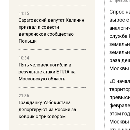
Спрос н
11:15
вырос с 
Саратовский депутат Калинин
аналоги
призвал к совести
ветеранское сообщество
служба 
Польши
земельн
земельн
10:34
раза де
Пять человек погибли в
Москвы.
результате атаки БПЛА на
Московскую область
«С нача
территор
21:36
превыси
Гражданку Узбекистана
феврале 
депортируют из России за
этом год
коврик с триколором
Москвы 
отношен