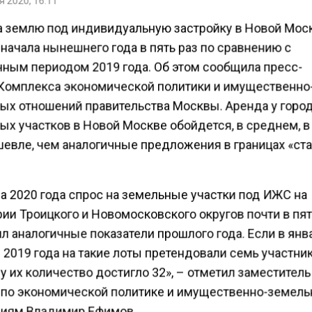
а землю под индивидуальную застройку в Новой Мос
начала нынешнего года в пять раз по сравнению с
чным периодом 2019 года. Об этом сообщила пресс-
Комплекса экономической политики и имущественно
ых отношений правительства Москвы. Аренда у горо
ых участков в Новой Москве обойдется, в среднем, 
шевле, чем аналогичные предложения в границах «ст
ла 2020 года спрос на земельные участки под ИЖС на
ии Троицкого и Новомосковского округов почти в пят
л аналогичные показатели прошлого года. Если в янв
2019 года на такие лоты претендовали семь участник
у их количество достигло 32», – отметил заместител
по экономической политике и имущественно-земел
иям Владимир Ефимов.