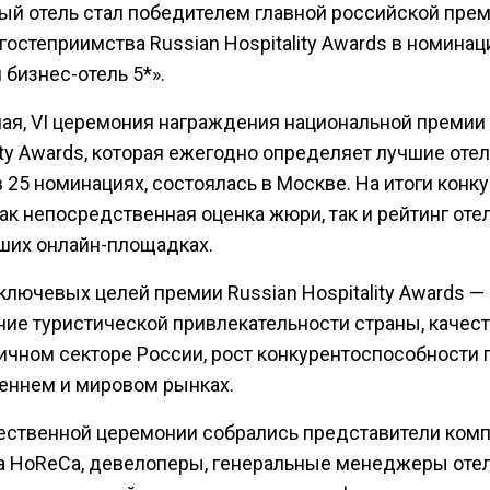
ый отель стал победителем главной российской прем
гостеприимства Russian Hospitality Awards в номинац
бизнес-отель 5*».
ая, VI церемония награждения национальной премии 
ity Awards, которая ежегодно определяет лучшие оте
 25 номинациях, состоялась в Москве. На итоги конк
ак непосредственная оценка жюри, так и рейтинг оте
ших онлайн-площадках.
ключевых целей премии Russian Hospitality Awards —
ие туристической привлекательности страны, качест
ничном секторе России, рост конкурентоспособности 
реннем и мировом рынках.
ественной церемонии собрались представители ком
а HoReCa, девелоперы, генеральные менеджеры отел