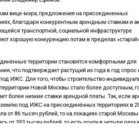
кам вице-мэра, предложения на присоединенных
риях, благодаря конкурентным арендным ставкам и а
ющейся транспортной, социальной инфраструктуре
яют хорошую конкуренцию лотам в пределах «старой
динённые территории становятся комфортными для
ия, что подтверждает растущий из года в год спрос 
 под ИЖС. Для того, чтобы строительство индивидуал
 территории Новой Москвы стало более доступным, г
ет более низкие ставки арендной платы. Так, если а
а землю под ИЖС на присоединённых территориях в 2
ла от 86 тысяч рублей, то на локациях старой Москвы
сь от 393 тысяч рублей, то есть почти в четыре раза 
 Владимир Ефимов.