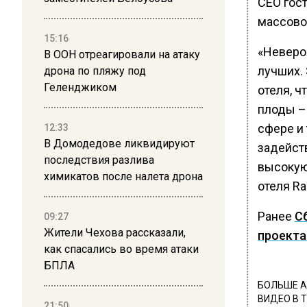
CEO гос
массово
15:16
«Невероя
В ООН отреагировали на атаку
лучших.
дрона по пляжу под
Геленджиком
отеля, 
плоды –
сфере и 
12:33
В Домодедове ликвидируют
задейст
последствия разлива
высокую
химикатов после налета дрона
отеля Ra
Ранее
С
09:27
Жители Чехова рассказали,
проекта
как спасались во время атаки
БПЛА
БОЛЬШЕ А
ВИДЕО В 
21:50