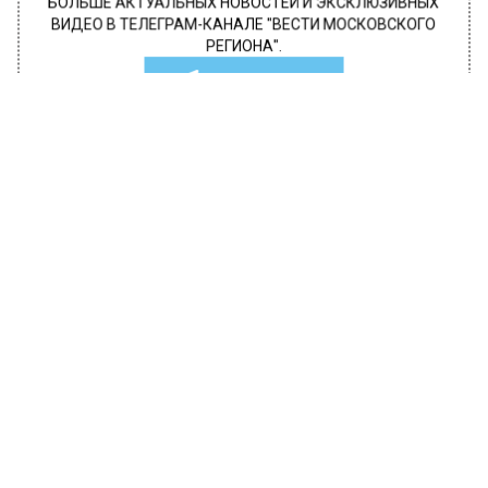
БОЛЬШЕ АКТУАЛЬНЫХ НОВОСТЕЙ И ЭКСКЛЮЗИВНЫХ
ВИДЕО В ТЕЛЕГРАМ-КАНАЛЕ "ВЕСТИ МОСКОВСКОГО
РЕГИОНА".
ПОДПИШИСЬ!
ПОДПИСЫВАЙТЕСЬ НА МОСРЕГИОН:
НОВОСТИ
ДЗЕН
ТЕЛЕГРАМ
Новости СМИ2
ПРОИСШЕСТВИЯ
Автор:
Irina
В Подмосковье руководство
коммерческой фирмы задолжало
сотрудникам более 1 млн руб.