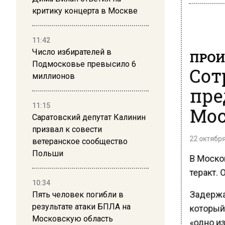
критику концерта в Москве
11:42
Число избирателей в
ПРОИ
Подмосковье превысило 6
Сот
миллионов
пре
11:15
Мос
Саратовский депутат Калинин
призвал к совести
22 октября
ветеранское сообщество
Польши
В Моско
теракт.
10:34
Задержа
Пять человек погибли в
результате атаки БПЛА на
который
Московскую область
«одно из