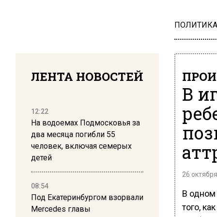
ПОЛИТИК
ЛЕНТА НОВОСТЕЙ
ПРОИ
В и
реб
12:22
На водоемах Подмосковья за
поз
два месяца погибли 55
атт
человек, включая семерых
детей
26 октября
08:54
В одном
Под Екатеринбургом взорвали
того, ка
Mercedes главы