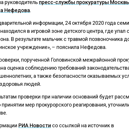
а руководитель
пресс-службы прокуратуры Москв
а Нефедова
.
дварительной информации, 24 октября 2020 года сем
находился в игровой зоне детского центра, где упал 
она. В результате мальчик с травмой позвоночника д
инское учреждение», – пояснила Нефедова.
проверки, порученной Головинской межрайонной прок
ана оценка соблюдению требований законодательства
шеннолетних, а также безопасности оказываемых ус
 здоровья людей.
льтатам проверки при наличии оснований будет расс
 принятии мер прокурорского реагирования, уточнил
ве.
ормации
РИА Новости
со ссылкой на источник в