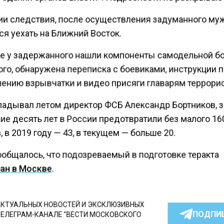
ии следствия, после осуществления задуманного му
я уехать на Ближний Восток.
ке у задержанного нашли компоненты самодельной б
го, обнаружена переписка с боевиками, инструкции 
лению взрывчатки и видео присяги главарям террори
ладывал летом директор ФСБ Александр Бортников, з
ие десять лет в России предотвратили без малого 16
, в 2019 году — 43, в текущем — больше 20.
ообщалось, что подозреваемый в подготовке теракта
ан в Москве
.
КТУАЛЬНЫХ НОВОСТЕЙ И ЭКСКЛЮЗИВНЫХ
ПОДПИ
ТЕЛЕГРАМ-КАНАЛЕ "ВЕСТИ МОСКОВСКОГО