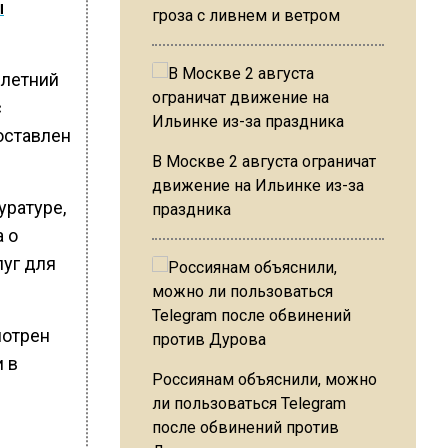
ы
гроза с ливнем и ветром
илетний
с
оставлен
В Москве 2 августа ограничат
движение на Ильинке из-за
уратуре,
праздника
 о
луг для
мотрен
и в
Россиянам объяснили, можно
ли пользоваться Telegram
после обвинений против