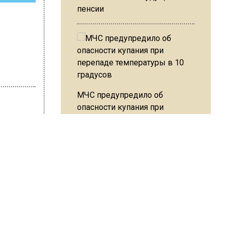
пенсии
МЧС предупредило об
опасности купания при
перепаде температуры в 10
градусов
Автор:
Irina
В Подмосковье с 3 августа
повысят тарифы на платные