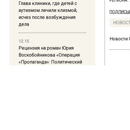
РЕГИОНА".
Глава клиники, где детей с
аутизмом лечили клизмой,
ПОДПИСЫВ
исчез после возбуждения
НОВОС
дела
Новости
12:15
Рецензия на роман Юрия
Воскобойникова «Операция
«Пропаганда»: Политический
триллер на грани метафизики
ПРОИ
08:45
Сот
Белгород попал под атаку
пре
беспилотников — жители
слышали взрывы
Мос
21:13
22 октября