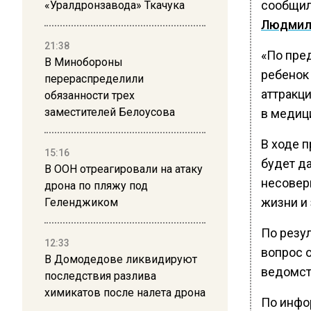
сообщил
«Уралдронзавода» Ткачука
Людмил
21:38
«По пре
В Минобороны
ребенок 
перераспределили
аттракци
обязанности трех
заместителей Белоусова
в медиц
В ходе 
15:16
будет д
В ООН отреагировали на атаку
несовер
дрона по пляжу под
жизни и
Геленджиком
По резу
12:33
вопрос о
В Домодедове ликвидируют
ведомст
последствия разлива
химикатов после налета дрона
По инф