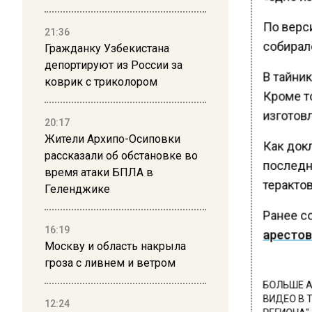
По верс
21:36
собиралс
Гражданку Узбекистана
депортируют из России за
В тайни
коврик с триколором
Кроме то
изготов
20:17
Жители Архипо-Осиповки
Как док
рассказали об обстановке во
последн
время атаки БПЛА в
терактов
Геленджике
Ранее с
16:19
арестов
Москву и область накрыла
гроза с ливнем и ветром
БОЛЬШЕ А
ВИДЕО В 
12:24