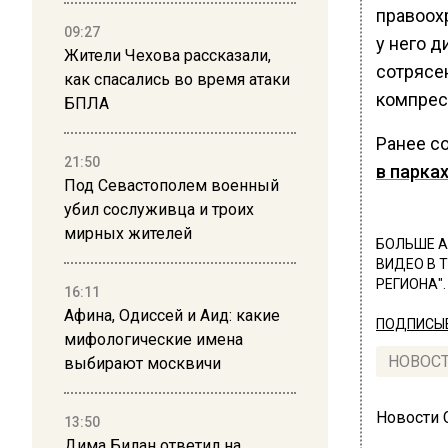
правоохр
09:27
у него 
Жители Чехова рассказали,
сотрясе
как спасались во время атаки
компрес
БПЛА
Ранее с
21:50
в парках
Под Севастополем военный
убил сослуживца и троих
мирных жителей
БОЛЬШЕ А
ВИДЕО В 
РЕГИОНА".
16:11
Афина, Одиссей и Аид: какие
ПОДПИСЫВ
мифологические имена
НОВОС
выбирают москвичи
Новости
13:50
Дима Билан ответил на