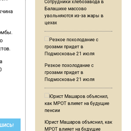
Сотрудники хлебозавода в
Балашихе массово
жчина
увольняются из-за жары в
цехах
омбы.
по
стов.
а
Резкое похолодание с
0
грозами придет в
Подмосковье 21 июля
Юрист Машаров объяснил, как
ШИСЬ!
МРОТ влияет на будущие