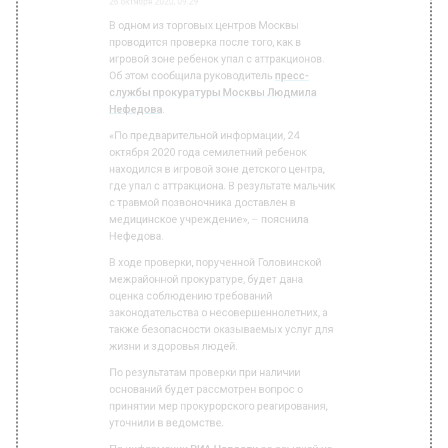
ПРОИСШЕСТВИЯ
Автор:
Irina
В одном из торговых центров Москвы
проводится проверка после того, как в
игровой зоне ребенок упал с аттракционов.
Об этом сообщила руководитель
пресс-
службы прокуратуры Москвы Людмила
Нефедова
.
«По предварительной информации, 24
октября 2020 года семилетний ребенок
находился в игровой зоне детского центра,
где упал с аттракциона. В результате мальчик
с травмой позвоночника доставлен в
медицинское учреждение», – пояснила
Нефедова.
В ходе проверки, порученной Головинской
межрайонной прокуратуре, будет дана
оценка соблюдению требований
законодательства о несовершеннолетних, а
также безопасности оказываемых услуг для
жизни и здоровья людей.
По результатам проверки при наличии
оснований будет рассмотрен вопрос о
принятии мер прокурорского реагирования,
уточнили в ведомстве.
По информации
РИА Новости
со ссылкой на