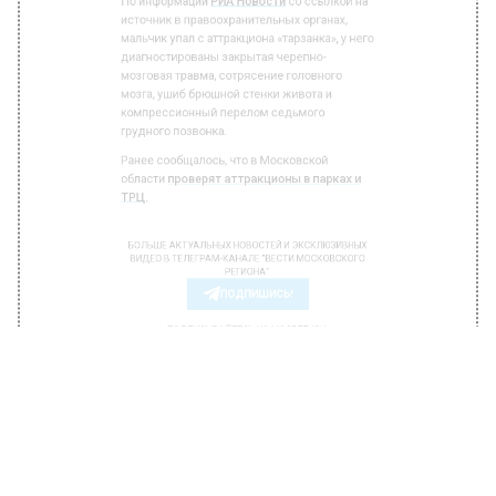
источник в правоохранительных органах,
мальчик упал с аттракциона «тарзанка», у него
диагностированы закрытая черепно-
мозговая травма, сотрясение головного
мозга, ушиб брюшной стенки живота и
компрессионный перелом седьмого
грудного позвонка.
Ранее сообщалось, что в Московской
области
проверят аттракционы в парках и
ТРЦ.
БОЛЬШЕ АКТУАЛЬНЫХ НОВОСТЕЙ И ЭКСКЛЮЗИВНЫХ
ВИДЕО В ТЕЛЕГРАМ-КАНАЛЕ "ВЕСТИ МОСКОВСКОГО
РЕГИОНА".
ПОДПИШИСЬ!
ПОДПИСЫВАЙТЕСЬ НА МОСРЕГИОН:
НОВОСТИ
ДЗЕН
ТЕЛЕГРАМ
Новости СМИ2