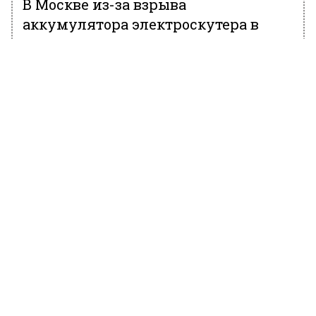
В Москве из-за взрыва
аккумулятора электроскутера в
квартире начался пожар
5 ноября 2020, 09:43
В одной из квартир на юге Москвы взорвался
электроскутер, который привел к
дальнейшему возгоранию. Об этом сообщает
«Интерфакс»
со ссылкой на пресс-службу
МЧС Москвы.
По данным ведомства, в 25-этажном доме
по адресу Электролитный проезд, дом 16,
корпус 1 в одной из квартир на 14 этаже
произошел хлопок аккумулятора
электроскутера, который привел к
возгоранию личных вещей и мебели.