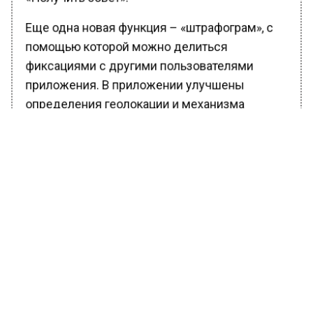
Еще одна новая функция – «штрафограм», с
помощью которой можно делиться
фиксациями с другими пользователями
приложения. В приложении улучшены
определения геолокации и механизма
автоматической фиксации. Кроме того, за
каждого приглашенного пользователь
приложения получает 200 баллов.
«И это только часть проделанной работы. На
момент пандемии весной 2020 года и до
настоящего момента правоохранительные
органы проверяют находящихся на
карантине граждан на предмет недопущения
распространения коронавирусной инфекции.
До конца года планируется еще одно важное