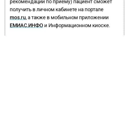
рекомендации по приему) пациент сможет
получить в личном кабинете на портале
mos.ru
, а также в мобильном приложении
ЕМИАС.ИНФО
и Информационном киоске.
«В перспективе можно будет также получать
информацию о наличии лекарственных
препаратов в аптеках и бронировать их по
рецептам за полную стоимость, в т.ч. на
сайтах аптечных сервисов», – пояснили в
правительстве Москвы.
Там уточнили, что в системе электронных
рецептов исключается подделка рецептов.
Кроме того, электронный рецепт не
потеряется и не порвется, исключается
неправомерный многократный отпуск