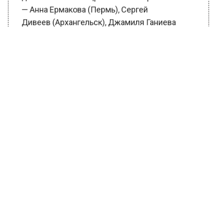
— Анна Ермакова (Пермь), Сергей
Дивеев (Архангельск), Джамиля Ганиева
(Махачкала), Геннадий
Гапоненко (Хабаровск), Тарас
Прокопенко (Белгород), Руслан
Игнатьев (Иркутск), Дарья
Шваммер (Калининград), Фёдор
Пронькин (Саранск).
Призами победителям стали
эксклюзивные подарочные наборы от
соорганизатора конкурса — компании
«Лесная диковинка»™ и памятные сувениры
от «Ветеранских вестей»:
эксклюзивный настольный календарь и
аксессуары для работы с документами — с
символикой ветеранского СМИ.