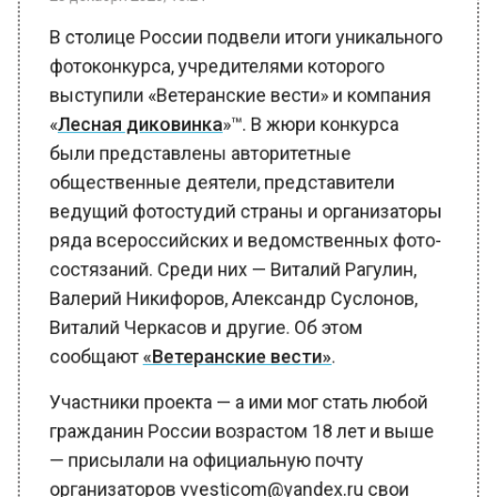
выступили «Ветеранские вести» и компания
«
Лесная диковинка
»™. В жюри конкурса
были представлены авторитетные
общественные деятели, представители
ведущий фотостудий страны и организаторы
ряда всероссийских и ведомственных фото-
состязаний. Среди них — Виталий Рагулин,
Валерий Никифоров, Александр Суслонов,
Виталий Черкасов и другие. Об этом
сообщают
«Ветеранские вести»
.
Участники проекта — а ими мог стать любой
гражданин России возрастом 18 лет и выше
— присылали на официальную почту
организаторов vvesticom@yandex.ru свои
работы, в которых рассказывали языком
фотографий о красоте и природе родной