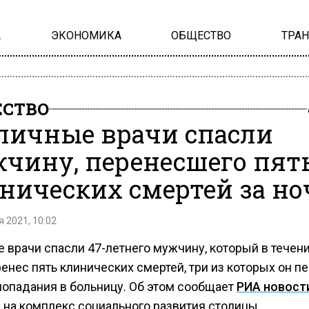
А
ЭКОНОМИКА
ОБЩЕСТВО
ТРА
СТВО
личные врачи спасли
чину, перенесшего пят
нических смертей за но
 2021, 10:02
е врачи спасли 47-летнего мужчину, который в течен
енес пять клинических смертей, три из которых он п
попадания в больницу. Об этом сообщает
РИА новост
 на комплекс социального развития столицы.