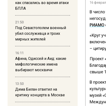
16 февраля
как спасались во время атаки
БПЛА
В число
негосуд
21:50
РИАМО
Под Севастополем военный
убил сослуживца и троих
«Круг уч
мирных жителей
включен
– цитир
16:11
Проект «
Афина, Одиссей и Аид: какие
мифологические имена
Благода
выбирают москвичи
свыше 1
В проек
13:50
культур
Дима Билан ответил на
критику концерта в Москве
музей «
Междуна