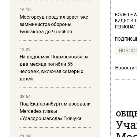
16:10
БОЛЬШЕ А
Мосгорсуд продлил арест экс-
ВИДЕО В 
замминистра обороны
РЕГИОНА".
Булгакова до 9 ноября
ПОДПИСЫВ
12:22
НОВОС
На водоемах Подмосковья за
два месяца погибли 55
Новости
человек, включая семерых
детей
08:54
Под Екатеринбургом взорвали
ОБЩЕ
Mercedes главы
Уча
«Уралдронзавода» Ткачука
Мос
21:38