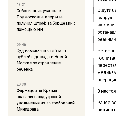
13:21
Ощутив 
Собственник участка в
Подмосковье впервые
скорую. 
получил штраф за борщевик с
наступи
помощью ИИ
останавл
реаними
09:46
Четверт
Суд взыскал почти 5 млн
рублей с детсада в Новой
госпитал
Москве за отравление
перестал
ребенка
медикам
операцию
20:30
Фармацевты Крыма
В насто
оказались под угрозой
Ранее с
увольнения из-за требований
Минздрава
пациент