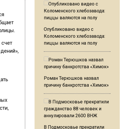
ся
общает
Опубликовано видео с
толицы.
Коломенского хлебозавода:
а счет
пиццы валяются на полу
едений»,
Роман Терюшков назвал
щать
причину банкротства «Химок»
тных
сти,
В Подмосковье прекратили