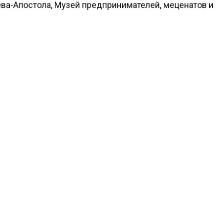
ва-Апостола, Музей предпринимателей, меценатов и
орителей, Музей военной формы и Стрелецкие палаты
я реализации программы около 750 тысяч участников
и бесплатно московские музеи.
ообщалось, что о работе Музея Победы в 2020 году
ра
р Александр Школьник
.
КТУАЛЬНЫХ НОВОСТЕЙ И ЭКСКЛЮЗИВНЫХ
ПОДПИ
ТЕЛЕГРАМ-КАНАЛЕ "ВЕСТИ МОСКОВСКОГО
АЙТЕСЬ НА МОСРЕГИОН:
ТИ
ДЗЕН
ТЕЛЕГРАМ
 СМИ2