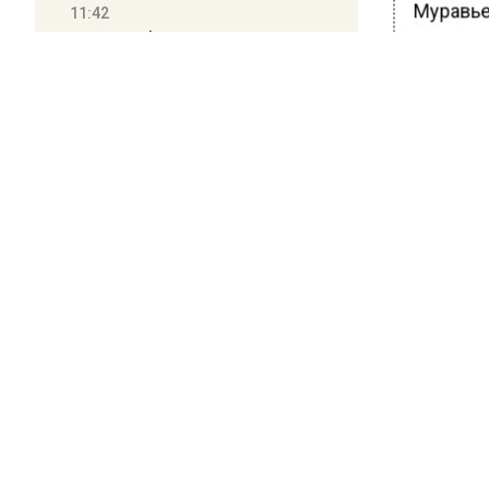
Муравье
11:42
Число избирателей в
благотв
Подмосковье превысило 6
За врем
миллионов
посетил
11:15
Ранее с
Саратовский депутат Калинин
директо
призвал к совести
ветеранское сообщество
Польши
БОЛЬШЕ А
ВИДЕО В 
10:34
РЕГИОНА".
Пять человек погибли в
ПОДПИСЫВ
результате атаки БПЛА на
Московскую область
НОВОС
21:36
Новости