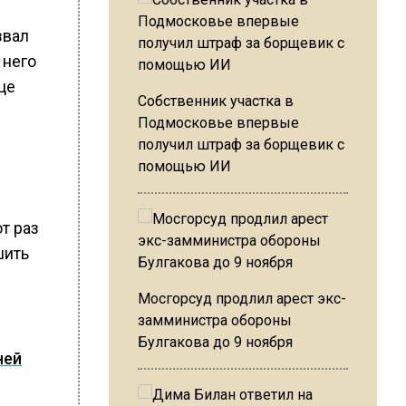
звал
 него
це
Собственник участка в
Подмосковье впервые
получил штраф за борщевик с
помощью ИИ
т раз
шить
Мосгорсуд продлил арест экс-
замминистра обороны
Булгакова до 9 ноября
ней