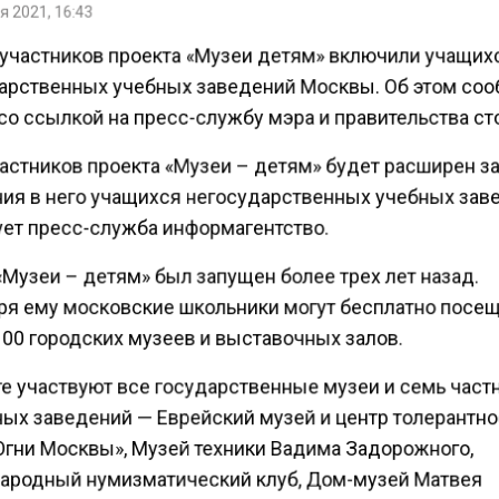
 2021, 16:43
 участников проекта «Музеи детям» включили учащих
арственных учебных заведений Москвы. Об этом со
со ссылкой на пресс-службу мэра и правительства с
астников проекта «Музеи – детям» будет расширен з
ия в него учащихся негосударственных учебных зав
ует пресс-служба информагентство.
Музеи – детям» был запущен более трех лет назад.
ря ему московские школьники могут бесплатно посе
00 городских музеев и выставочных залов.
те участвуют все государственные музеи и семь час
ных заведений — Еврейский музей и центр толерантно
Огни Москвы», Музей техники Вадима Задорожного,
родный нумизматический клуб, Дом-музей Матвея